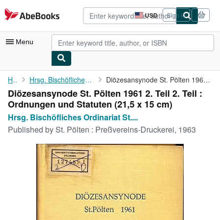
Skip to main content
AbeBooks.com
USD
Sign in
Site
shopping
preferences
Menu
My Account
Home
Hrsg. Bischöfliches Ordinariat St. Pölten:
Diözesansynode St. Pölten 1961 2. Teil 2. Teil : Ordnungen und ...
Diözesansynode St. Pölten 1961 2. Teil 2. Teil :
My Purchases
Ordnungen und Statuten (21,5 x 15 cm)
Advanced Search
Hrsg. Bischöfliches Ordinariat St....
Published by
St. Pölten : Preßvereins-Druckerei, 1963
Browse Collections
Rare Books
Art & Collectibles
Textbooks
Sellers
Start Selling