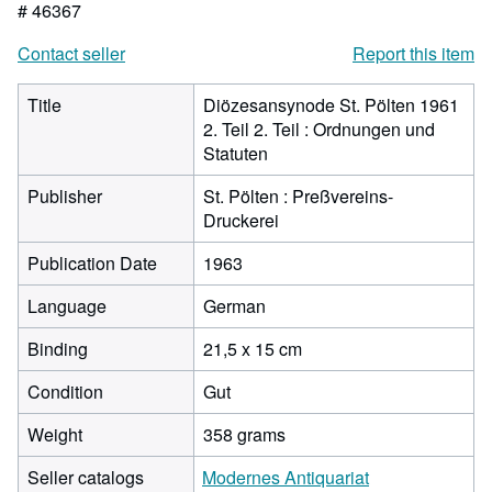
# 46367
Contact seller
Report this item
Title
Diözesansynode St. Pölten 1961
2. Teil 2. Teil : Ordnungen und
Statuten
Publisher
St. Pölten : Preßvereins-
Druckerei
Publication Date
1963
Language
German
Binding
21,5 x 15 cm
Condition
Gut
Weight
358 grams
Seller catalogs
Modernes Antiquariat