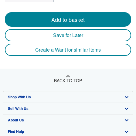
Add to basket
Save for Later
Create a Want for similar items
BACK TO TOP
Shop With Us
Sell With Us
Advanced Search
About Us
Browse Collections
Start Selling
Find Help
My Account
Join Our Affiliate Program
About AbeBooks