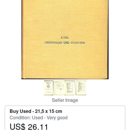
Help
CLOSE
Seller Image
Buy Used -
21,5 x 15 cm
Condition: Used - Very good
US$ 26.11
Price