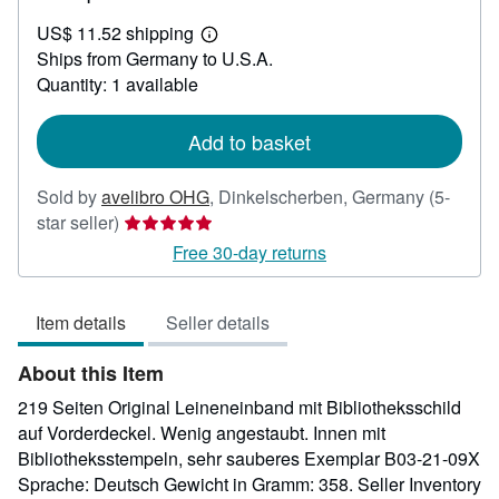
US$
US$ 11.52 shipping
26.11
Learn
Ships from Germany to U.S.A.
more
about
Quantity: 1 available
shipping
rates
Add to basket
Sold by
avelibro OHG
,
Dinkelscherben, Germany
(5-
Seller
star seller)
rating
Free 30-day returns
5
out
Item details
Seller details
of
5
About this Item
stars
219 Seiten Original Leineneinband mit Bibliotheksschild
auf Vorderdeckel. Wenig angestaubt. Innen mit
Bibliotheksstempeln, sehr sauberes Exemplar B03-21-09X
Sprache: Deutsch Gewicht in Gramm: 358.
Seller Inventory