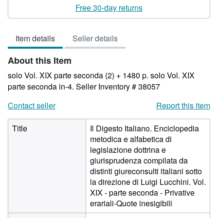
rating
Free 30-day returns
3
out
Item details
Seller details
of
5
About this Item
stars
solo Vol. XIX parte seconda (2) + 1480 p. solo Vol. XIX
parte seconda in-4.
Seller Inventory # 38057
Contact seller
Report this item
Title
Il Digesto Italiano. Enciclopedia
metodica e alfabetica di
legislazione dottrina e
giurisprudenza compilata da
distinti giureconsulti italiani sotto
la direzione di Luigi Lucchini. Vol.
XIX - parte seconda - Privative
erariali-Quote inesigibili