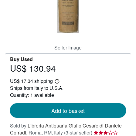
Help
CLOSE
Seller Image
Buy Used
US$ 130.94
Price
US$
US$ 17.34 shipping
130.94
Learn
Ships from Italy to U.S.A.
more
about
Quantity: 1 available
shipping
rates
Add to basket
Sold by
Libreria Antiquaria Giulio Cesare di Daniele
Seller
Corradi
,
Roma, RM, Italy
(3-star seller)