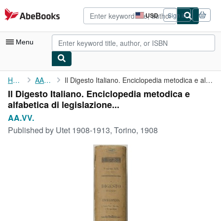
Skip to main content
AbeBooks.com
USD
Sign in
Site
shopping
preferences
Menu
My Account
Home
AA.VV.
Il Digesto Italiano. Enciclopedia metodica e alfabetica di ...
Il Digesto Italiano. Enciclopedia metodica e
My Purchases
alfabetica di legislazione...
Advanced Search
AA.VV.
Published by
Utet 1908-1913, Torino, 1908
Browse Collections
Rare Books
Art & Collectibles
Textbooks
Sellers
Start Selling