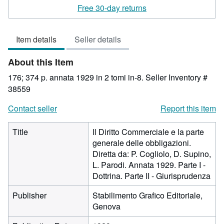
rating
Free 30-day returns
3
out
Item details
Seller details
of
5
About this Item
stars
176; 374 p. annata 1929 in 2 tomi in-8.
Seller Inventory #
38559
Contact seller
Report this item
Title
Il Diritto Commerciale e la parte
generale delle obbligazioni.
Diretta da: P. Cogliolo, D. Supino,
L. Parodi. Annata 1929. Parte I -
Dottrina. Parte II - Giurisprudenza
Publisher
Stabilimento Grafico Editoriale,
Genova