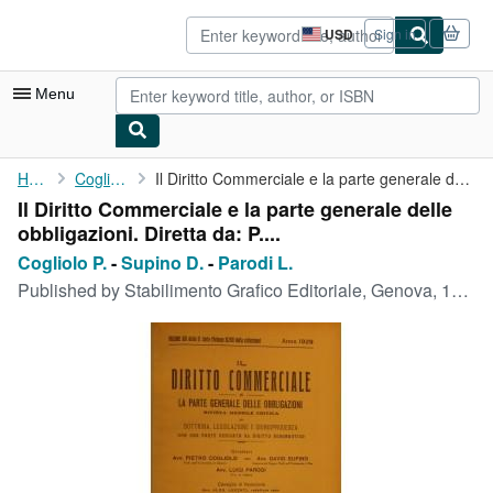
Skip to main content
AbeBooks.com
USD
Sign in
Site
shopping
preferences
Menu
My Account
Home
Cogliolo P.
Il Diritto Commerciale e la parte generale delle obbligazioni. ...
Il Diritto Commerciale e la parte generale delle
My Purchases
obbligazioni. Diretta da: P....
Advanced Search
Cogliolo P.
-
Supino D.
-
Parodi L.
Published by
Stabilimento Grafico Editoriale, Genova, 1929
Browse Collections
Rare Books
Art & Collectibles
Textbooks
Sellers
Start Selling