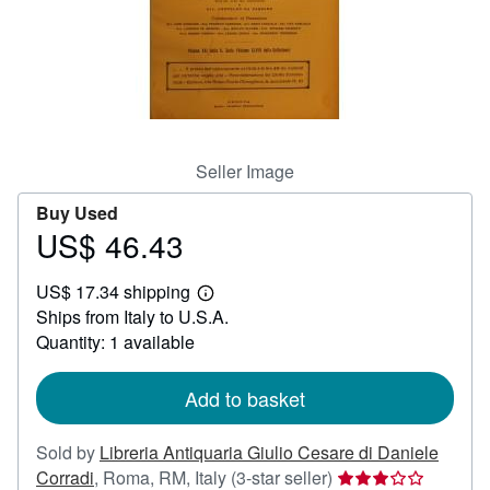
Help
CLOSE
Seller Image
Buy Used
US$ 46.43
Price
US$
US$ 17.34 shipping
46.43
Learn
Ships from Italy to U.S.A.
more
about
Quantity: 1 available
shipping
rates
Add to basket
Sold by
Libreria Antiquaria Giulio Cesare di Daniele
Seller
Corradi
,
Roma, RM, Italy
(3-star seller)