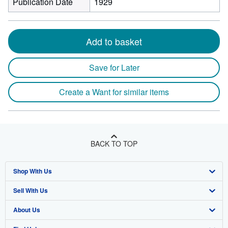
Publication Date
1929
Add to basket
Save for Later
Create a Want for similar items
BACK TO TOP
Shop With Us
Sell With Us
Advanced Search
About Us
Browse Collections
Start Selling