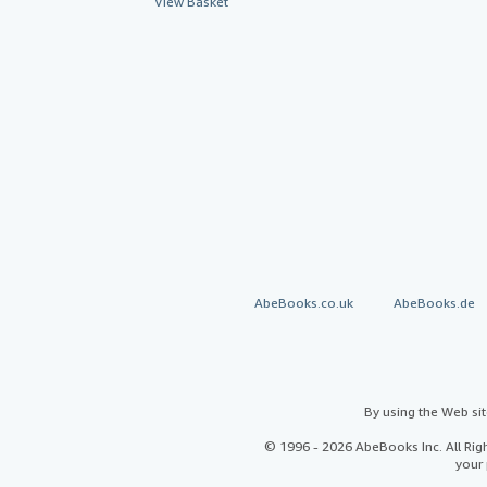
View Basket
AbeBooks.co.uk
AbeBooks.de
By using the Web si
© 1996 - 2026 AbeBooks Inc. All Ri
your 