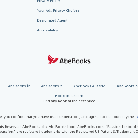
Privacy Policy
Your Ads Privacy Choices
Designated Agent
Accessibility
AbeBooks.fr
AbeBooks.it
AbeBooks Aus/NZ
AbeBooks.c
BookFinder.com
Find any book at the best price
te, you confirm that you have read, understood, and agreed to be bound by the
T
ghts Reserved. AbeBooks, the AbeBooks logo, AbeBooks.com, "Passion for books.
passion." are registered trademarks with the Registered US Patent & Trademark O