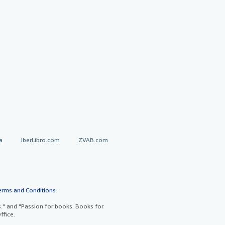
a
IberLibro.com
ZVAB.com
erms and Conditions
.
" and "Passion for books. Books for
ffice.