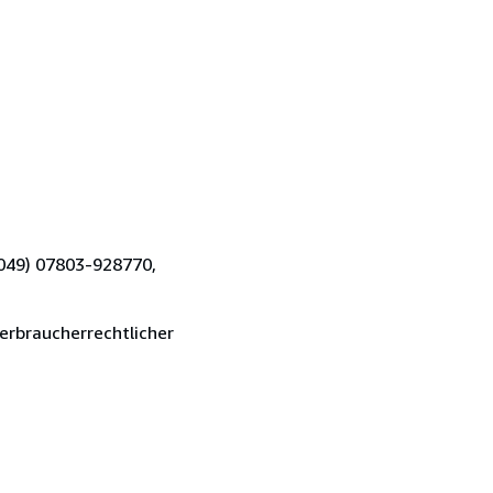
0049) 07803-928770,
verbraucherrechtlicher