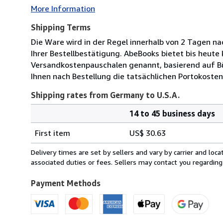
More Information
Shipping Terms
Die Ware wird in der Regel innerhalb von 2 Tagen na
Ihrer Bestellbestätigung. AbeBooks bietet bis heute
Versandkostenpauschalen genannt, basierend auf B
Ihnen nach Bestellung die tatsächlichen Portokosten
Shipping rates from Germany to U.S.A.
14 to 45 business days
Order
Shipping
quantity
First item
US$ 30.63
rates
from
Delivery times are set by sellers and vary by carrier and lo
Germany
associated duties or fees. Sellers may contact you regarding
to
U.S.A.
Payment Methods