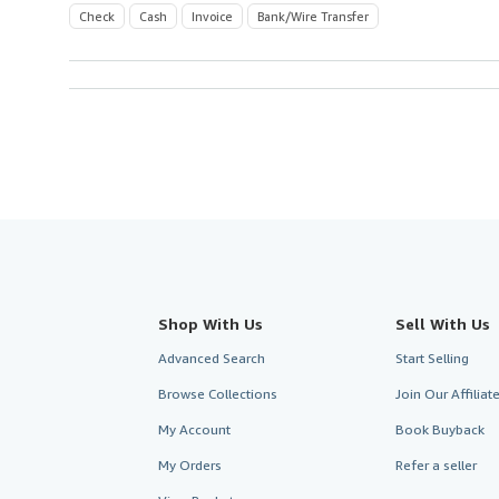
Check
Cash
Invoice
Bank/Wire Transfer
Shop With Us
Sell With Us
Advanced Search
Start Selling
Browse Collections
Join Our Affilia
My Account
Book Buyback
My Orders
Refer a seller