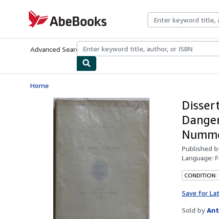
Skip to main content
AbeBooks.com
Advanced Search
Browse Collections
Rare Books
Art & Collecti
Home
Dissert
Danger 
Nummer
Published 
Language:
F
CONDITION:
Save for La
Sold by
Ant