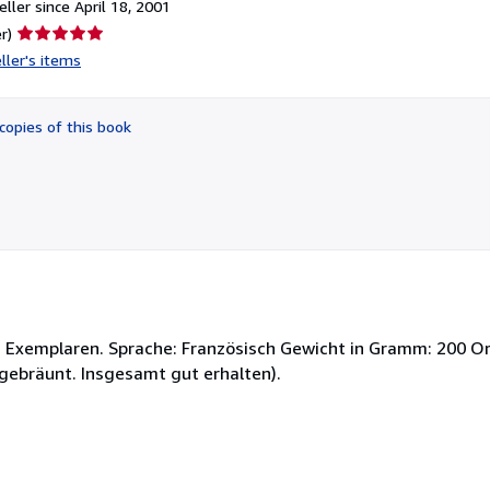
ller since April 18, 2001
Seller
r)
rating
ller's items
5
out
of
copies of this book
5
stars
n Exemplaren. Sprache: Französisch Gewicht in Gramm: 200 Or
ebräunt. Insgesamt gut erhalten).