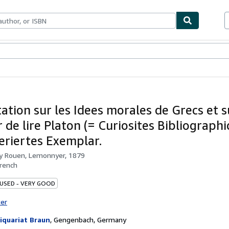
bles
Textbooks
Sellers
Start Selling
ation sur les Idees morales de Grecs et s
de lire Platon (= Curiosites Bibliographiq
iertes Exemplar.
by
Rouen, Lemonnyer, 1879
rench
 USED - VERY GOOD
ter
iquariat Braun
,
Gengenbach, Germany