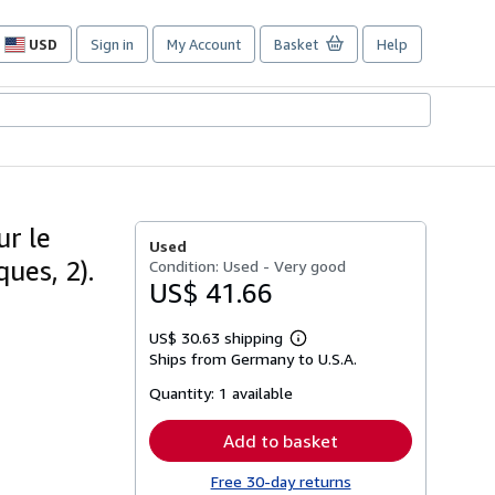
USD
Sign in
My Account
Basket
Help
Site
shopping
preferences
ur le
Used
ues, 2).
Condition: Used - Very good
US$ 41.66
US$ 30.63 shipping
Learn
Ships from Germany to U.S.A.
more
about
Quantity:
1 available
shipping
rates
Add to basket
Free 30-day returns