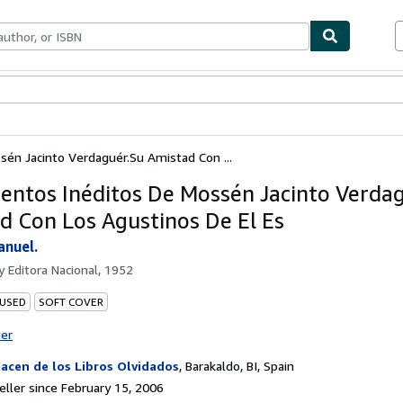
bles
Textbooks
Sellers
Start Selling
én Jacinto Verdaguér.Su Amistad Con ...
ntos Inéditos De Mossén Jacinto Verdag
d Con Los Agustinos De El Es
nuel.
by
Editora Nacional, 1952
 USED
SOFT COVER
ter
acen de los Libros Olvidados
,
Barakaldo, BI, Spain
ller since February 15, 2006