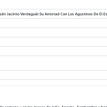
én Jacinto Verdaguér.Su Amistad Con Los Agustinos De El E
de semana y en los meses de Julio, Agosto , Septiembre y ha