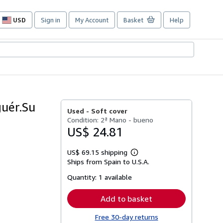
USD
Sign in
My Account
Basket
Help
Site
shopping
preferences
uér.Su
Used -
Soft cover
Condition: 2ª Mano - bueno
US$ 24.81
US$ 69.15 shipping
Learn
Ships from Spain to U.S.A.
more
about
Quantity:
1 available
shipping
rates
Add to basket
Free 30-day returns