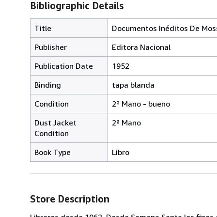
Bibliographic Details
Title
Documentos Inéditos De Moss
Publisher
Editora Nacional
Publication Date
1952
Binding
tapa blanda
Condition
2ª Mano - bueno
Dust Jacket
2ª Mano
Condition
Book Type
Libro
Store Description
Libreros desde 1962. Desde Semana Santa los fines 