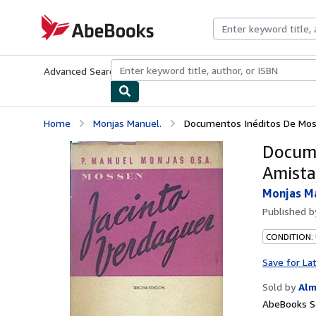
Skip to main content
AbeBooks.com
Advanced Search
Browse Collections
Rare Books
Art & Collecti
Home
Monjas Manuel.
Documentos Inéditos De Moss
Docume
Amista
Monjas Ma
Published 
CONDITION:
Save for La
Sold by
Alm
AbeBooks Se