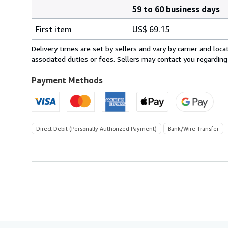
59 to 60 business days
Order
Shipping
quantity
First item
US$ 69.15
rates
from
Delivery times are set by sellers and vary by carrier and lo
Spain
associated duties or fees. Sellers may contact you regarding
to
U.S.A.
Payment Methods
Direct Debit (Personally Authorized Payment)
Bank/Wire Transfer