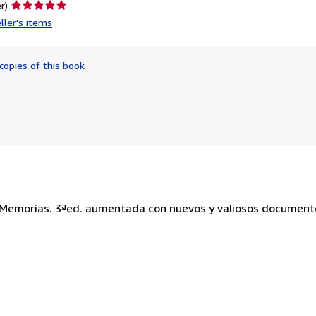
Seller
r)
rating
ller's items
5
out
of
copies of this book
5
stars
r, Memorias. 3ªed. aumentada con nuevos y valiosos document