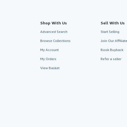
Shop With Us
Sell With Us
Advanced Search
Start Selling
Browse Collections
Join Our Affilia
My Account
Book Buyback
My Orders
Refer a seller
View Basket