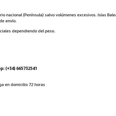
orio nacional (Península) salvo volúmenes excesivos. Islas Bal
de envío.
eciales dependiendo del peso.
p: (+34) 665732541
ga en domicilio 72 horas