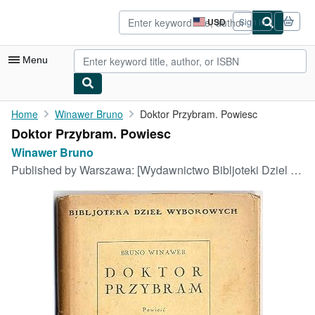
Skip to main content
AbeBooks.com
USD
Sign in
Site
shopping
preferences
Menu
My Account
Home
Winawer Bruno
Doktor Przybram. Powiesc
Doktor Przybram. Powiesc
My Purchases
Winawer Bruno
Advanced Search
Published by
Warszawa: [Wydawnictwo Bibljoteki Dziel Wyborowych], [1924]
Browse Collections
Rare Books
Art & Collectibles
Textbooks
Sellers
Start Selling