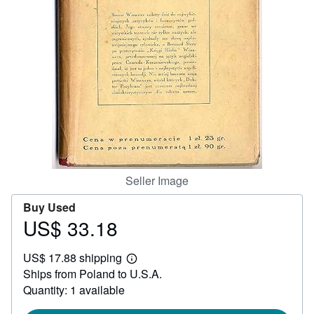
Help
CLOSE
Seller Image
Buy Used
US$ 33.18
Price
US$
US$ 17.88 shipping
33.18
Learn
Ships from Poland to U.S.A.
more
about
Quantity: 1 available
shipping
rates