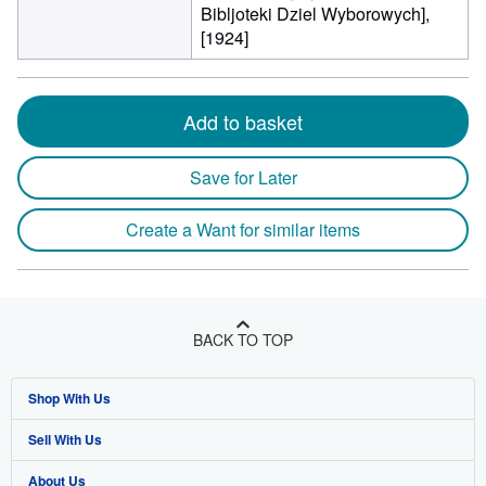
Bibljoteki Dziel Wyborowych],
[1924]
Add to basket
Save for Later
Create a Want for similar items
BACK TO TOP
Shop With Us
Sell With Us
Advanced Search
About Us
Browse Collections
Start Selling