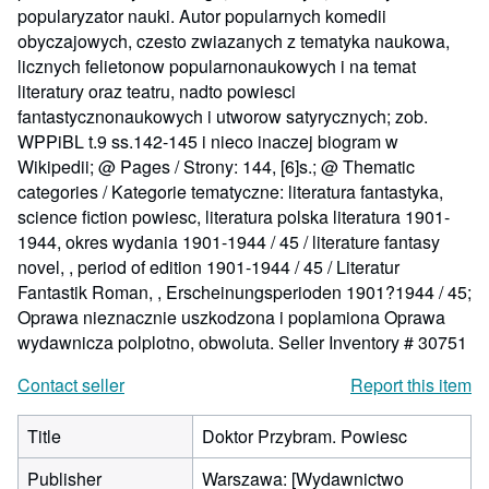
popularyzator nauki. Autor popularnych komedii
obyczajowych, czesto zwiazanych z tematyka naukowa,
licznych felietonow popularnonaukowych i na temat
literatury oraz teatru, nadto powiesci
fantastycznonaukowych i utworow satyrycznych; zob.
WPPiBL t.9 ss.142-145 i nieco inaczej biogram w
Wikipedii; @ Pages / Strony: 144, [6]s.; @ Thematic
categories / Kategorie tematyczne: literatura fantastyka,
science fiction powiesc, literatura polska literatura 1901-
1944, okres wydania 1901-1944 / 45 / literature fantasy
novel, , period of edition 1901-1944 / 45 / Literatur
Fantastik Roman, , Erscheinungsperioden 1901?1944 / 45;
Oprawa nieznacznie uszkodzona i poplamiona Oprawa
wydawnicza polplotno, obwoluta.
Seller Inventory # 30751
Contact seller
Report this item
Title
Doktor Przybram. Powiesc
Publisher
Warszawa: [Wydawnictwo