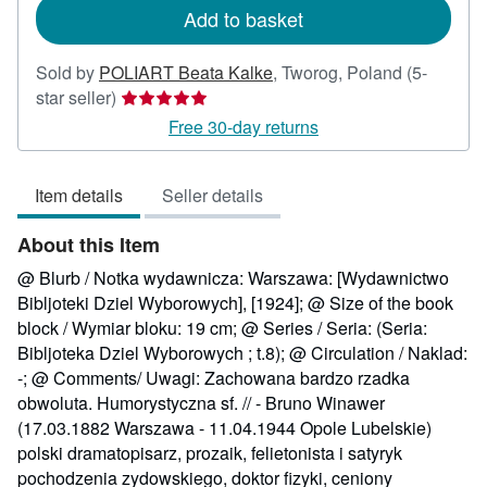
Add to basket
Sold by
POLIART Beata Kalke
,
Tworog, Poland
(5-
Seller
star seller)
rating
Free 30-day returns
5
out
Item details
Seller details
of
5
About this Item
stars
@ Blurb / Notka wydawnicza: Warszawa: [Wydawnictwo
Bibljoteki Dziel Wyborowych], [1924]; @ Size of the book
block / Wymiar bloku: 19 cm; @ Series / Seria: (Seria:
Bibljoteka Dziel Wyborowych ; t.8); @ Circulation / Naklad:
-; @ Comments/ Uwagi: Zachowana bardzo rzadka
obwoluta. Humorystyczna sf. // - Bruno Winawer
(17.03.1882 Warszawa - 11.04.1944 Opole Lubelskie)
polski dramatopisarz, prozaik, felietonista i satyryk
pochodzenia zydowskiego, doktor fizyki, ceniony