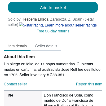
rates
Add to basket
Sold by
Hesperia Libros
,
Zaragoza, Z, Spain
(5-star
Seller
seller)
rating
Free 30-day returns
5
out
Item details
Seller details
of
5
About this Item
stars
Un pliego en folio, de 11 hojas numeradas. Cubiertas
mudas en cartulina. El austracista José Rull fue destituido
en 1706.
Seller Inventory # C88-351
Contact seller
Report this item
Title
Don Francisco de Sola, como
marido de Doña Francisca de
Fizes y Rull, en el Pleyto que