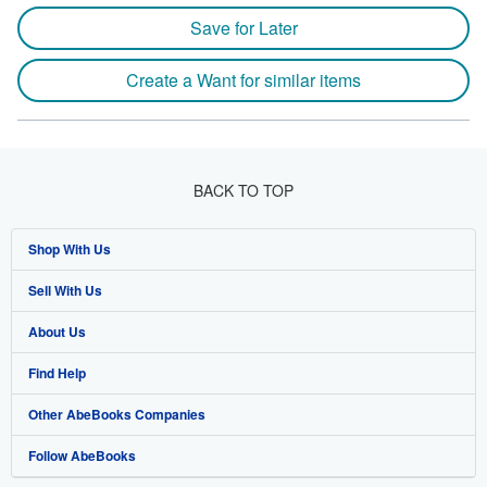
Save for Later
Create a Want for similar items
BACK TO TOP
Shop With Us
Sell With Us
Advanced Search
About Us
Browse Collections
Start Selling
Find Help
My Account
Join Our Affiliate Program
About AbeBooks
Other AbeBooks Companies
My Orders
Book Buyback
Media
Help
Follow AbeBooks
View Basket
Refer a seller
Careers
Customer Support
AbeBooks.co.uk