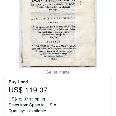
Start Selling
Help
CLOSE
Seller Image
Buy Used
US$ 119.07
Price
US$
US$ 32.37 shipping
119.07
Learn
Ships from Spain to U.S.A.
more
Quantity: 1 available
about
shipping