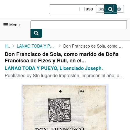
Skip to main content
AbeBooks.com
USD
Sign in
Site
shopping
preferences
Menu
My Account
Home
LANAO TODA Y PUEYO, Licenciado Joseph.
Don Francisco de Sola, como marido de Doña Francisca de Fizes y ...
Don Francisco de Sola, como marido de Doña
My Purchases
Francisca de Fizes y Rull, en el...
Sign Off
LANAO TODA Y PUEYO, Licenciado Joseph.
Published by
Sin lugar de impresión, impresor, ni año, pero: Madrid, hacia 1717.
Advanced Search
Browse Collections
Rare Books
Art & Collectibles
Textbooks
Sellers