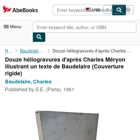
Skip to main content
AbeBooks.com
USD
Sign in
Site
shopping
preferences
Menu
My Account
Home
Baudelaire, Charles
Douze héliogravures d'après Charles Méryon illustrant un texte ...
Douze héliogravures d'après Charles Méryon
My Purchases
illustrant un texte de Baudelaire (Couverture
Advanced Search
rigide)
Baudelaire, Charles
Browse Collections
Published by
S.E. (Paris), 1961
Rare Books
Art & Collectibles
Textbooks
Sellers
Start Selling