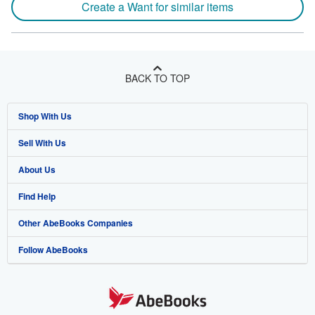
Create a Want for similar items
BACK TO TOP
Shop With Us
Sell With Us
Advanced Search
About Us
Browse Collections
Start Selling
Find Help
My Account
Join Our Affiliate Program
About AbeBooks
Other AbeBooks Companies
My Orders
Book Buyback
Media
Help
Follow AbeBooks
View Basket
Refer a seller
Careers
Customer Support
AbeBooks.co.uk
Forums
AbeBooks.de
Privacy Policy
AbeBooks.fr