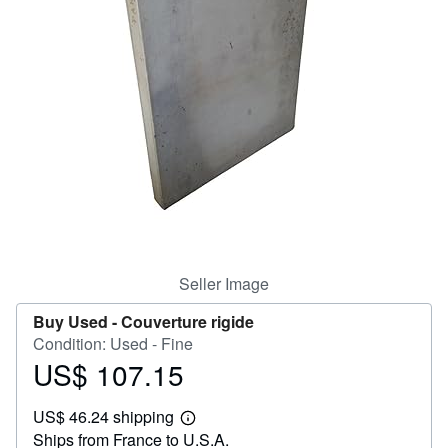
Help
CLOSE
Seller Image
Buy Used -
Couverture rigide
Condition: Used - Fine
US$ 107.15
Price
US$
US$ 46.24 shipping
107.15
Learn
Ships from France to U.S.A.
more