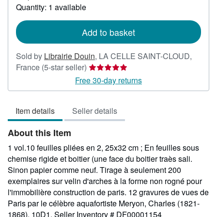
about
Quantity: 1 available
shipping
rates
Add to basket
Sold by
Librairie Douin
,
LA CELLE SAINT-CLOUD,
Seller
France
(5-star seller)
rating
Free 30-day returns
5
out
Item details
Seller details
of
5
About this Item
stars
1 vol.10 feuilles pliées en 2, 25x32 cm ; En feuilles sous
chemise rigide et boitier (une face du boitier traès sali.
Sinon papier comme neuf. Tirage à seulement 200
exemplaires sur velin d'arches à la forme non rogné pour
l'immobilière construction de paris. 12 gravures de vues de
Paris par le célèbre aquafortiste Meryon, Charles (1821-
1868). 10D1.
Seller Inventory # DF00001154