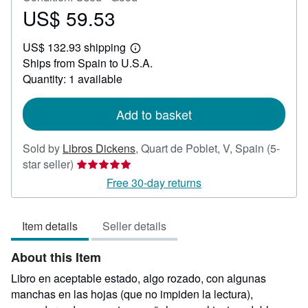
US$ 59.53
Price
US$
US$ 132.93 shipping
59.53
Learn
Ships from Spain to U.S.A.
more
about
Quantity: 1 available
shipping
rates
Add to basket
Sold by
Libros Dickens
,
Quart de Poblet, V, Spain
(5-
Seller
star seller)
rating
Free 30-day returns
5
out
Item details
Seller details
of
5
About this Item
stars
Libro en aceptable estado, algo rozado, con algunas
manchas en las hojas (que no impiden la lectura),