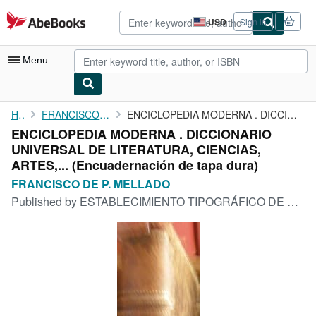
Skip to main content
AbeBooks.com
USD
Sign in
Site
shopping
preferences
Menu
My Account
Home
FRANCISCO DE P. MELLADO
ENCICLOPEDIA MODERNA . DICCIONARIO UNIVERSAL DE LITERATURA, ...
ENCICLOPEDIA MODERNA . DICCIONARIO
My Purchases
UNIVERSAL DE LITERATURA, CIENCIAS,
Advanced Search
ARTES,... (Encuadernación de tapa dura)
FRANCISCO DE P. MELLADO
Browse Collections
Published by
ESTABLECIMIENTO TIPOGRÁFICO DE MELLADO, Madrid, 1851
Rare Books
Art & Collectibles
Textbooks
Sellers
Start Selling