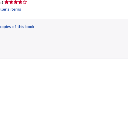
Seller
r)
rating
ller's items
4
out
of
copies of this book
5
stars