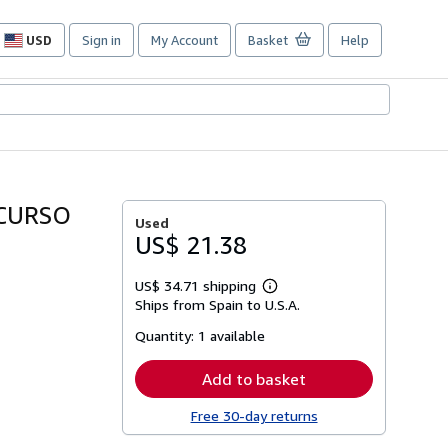
USD
Sign in
My Account
Basket
Help
Site
shopping
preferences
 CURSO
Used
US$ 21.38
US$ 34.71 shipping
Learn
Ships from Spain to U.S.A.
more
about
Quantity:
1 available
shipping
rates
Add to basket
Free 30-day returns