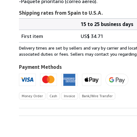
-Paquete prioritario (correo aéreo).
Shipping rates from Spain to U.S.A.
15 to 25 business days
Order
Shipping
quantity
First item
US$ 34.71
rates
from
Delivery times are set by sellers and vary by carrier and lo
Spain
associated duties or fees. Sellers may contact you regarding
to
U.S.A.
Payment Methods
Money Order
Cash
Invoice
Bank/Wire Transfer