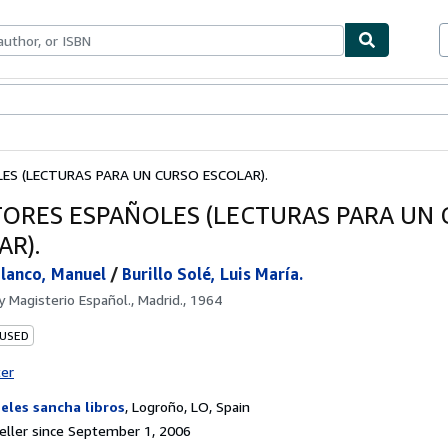
bles
Textbooks
Sellers
Start Selling
ES (LECTURAS PARA UN CURSO ESCOLAR).
TORES ESPAÑOLES (LECTURAS PARA UN
AR).
lanco, Manuel
/
Burillo Solé, Luis María.
by
Magisterio Español., Madrid., 1964
 USED
ter
eles sancha libros
,
Logroño, LO, Spain
ller since September 1, 2006