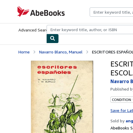
Skip to main content
AbeBooks.com
Advanced Search
Browse Collections
Rare Books
Art & Collecti
Home
Navarro Blanco, Manuel
ESCRITORES ESPAÑOL
ESCRI
ESCOL
Navarro B
Published 
CONDITION:
Save for La
Sold by
ang
AbeBooks Se