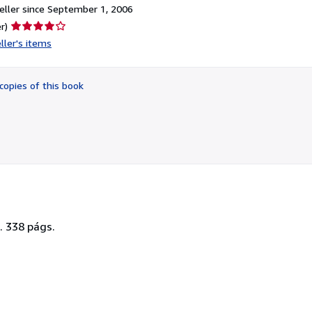
ller since September 1, 2006
Seller
r)
rating
ller's items
4
out
of
copies of this book
5
stars
. 338 págs.