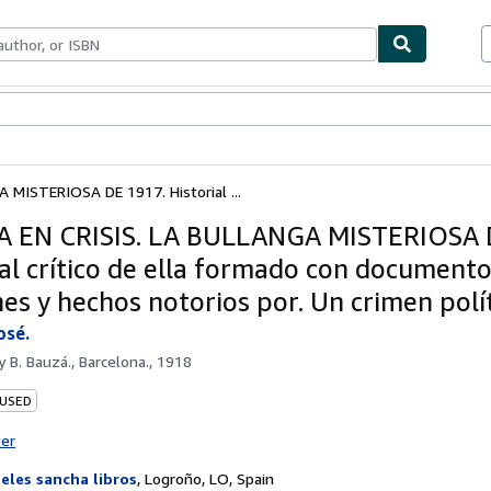
bles
Textbooks
Sellers
Start Selling
 MISTERIOSA DE 1917. Historial ...
 EN CRISIS. LA BULLANGA MISTERIOSA 
ial crítico de ella formado con documento
nes y hechos notorios por. Un crimen polí
osé.
by
B. Bauzá., Barcelona., 1918
 USED
ter
eles sancha libros
,
Logroño, LO, Spain