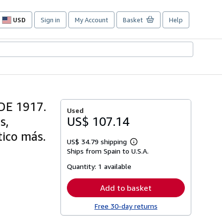
USD
Sign in
My Account
Basket
Help
Site
shopping
preferences
DE 1917.
Used
s,
US$ 107.14
tico más.
US$ 34.79 shipping
Learn
Ships from Spain to U.S.A.
more
about
Quantity:
1 available
shipping
rates
Add to basket
Free 30-day returns