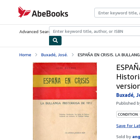
Skip to main content
AbeBooks.com
Advanced Search
Browse Collections
Rare Books
Art & Collecti
Home
Buxadé, José.
ESPAÑA EN CRISIS. LA BULLANGA
ESPAÑA
Histor
versio
Buxadé, J
Published 
CONDITION:
Save for La
Sold by
ang