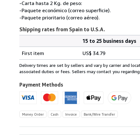
-Carta hasta 2 Kg. de peso:
-Paquete económico (correo superficie).
-Paquete prioritario (correo aéreo).
Shipping rates from Spain to U.S.A.
15 to 25 business days
Order
Shipping
quantity
First item
US$ 34.79
rates
from
Delivery times are set by sellers and vary by carrier and lo
Spain
associated duties or fees. Sellers may contact you regarding
to
U.S.A.
Payment Methods
Money Order
Cash
Invoice
Bank/Wire Transfer