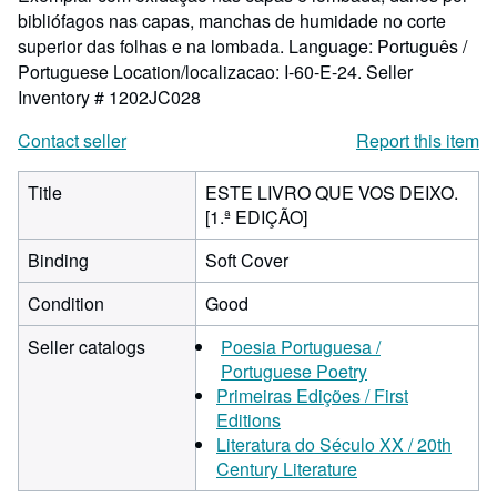
bibliófagos nas capas, manchas de humidade no corte
superior das folhas e na lombada. Language: Português /
Portuguese Location/localizacao: I-60-E-24.
Seller
Inventory # 1202JC028
Contact seller
Report this item
Title
ESTE LIVRO QUE VOS DEIXO.
[1.ª EDIÇÃO]
Binding
Soft Cover
Condition
Good
Seller catalogs
Poesia Portuguesa /
Portuguese Poetry
Primeiras Edições / First
Editions
Literatura do Século XX / 20th
Century Literature