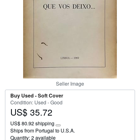
Start Selling
Help
CLOSE
Seller Image
Buy Used -
Soft Cover
Condition: Used - Good
US$ 35.72
Price
US$
US$ 80.92 shipping
35.72
Learn
Ships from Portugal to U.S.A.
more
Quantity: 2 available
about