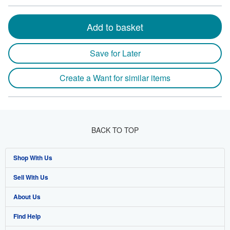
Add to basket
Save for Later
Create a Want for similar items
BACK TO TOP
Shop With Us
Sell With Us
Advanced Search
About Us
Browse Collections
Start Selling
Find Help
My Account
Join Our Affiliate Program
About AbeBooks