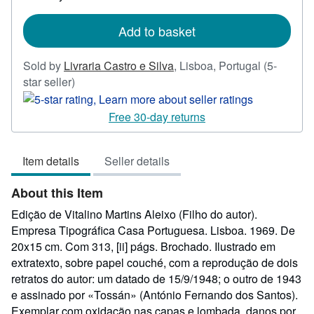
shipping
rates
Add to basket
Sold by
Livraria Castro e Silva
,
Lisboa, Portugal
(5-
Seller
star seller)
rating
5
Free 30-day returns
out
of
Item details
Seller details
5
stars
About this Item
Edição de Vitalino Martins Aleixo (Filho do autor).
Empresa Tipográfica Casa Portuguesa. Lisboa. 1969. De
20x15 cm. Com 313, [ii] págs. Brochado. Ilustrado em
extratexto, sobre papel couché, com a reprodução de dois
retratos do autor: um datado de 15/9/1948; o outro de 1943
e assinado por «Tossán» (António Fernando dos Santos).
Exemplar com oxidação nas capas e lombada, danos por