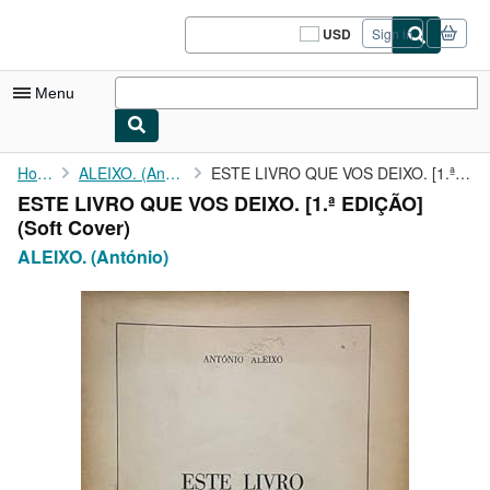
Skip to main content
AbeBooks.com
USD
Sign in
Site
shopping
preferences
Menu
My Account
Home
ALEIXO. (António)
ESTE LIVRO QUE VOS DEIXO. [1.ª EDIÇÃO]
ESTE LIVRO QUE VOS DEIXO. [1.ª EDIÇÃO]
My Purchases
(Soft Cover)
Sign Off
ALEIXO. (António)
Advanced Search
Browse Collections
Rare Books
Art & Collectibles
Textbooks
Sellers