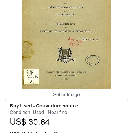
Help
CLOSE
Seller Image
Buy Used -
Couverture souple
Condition: Used - Near fine
US$ 30.64
Price
US$