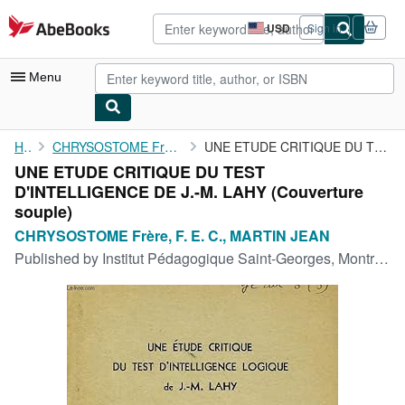
Skip to main content
AbeBooks.com
USD
Sign in
Site
shopping
preferences
Menu
My Account
Home
CHRYSOSTOME Frère, F. E. C., MARTIN JEAN
UNE ETUDE CRITIQUE DU TEST D'INTELLIGENCE DE J.-M. LAHY
UNE ETUDE CRITIQUE DU TEST
My Purchases
D'INTELLIGENCE DE J.-M. LAHY (Couverture
Advanced Search
souple)
CHRYSOSTOME Frère, F. E. C., MARTIN JEAN
Browse Collections
Published by
Institut Pédagogique Saint-Georges, Montréal, 1939
Rare Books
Art & Collectibles
Textbooks
Sellers
Start Selling