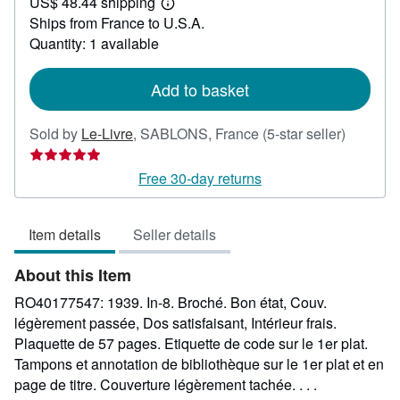
US$ 48.44 shipping
30.64
Learn
Ships from France to U.S.A.
more
about
Quantity: 1 available
shipping
rates
Add to basket
Seller
Sold by
Le-Livre
,
SABLONS, France
(5-star seller)
rating
5
Free 30-day returns
out
of
Item details
Seller details
5
stars
About this Item
RO40177547: 1939. In-8. Broché. Bon état, Couv.
légèrement passée, Dos satisfaisant, Intérieur frais.
Plaquette de 57 pages. Etiquette de code sur le 1er plat.
Tampons et annotation de bibliothèque sur le 1er plat et en
page de titre. Couverture légèrement tachée. . . .