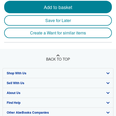
Add to basket
Save for Later
Create a Want for similar items
BACK TO TOP
Shop With Us
Sell With Us
Advanced Search
About Us
Browse Collections
Start Selling
Find Help
My Account
Join Our Affiliate Program
About AbeBooks
Other AbeBooks Companies
My Orders
Book Buyback
Media
Help