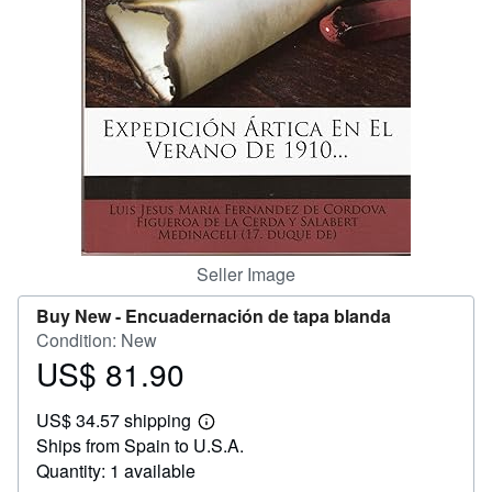
Help
CLOSE
Seller Image
Buy New -
Encuadernación de tapa blanda
Condition: New
US$ 81.90
Price
US$
US$ 34.57 shipping
81.90
Learn
Ships from Spain to U.S.A.
more
about
Quantity: 1 available
shipping