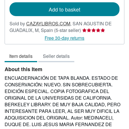
rates
Add to basket
Sold by
CAZAYLIBROS.COM
,
SAN AGUSTIN DE
Seller
GUADALIX, M, Spain
(5-star seller)
rating
Free 30-day returns
5
out
Item details
Seller details
of
5
About this Item
stars
ENCUADERNACIÓN DE TAPA BLANDA. ESTADO DE
CONSERVACIÓN: NUEVO. SIN SOBRECUBIERTA.
EDICIÓN ESPECIAL. COPIA FOTOGRAFICA DEL
ORIGINAL DE LA UNIVERSIDAS DE CALIFORNIA.
BERKELEY LIBRARY. DE MUY BAJA CALIDAD, PERO
INTERESANTE PARA LEER, AL SER MUY DIFICIL LA
ADQUISICION DEL ORIGINAL. Autor: MEDINACELI,
DUQUE DE. LUIS JESUS MARIA FERNANDEZ DE