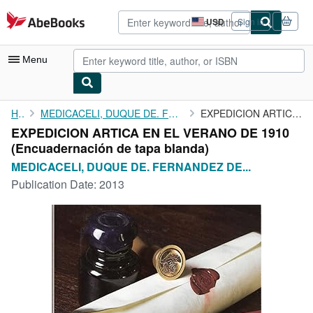
Skip to main content
AbeBooks.com
USD
Sign in
Site
shopping
preferences
Menu
My Account
Home
MEDICACELI, DUQUE DE. FERNANDEZ DE CORDOVA FIGUEROA
EXPEDICION ARTICA EN EL VERANO DE 1910
EXPEDICION ARTICA EN EL VERANO DE 1910
My Purchases
(Encuadernación de tapa blanda)
Advanced Search
MEDICACELI, DUQUE DE. FERNANDEZ DE...
Publication Date:
2013
Browse Collections
Rare Books
Art & Collectibles
Textbooks
Sellers
Start Selling