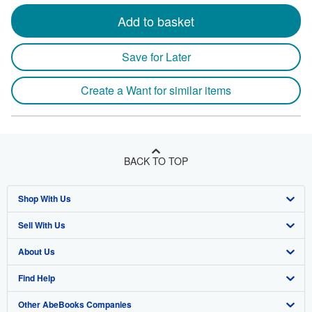
Add to basket
Save for Later
Create a Want for similar items
BACK TO TOP
Shop With Us
Sell With Us
Advanced Search
About Us
Browse Collections
Start Selling
Find Help
My Account
Join Our Affiliate Program
About AbeBooks
Other AbeBooks Companies
My Orders
Book Buyback
Media
Help