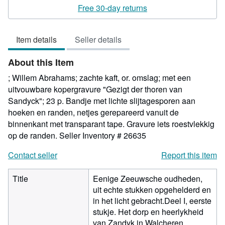
rating
Free 30-day returns
5
out
Item details
Seller details
of
5
About this Item
stars
; Willem Abrahams; zachte kaft, or. omslag; met een
uitvouwbare kopergravure "Gezigt der thoren van
Sandyck"; 23 p. Bandje met lichte slijtagesporen aan
hoeken en randen, netjes gerepareerd vanuit de
binnenkant met transparant tape. Gravure iets roestvlekkig
op de randen.
Seller Inventory # 26635
Contact seller
Report this item
Title
Eenige Zeeuwsche oudheden,
uit echte stukken opgehelderd en
in het licht gebracht.Deel I, eerste
stukje. Het dorp en heerlykheid
van Zandyk in Walcheren.