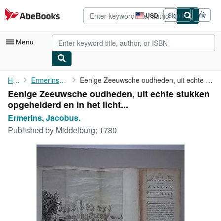
Skip to main content
AbeBooks.com
USD
Sign in
Site
shopping
preferences
Menu
My Account
Home
Ermerins, Jacobus.
Eenige Zeeuwsche oudheden, uit echte stukken opgehelderd en in ...
Eenige Zeeuwsche oudheden, uit echte stukken
My Purchases
opgehelderd en in het licht...
Advanced Search
Ermerins, Jacobus.
Published by
Middelburg; 1780
Browse Collections
Rare Books
Art & Collectibles
Textbooks
Sellers
Start Selling