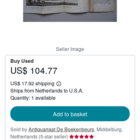
Help
CLOSE
Seller Image
Buy Used
US$ 104.77
Price
US$
US$ 17.92 shipping
104.77
Learn
Ships from Netherlands to U.S.A.
more
about
Quantity: 1 available
shipping
rates
Add to basket
Sold by
Antiquariaat De Boekenbeurs
,
Middelburg,
Seller
Netherlands
(5-star seller)