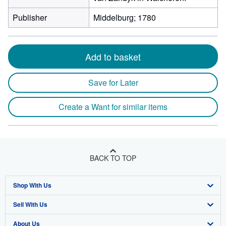
Publisher
Middelburg; 1780
Add to basket
Save for Later
Create a Want for similar items
BACK TO TOP
Shop With Us
Sell With Us
Advanced Search
About Us
Browse Collections
Start Selling