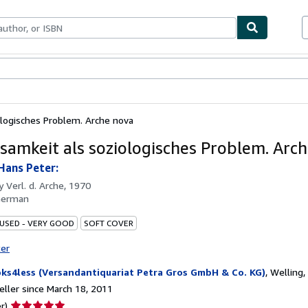
bles
Textbooks
Sellers
Start Selling
ologisches Problem. Arche nova
nsamkeit als soziologisches Problem. Arc
 Hans Peter:
by
Verl. d. Arche, 1970
German
 USED - VERY GOOD
SOFT COVER
ter
ks4less (Versandantiquariat Petra Gros GmbH & Co. KG)
,
Welling
ller since March 18, 2011
Seller
r)