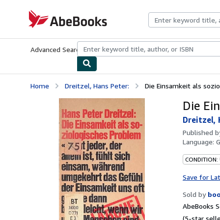
Skip to main content
AbeBooks.com
Advanced Search
Browse Collections
Rare Books
Art & Collecti
Home
Dreitzel, Hans Peter:
Die Einsamkeit als sozi
Die Ei
Dreitzel,
Published 
Language:
CONDITION:
Save for La
Sold by
boo
AbeBooks Se
(5-star selle