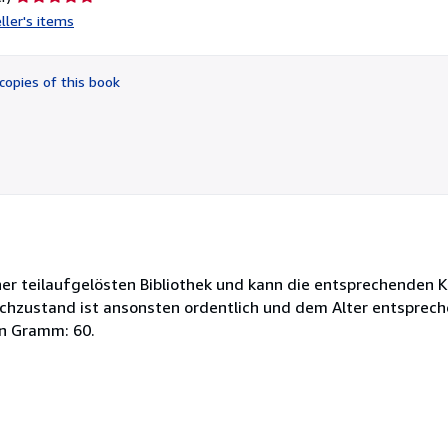
rating
ller's items
5
out
of
copies of this book
5
stars
ner teilaufgelösten Bibliothek und kann die entsprechenden
uchzustand ist ansonsten ordentlich und dem Alter entsprech
in Gramm: 60.