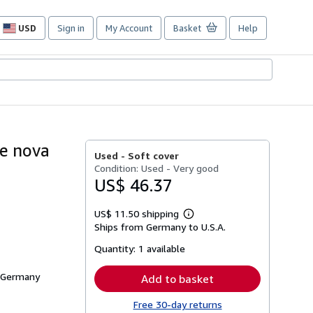
USD
Sign in
My Account
Basket
Help
Site
shopping
preferences
he nova
Used -
Soft cover
Condition: Used - Very good
US$ 46.37
US$ 11.50 shipping
Learn
Ships from Germany to U.S.A.
more
about
Quantity:
1 available
shipping
rates
, Germany
Add to basket
Free 30-day returns