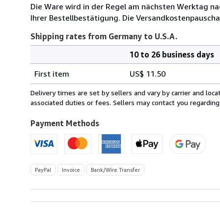
Die Ware wird in der Regel am nächsten Werktag nac
Ihrer Bestellbestätigung. Die Versandkostenpauscha
Shipping rates from Germany to U.S.A.
10 to 26 business days
Order
Shipping
quantity
First item
US$ 11.50
rates
from
Delivery times are set by sellers and vary by carrier and lo
Germany
associated duties or fees. Sellers may contact you regarding
to
U.S.A.
Payment Methods
PayPal
Invoice
Bank/Wire Transfer