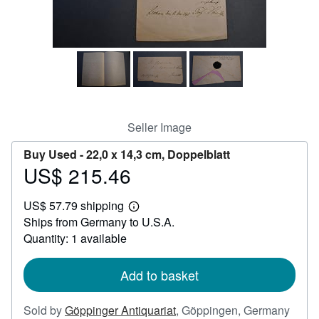
Help
CLOSE
Seller Image
Buy Used -
22,0 x 14,3 cm, Doppelblatt
US$ 215.46
Price
US$
US$ 57.79 shipping
215.46
Learn
Ships from Germany to U.S.A.
more
about
Quantity: 1 available
shipping
rates
Add to basket
Sold by
Göppinger Antiquariat
,
Göppingen, Germany