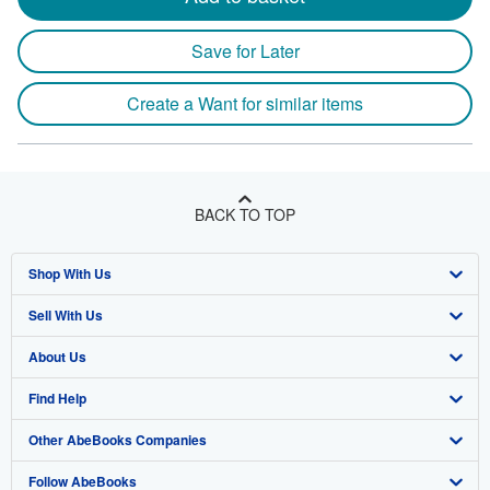
Save for Later
Create a Want for similar items
BACK TO TOP
Shop With Us
Sell With Us
Advanced Search
About Us
Browse Collections
Start Selling
Find Help
My Account
Join Our Affiliate Program
About AbeBooks
Other AbeBooks Companies
My Orders
Book Buyback
Media
Help
Follow AbeBooks
View Basket
Refer a seller
Careers
Customer Support
AbeBooks.co.uk