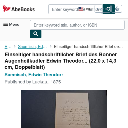
Skip to main content
AbeBooks.com
USD
Sign in
Site
shopping
preferences
Menu
My Account
Home
Saemisch, Edwin Theodor:
Einseitiger handschriftlicher Brief des Bonner Augenheilkudler ...
Einseitiger handschriftlicher Brief des Bonner
My Purchases
Augenheilkudler Edwin Theodor... (22,0 x 14,3
Advanced Search
cm, Doppelblatt)
Saemisch, Edwin Theodor:
Browse Collections
Published by
Luckau,, 1875
Rare Books
Art & Collectibles
Textbooks
Sellers
Start Selling