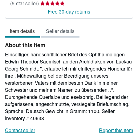
Seller
(5-star seller)
rating
Free 30-day returns
5
out
Item details
Seller details
of
5
About this Item
stars
Einseitiger, handschriftlicher Brief des Ophthalmologen
Edwin Theodor Saemisch an den Archidiakon von Luckau
Georg Schmidt: ". erlaube ich mir einliegendes Honorar für
Ihre . Mühewaltung bei der Beerdigung unseres
verstorbenen Vaters mit dem besten Dank in meiner
Schwester und meinem Namen zu übersenden. .".
Durchgehende Querfalze und eselsohrig. Beiliegend der
aufgerissene, angeschmutzte, versiegelte Briefumschlag.
Sprache: Deutsch Gewicht in Gramm: 1100.
Seller
Inventory # 40638
Contact seller
Report this item