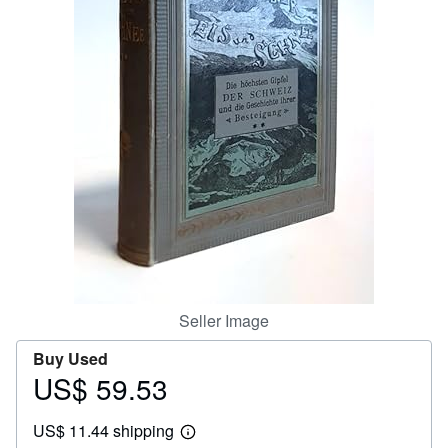
Help
CLOSE
Seller Image
Buy Used
US$ 59.53
Price
US$
US$ 11.44 shipping
59.53
Learn