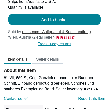
Ships from Austria to U.S.A.
more
about
Quantity: 1 available
shipping
rates
Add to basket
Sold by
erlesenes · Antiquariat & Buchhandlung
,
Seller
Wien, Austria
(2-star seller)
rating
Free 30-day returns
2
out
Item details
Seller details
of
5
About this Item
stars
8°. VII, 580 S., Orig.-Ganzleinenband, roter Rundum-
Schnitt. Einband geringfügig berieben. Schönes und
sauberes Exemplar. de Band:
Seller Inventory # 29874
Contact seller
Report this item