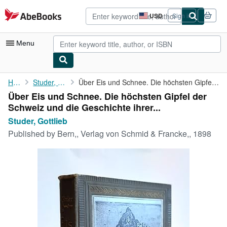
Skip to main content
AbeBooks.com
USD
Sign in
Site
shopping
preferences
Menu
My Account
Home
Studer, Gottlieb
Über Eis und Schnee. Die höchsten Gipfel der Schweiz und die ...
Über Eis und Schnee. Die höchsten Gipfel der
My Purchases
Schweiz und die Geschichte ihrer...
Advanced Search
Studer, Gottlieb
Published by
Bern,, Verlag von Schmid & Francke,, 1898
Browse Collections
Rare Books
Art & Collectibles
Textbooks
Sellers
Start Selling