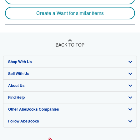
Create a Want for similar items
BACK TO TOP
Shop With Us
Sell With Us
Advanced Search
About Us
Browse Collections
Start Selling
Find Help
My Account
Join Our Affiliate Program
About AbeBooks
Other AbeBooks Companies
My Orders
Book Buyback
Media
Help
Follow AbeBooks
View Basket
Refer a seller
Careers
Customer Support
AbeBooks.co.uk
Forums
AbeBooks.de