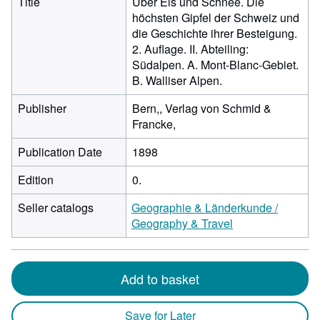
Title
Über Eis und Schnee. Die
höchsten Gipfel der Schweiz und
die Geschichte ihrer Besteigung.
2. Auflage. II. Abteiling:
Südalpen. A. Mont-Blanc-Gebiet.
B. Walliser Alpen.
Publisher
Bern,, Verlag von Schmid &
Francke,
Publication Date
1898
Edition
0.
Seller catalogs
Geographie & Länderkunde /
Geography & Travel
Add to basket
Save for Later