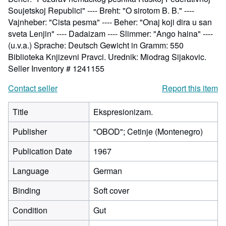
Soujetskoj Republici" ---- Breht: "O sirotom B. B." ----
Vajnheber: "Cista pesma" ---- Beher: "Onaj koji dira u san
sveta Lenjin" ---- Dadaizam ---- Slimmer: "Ango haina" ----
(u.v.a.) Sprache: Deutsch Gewicht in Gramm: 550
Biblioteka Knjizevni Pravci. Urednik: Miodrag Sijakovic.
Seller Inventory # 1241155
Contact seller
Report this item
Title
Ekspresionizam.
Publisher
"OBOD"; Cetinje (Montenegro)
Publication Date
1967
Language
German
Binding
Soft cover
Condition
Gut