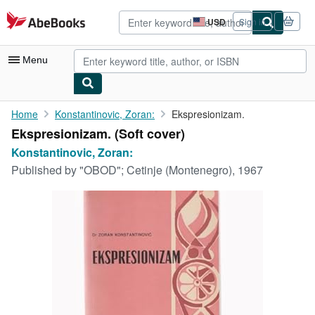
Skip to main content
AbeBooks.com
USD
Sign in
Site
shopping
preferences
Menu
My Account
Home
Konstantinovic, Zoran:
Ekspresionizam.
Ekspresionizam. (Soft cover)
My Purchases
Konstantinovic, Zoran:
Advanced Search
Published by
"OBOD"; Cetinje (Montenegro), 1967
Browse Collections
Rare Books
Art & Collectibles
Textbooks
Sellers
Start Selling