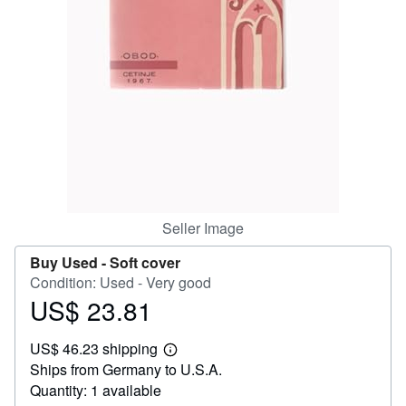
Help
CLOSE
Seller Image
Buy Used -
Soft cover
Condition: Used - Very good
US$ 23.81
Price
US$
US$ 46.23 shipping
23.81
Learn
Ships from Germany to U.S.A.
more
about
Quantity: 1 available
shipping