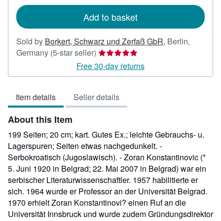
rates
Add to basket
Sold by
Borkert, Schwarz und Zerfaß GbR
,
Berlin,
Seller
Germany
(5-star seller)
rating
Free 30-day returns
5
out
Item details
Seller details
of
5
About this Item
stars
199 Seiten; 20 cm; kart. Gutes Ex.; leichte Gebrauchs- u.
Lagerspuren; Seiten etwas nachgedunkelt. -
Serbokroatisch (Jugoslawisch). - Zoran Konstantinovic (*
5. Juni 1920 in Belgrad; 22. Mai 2007 in Belgrad) war ein
serbischer Literaturwissenschaftler. 1957 habilitierte er
sich. 1964 wurde er Professor an der Universität Belgrad.
1970 erhielt Zoran Konstantinovi? einen Ruf an die
Universität Innsbruck und wurde zudem Gründungsdirektor