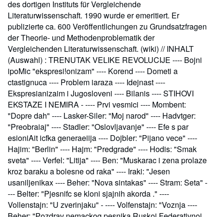
des dortigen Instituts für Vergleichende
Literaturwissenschaft. 1990 wurde er emeritiert. Er
publizierte ca. 600 Veröffentlichungen zu Grundsatzfragen
der Theorie- und Methodenproblematik der
Vergleichenden Literaturwissenschaft. (wiki) // INHALT
(Auswahl) : TRENUTAK VELIKE REVOLUCIJE ---- Bojni
ipoMic "ekspresi!onizam" ---- Korend ---- Dometi a
ctastignuca ---- Problem iaraza ---- Idejnast ----
Ekspresianizaim i Jugosloveni ---- Bilanis ---- STIHOVI
EKSTAZE I NEMIRA - ---- Prvi vesmici ---- Mombent:
"Dopre dah" ---- Lasker-Siler: "Moj narod" ---- Hadvtger:
"Preobraiaj" ---- Stadler: "Oslovljavanje" ---- Efe s par
esioniAit icfka generaeiija ---- Dojbler: "Pijano vece" ----
Hajim: "Berlin" ---- Hajm: "Predgrade" ---- Hodis: "Smak
sveta" ---- Verfel: "Litija" ---- Ben: "Muskarac i zena prolaze
kroz baraku a bolesne od raka" ---- Iraki: "Jesen
usaniljenikax ---- Beher: "Nova sintakas" ---- Stram: Seta" -
--- Belter: "Pjesnifc se kloni sjajnih akorda ." ----
Vollenstajn: "U zverinjaku" - ---- Volfenstajn: "Voznja ----
Beher: "Pozdrav nemackog pesnika Ruskoj Federativnoj