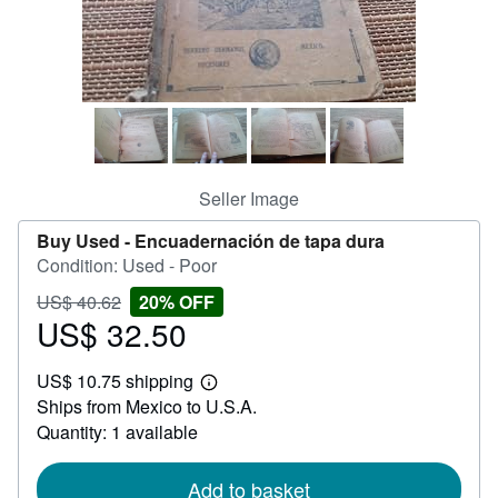
Help
CLOSE
Seller Image
Buy Used -
Encuadernación de tapa dura
Condition: Used - Poor
Price
Discount
US$ 40.62
20% OFF
US$
US$ 32.50
20%
Sale
40.62
off
price
US$ 10.75 shipping
US$
Learn
Ships from Mexico to U.S.A.
32.50
more
about
Quantity: 1 available
shipping
rates
Add to basket