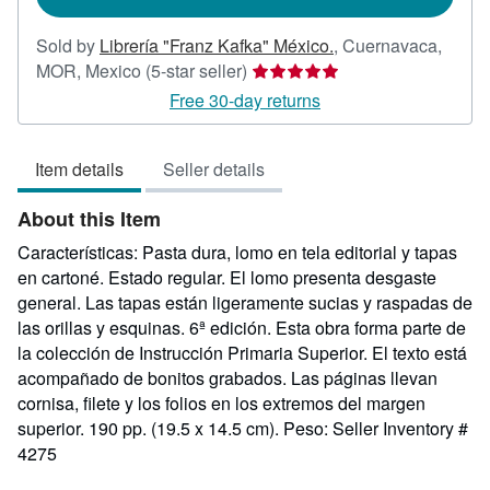
Sold by
Librería "Franz Kafka" México.
,
Cuernavaca,
Seller
MOR, Mexico
(5-star seller)
rating
Free 30-day returns
5
out
Item details
Seller details
of
5
About this Item
stars
Características: Pasta dura, lomo en tela editorial y tapas
en cartoné. Estado regular. El lomo presenta desgaste
general. Las tapas están ligeramente sucias y raspadas de
las orillas y esquinas. 6ª edición. Esta obra forma parte de
la colección de Instrucción Primaria Superior. El texto está
acompañado de bonitos grabados. Las páginas llevan
cornisa, filete y los folios en los extremos del margen
superior. 190 pp. (19.5 x 14.5 cm). Peso:
Seller Inventory #
4275