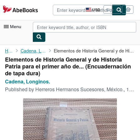
Skip to main content
AbeBooks.com
USD
Sign in
Site
shopping
preferences
Menu
My Account
Home
Cadena, Longinos.
Elementos de Historia General y de Historia Patria para el ...
Elementos de Historia General y de Historia
My Purchases
Patria para el primer año de... (Encuadernación
Advanced Search
de tapa dura)
Cadena, Longinos.
Browse Collections
Published by
Herreros Hermanos Sucesores, México., 1923
Rare Books
Art & Collectibles
Textbooks
Sellers
Start Selling