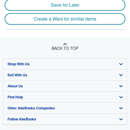
Save for Later
Create a Want for similar items
BACK TO TOP
Shop With Us
Sell With Us
Advanced Search
About Us
Browse Collections
Start Selling
Find Help
My Account
Join Our Affiliate Program
About AbeBooks
Other AbeBooks Companies
My Orders
Book Buyback
Media
Help
Follow AbeBooks
View Basket
Refer a seller
Careers
Customer Support
AbeBooks.co.uk