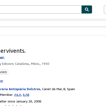
bles
Textbooks
Sellers
Start Selling
pervivents.
or.
by
Edicions Catalònia,, Mèxic,, 1950
 USED
ter
breria Antiquària Delstres
,
Canet de Mar, B, Spain
n Member:
AILA
ILAB
ller since January 26, 2006