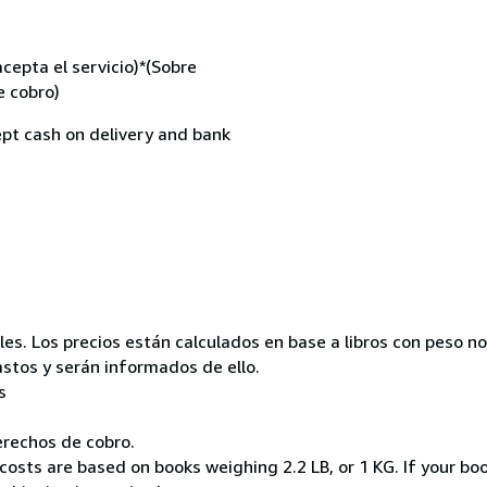
cepta el servicio)*(Sobre
e cobro)
t cash on delivery and bank
es. Los precios están calculados en base a libros con peso no 
stos y serán informados de ello.
s
erechos de cobro.
costs are based on books weighing 2.2 LB, or 1 KG. If your boo