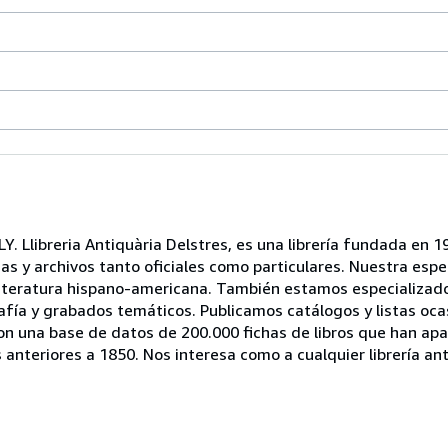
breria Antiquària Delstres, es una librería fundada en 19
cas y archivos tanto oficiales como particulares. Nuestra espec
a literatura hispano-americana. También estamos especializa
rafía y grabados temáticos. Publicamos catálogos y listas oc
 con una base de datos de 200.000 fichas de libros que han ap
 anteriores a 1850. Nos interesa como a cualquier librería an