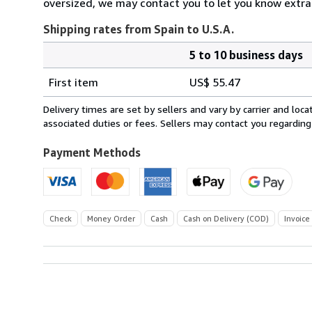
oversized, we may contact you to let you know extra 
Shipping rates from Spain to U.S.A.
5 to 10 business days
Order
Shipping
quantity
First item
US$ 55.47
rates
from
Delivery times are set by sellers and vary by carrier and lo
Spain
associated duties or fees. Sellers may contact you regarding
to
U.S.A.
Payment Methods
Check
Money Order
Cash
Cash on Delivery (COD)
Invoice