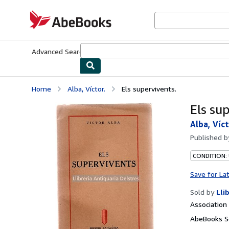
Skip to main content
AbeBooks.com
Advanced Search
Browse Collections
Rare Books
Art & Collecti
Home
Alba, Víctor.
Els supervivents.
Els su
Alba, Víct
Published 
CONDITION:
Save for La
Sold by
Lli
Associatio
AbeBooks Se