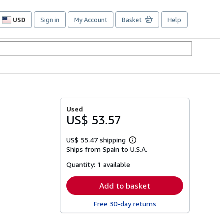
USD
Sign in
My Account
Basket
Help
Site
shopping
preferences
Used
US$ 53.57
US$ 55.47 shipping
Learn
Ships from Spain to U.S.A.
more
about
Quantity:
1 available
shipping
rates
Add to basket
Free 30-day returns