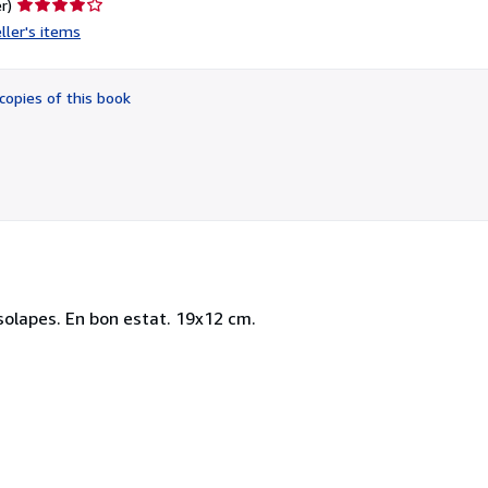
Seller
r)
rating
ller's items
4
out
of
copies of this book
5
stars
 solapes. En bon estat. 19x12 cm.