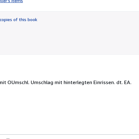
ller's items
4
out
of
copies of this book
5
stars
 mit OUmschl. Umschlag mit hinterlegten Einrissen. dt. EA.