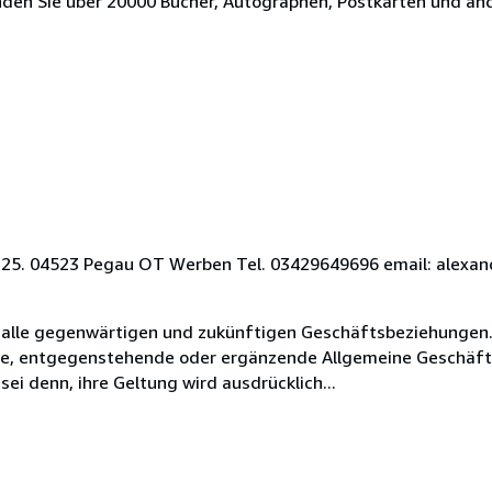
nden Sie über 20000 Bücher, Autographen, Postkarten und an
tr. 25. 04523 Pegau OT Werben Tel. 03429649696 email: ale
 alle gegenwärtigen und zukünftigen Geschäftsbeziehungen.
ende, entgegenstehende oder ergänzende Allgemeine Geschäf
sei denn, ihre Geltung wird ausdrücklich...