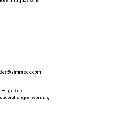
dere antiquarische
xander@zimmeck.com
 Es gelten
tsbeziehungen werden,