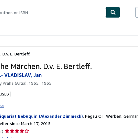
bles
Textbooks
Sellers
Start Selling
D.v. E. Bertleff.
he Märchen. D.v. E. Bertleff.
- VLADISLAV, Jan
by
Praha (Artia), 1965., 1965
 USED
ter
iquariat Bebuquin (Alexander Zimmeck)
,
Pegau OT Werben, Germa
ller since March 17, 2015
Seller
r)
rating