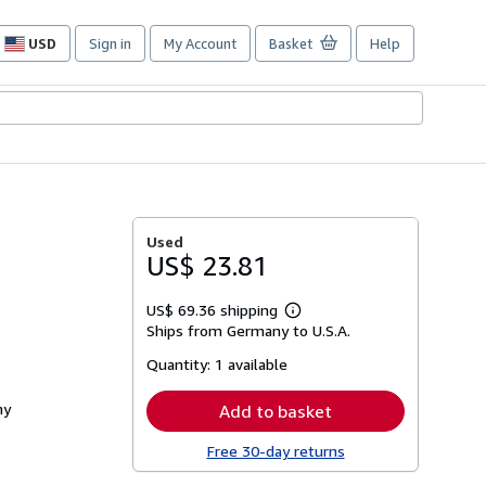
USD
Sign in
My Account
Basket
Help
Site
shopping
preferences
Used
US$ 23.81
US$ 69.36 shipping
Learn
Ships from Germany to U.S.A.
more
about
Quantity:
1 available
shipping
rates
ny
Add to basket
Free 30-day returns