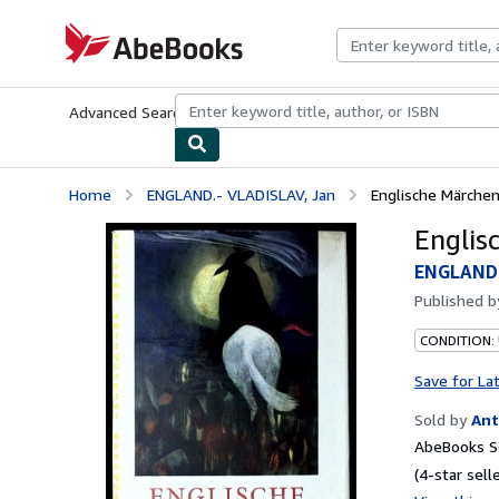
Skip to main content
AbeBooks.com
Advanced Search
Browse Collections
Rare Books
Art & Collecti
Home
ENGLAND.- VLADISLAV, Jan
Englische Märchen. 
Englisc
ENGLAND.
Published 
CONDITION:
Save for La
Sold by
Ant
AbeBooks Se
(4-star selle