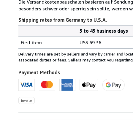
Die Versandkostenpauschalen basieren auf Sendungen
besonders schwer oder sperrig sein sollte, werden wi
Shipping rates from Germany to U.S.A.
5 to 45 business days
Order
Shipping
quantity
First item
US$ 69.36
rates
from
Delivery times are set by sellers and vary by carrier and lo
Germany
associated duties or fees. Sellers may contact you regarding
to
U.S.A.
Payment Methods
Invoice