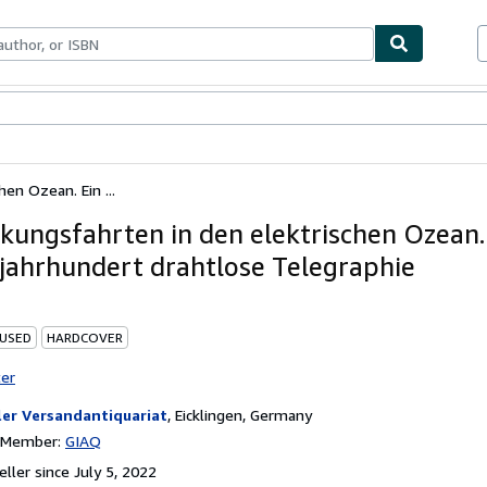
bles
Textbooks
Sellers
Start Selling
en Ozean. Ein ...
kungsfahrten in den elektrischen Ozean.
ljahrhundert drahtlose Telegraphie
 USED
HARDCOVER
ter
ler Versandantiquariat
,
Eicklingen, Germany
n Member:
GIAQ
ller since July 5, 2022