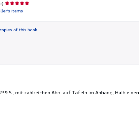
Seller
r)
rating
ller's items
5
out
of
copies of this book
5
stars
 239 S., mit zahlreichen Abb. auf Tafeln im Anhang, Halbleinen