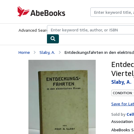
Skip to main content
AbeBooks.com
Advanced Search
Browse Collections
Rare Books
Art & Collecti
Home
Slaby, A.
Entdeckungsfahrten in den elektrisch
Entdec
Vierte
Slaby, A.
CONDITION:
Save for La
Sold by
Cel
Associatio
AbeBooks Se