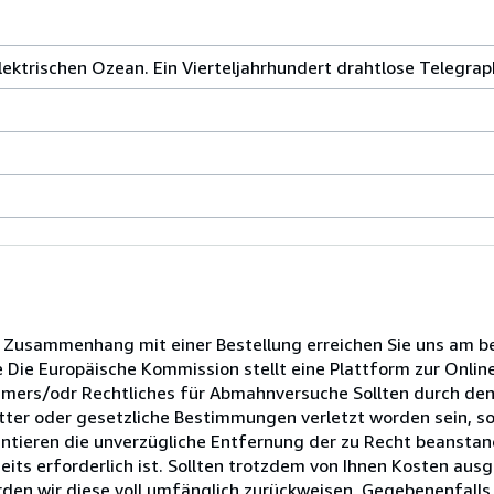
ektrischen Ozean. Ein Vierteljahrhundert drahtlose Telegrap
in Zusammenhang mit einer Bestellung erreichen Sie uns am b
 Die Europäische Kommission stellt eine Plattform zur Onlin
nsumers/odr Rechtliches für Abmahnversuche Sollten durch den
ter oder gesetzliche Bestimmungen verletzt worden sein, so 
ntieren die unverzügliche Entfernung der zu Recht beansta
eits erforderlich ist. Sollten trotzdem von Ihnen Kosten aus
rden wir diese voll umfänglich zurückweisen. Gegebenenfall