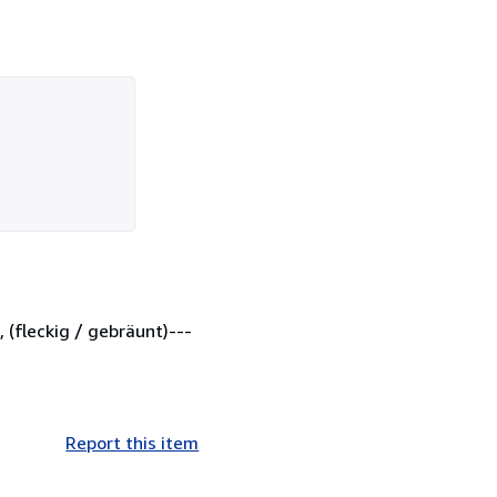
, (fleckig / gebräunt)---
Report this item