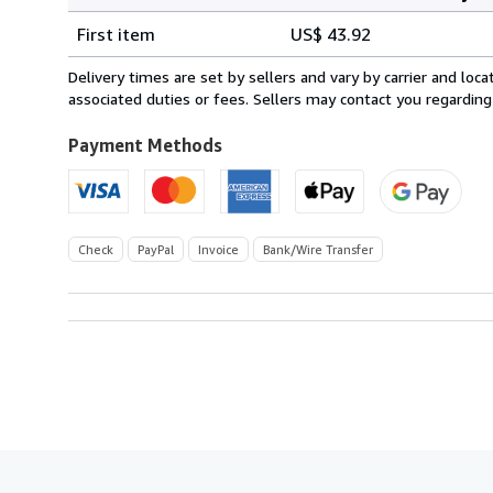
Order
Shipping
quantity
First item
US$ 43.92
rates
from
Delivery times are set by sellers and vary by carrier and lo
Germany
associated duties or fees. Sellers may contact you regarding
to
U.S.A.
Payment Methods
Check
PayPal
Invoice
Bank/Wire Transfer