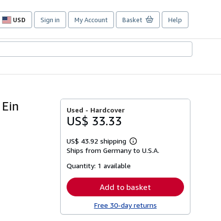
USD
Sign in
My Account
Basket
Help
Site
shopping
preferences
 Ein
Used -
Hardcover
US$ 33.33
US$ 43.92 shipping
Learn
Ships from Germany to U.S.A.
more
about
Quantity:
1 available
shipping
rates
Add to basket
Free 30-day returns