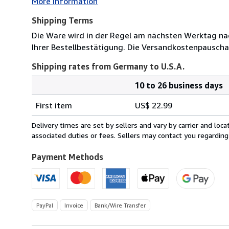
More Information
Shipping Terms
Die Ware wird in der Regel am nächsten Werktag nac
Ihrer Bestellbestätigung. Die Versandkostenpauscha
Shipping rates from Germany to U.S.A.
10 to 26 business days
Order
Shipping
quantity
First item
US$ 22.99
rates
from
Delivery times are set by sellers and vary by carrier and lo
Germany
associated duties or fees. Sellers may contact you regarding
to
U.S.A.
Payment Methods
PayPal
Invoice
Bank/Wire Transfer