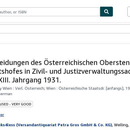
bles
Textbooks
Sellers
Start Selling
eidungen des Österreichischen Obersten
tshofes in Zivil- und Justizverwaltungssa
III. Jahrgang 1931.
by
Wien : Verl. Österreich; Wien : Österreichische Staatsdr. [anfangs], 1
German
 USED - VERY GOOD
ter
ks4less (Versandantiquariat Petra Gros GmbH & Co. KG)
,
Welling