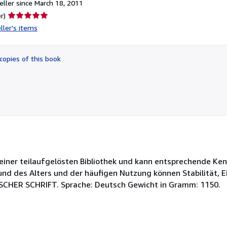
ller since March 18, 2011
Seller
r)
rating
ller's items
5
out
of
copies of this book
5
stars
einer teilaufgelösten Bibliothek und kann entsprechende K
und des Alters und der häufigen Nutzung können Stabilität, 
UTSCHER SCHRIFT. Sprache: Deutsch Gewicht in Gramm: 1150.