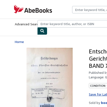
Skip to main content
AbeBooks.com
Advanced Search
Browse Collections
Rare Books
Art & Collecti
Home
Entsch
Gerich
BAND X
Published 
Language:
CONDITION:
Save for La
Sold by
boo