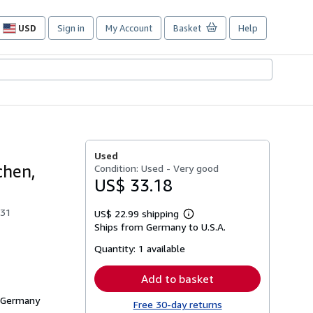
USD
Sign in
My Account
Basket
Help
Site
shopping
preferences
Used
chen,
Condition: Used - Very good
US$ 33.18
931
US$ 22.99 shipping
Learn
Ships from Germany to U.S.A.
more
about
Quantity:
1 available
shipping
rates
Add to basket
, Germany
Free 30-day returns