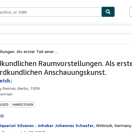
bles
Textbooks
Sellers
Start Selling
ungen. Als erster Teil einer ...
dkundlichen Raumvorstellungen. Als erste
erdkundlichen Anschauungskunst.
rich.:
by
Reimer, Berlin, 1899
German
 USED
HARDCOVER
ter
iquariat Silvanus - Inhaber Johannes Schaefer
,
Ahrbrück, Germany