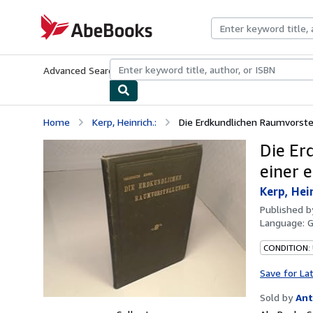
Skip to main content
AbeBooks.com
Advanced Search
Browse Collections
Rare Books
Art & Collecti
Home
Kerp, Heinrich.:
Die Erdkundlichen Raumvorstell
Die Er
einer 
Kerp, Hein
Published 
Language:
CONDITION:
Save for La
Sold by
Ant