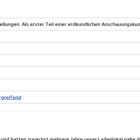
llungen. Als erster Teil einer erdkundlichen Anschauungskun
rgreifend
n und hatten zunächst mehrere Jahre unser Ladenlokal nahe d