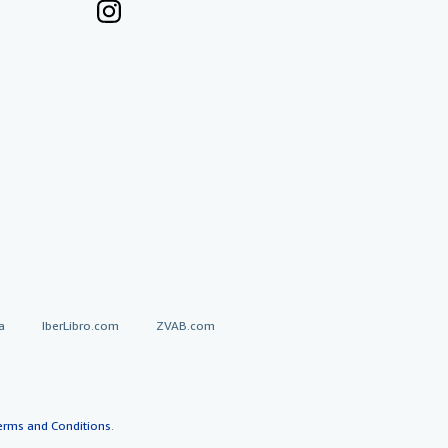
a
IberLibro.com
ZVAB.com
erms and Conditions
.