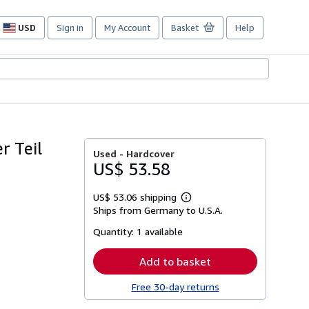
USD
Sign in
My Account
Basket
Help
Site
shopping
preferences
r Teil
Used -
Hardcover
US$ 53.58
US$ 53.06 shipping
Learn
Ships from Germany to U.S.A.
more
about
Quantity:
1 available
shipping
rates
Add to basket
Free 30-day returns