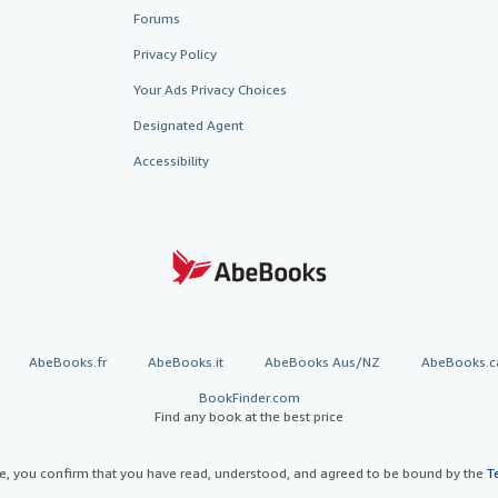
Forums
Privacy Policy
Your Ads Privacy Choices
Designated Agent
Accessibility
AbeBooks.fr
AbeBooks.it
AbeBooks Aus/NZ
AbeBooks.c
BookFinder.com
Find any book at the best price
te, you confirm that you have read, understood, and agreed to be bound by the
T