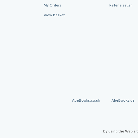
My Orders
Refer a seller
View Basket
AbeBooks.co.uk
AbeBooks.de
By using the Web si