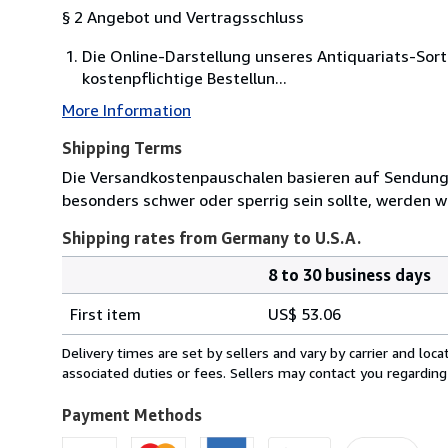
§ 2 Angebot und Vertragsschluss
Die Online-Darstellung unseres Antiquariats-Sor
kostenpflichtige Bestellun...
More Information
Shipping Terms
Die Versandkostenpauschalen basieren auf Sendungen
besonders schwer oder sperrig sein sollte, werden wi
Shipping rates from Germany to U.S.A.
8 to 30 business days
Order
Shipping
quantity
First item
US$ 53.06
rates
from
Delivery times are set by sellers and vary by carrier and lo
Germany
associated duties or fees. Sellers may contact you regarding
to
U.S.A.
Payment Methods