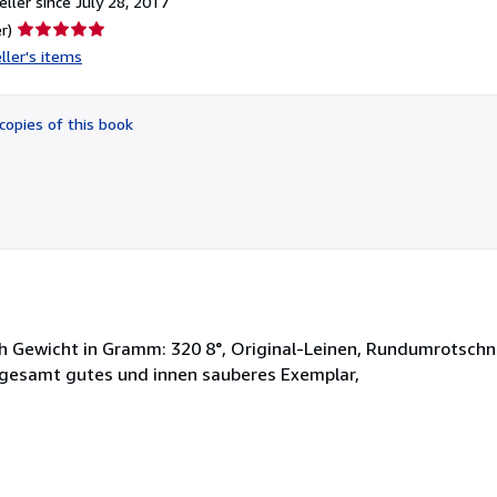
ller since July 28, 2017
Seller
r)
rating
ller's items
5
out
of
copies of this book
5
stars
h Gewicht in Gramm: 320 8°, Original-Leinen, Rundumrotschni
nsgesamt gutes und innen sauberes Exemplar,