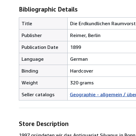
Bibliographic Details
Title
Die Erdkundlichen Raumvorste
Publisher
Reimer, Berlin
Publication Date
1899
Language
German
Binding
Hardcover
Weight
320 grams
Seller catalogs
Geographie - allgemein / übe
Store Description
1997 gründeten wir das Antiquariat Silvanus in Bon