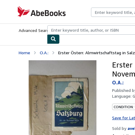
Skip to main content
AbeBooks.com
Advanced Search
Browse Collections
Rare Books
Art & Collecti
Home
O.A.:
Erster Österr. Almwirtschaftstag in Salzbu
Erster 
Novem
O.A.:
Published 
Language:
CONDITION:
Save for La
Sold by
ave