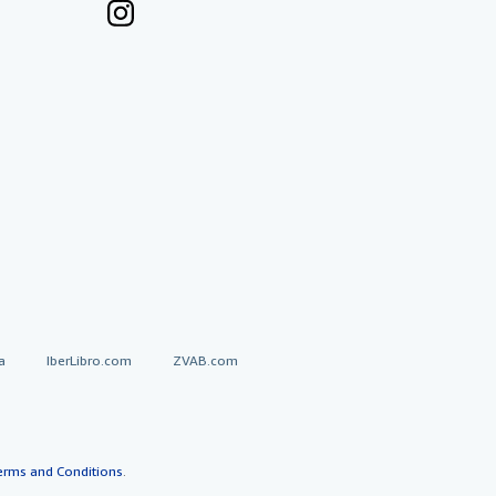
a
IberLibro.com
ZVAB.com
erms and Conditions
.