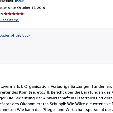
n Member:
BOEV
ller since October 17, 2019
Seller
r)
rating
ller's items
5
out
of
copies of this book
5
stars
esitzvermerk. I. Organisation: Vorläufige Satzungen für den e
itendes Komitee, etc./ II. Bericht über die Beratungen des
el: Die Bedeutung der Almwirtschaft in Österreich und der
eferat des Ökonomierates Schuppli: Wie Wäre die extensive 
Schneiter: Wie kann das Pflege- und Wirtschaftspersonal de