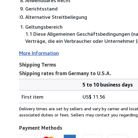
Anwendbares Recht
Gerichtsstand
Alternative Streitbeilegung
Geltungsbereich
1.1 Diese Allgemeinen Geschäftsbedingungen (nac
Verträge, die ein Verbraucher oder Unternehmer 
More Information
Shipping Terms
Shipping rates from Germany to U.S.A.
5 to 10 business days
Order
Shipping
quantity
First item
US$ 11.56
rates
from
Delivery times are set by sellers and vary by carrier and lo
Germany
associated duties or fees. Sellers may contact you regarding
to
U.S.A.
Payment Methods