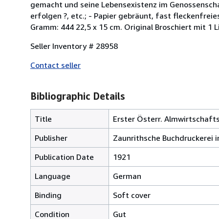
gemacht und seine Lebensexistenz im Genossenschaf
erfolgen ?, etc.; - Papier gebräunt, fast fleckenfr
Gramm: 444 22,5 x 15 cm. Original Broschiert mit 1 L
Seller Inventory # 28958
Contact seller
Bibliographic Details
Title
Erster Österr. Almwirtschafts
Publisher
Zaunrithsche Buchdruckerei i
Publication Date
1921
Language
German
Binding
Soft cover
Condition
Gut