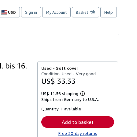
USD
Sign in
My Account
Basket
Help
Site
shopping
preferences
. bis 16.
Used -
Soft cover
Condition: Used - Very good
US$ 33.33
US$ 11.56 shipping
Learn
Ships from Germany to U.S.A.
more
about
Quantity:
1 available
shipping
rates
Add to basket
Free 30-day returns