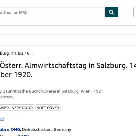
bles
Textbooks
Sellers
Start Selling
rg. 14. bis 16. ...
Österr. Almwirtschaftstag in Salzburg. 14
ber 1920.
by
Zaunrithsche Buchdruckerei in Salzburg. Wien., 1921
German
 USED - VERY GOOD
SOFT COVER
ter
libro OHG
,
Dinkelscherben, Germany