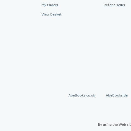
My Orders
Refer a seller
View Basket
AbeBooks.co.uk
AbeBooks.de
By using the Web si