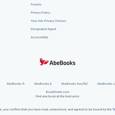
Forums
Privacy Policy
Your Ads Privacy Choices
Designated Agent
Accessibility
AbeBooks.fr
AbeBooks.it
AbeBooks Aus/NZ
AbeBooks.c
BookFinder.com
Find any book at the best price
te, you confirm that you have read, understood, and agreed to be bound by the
T