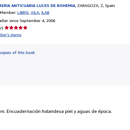
RERIA ANTICUARIA LUCES DE BOHEMIA
,
ZARAGOZA, Z, Spain
n Member:
LIBRIS
AILA
ILAB
ller since September 4, 2006
Seller
r)
rating
ller's items
5
out
of
copies of this book
5
stars
cm. Encuadernación holandesa piel y aguas de época.