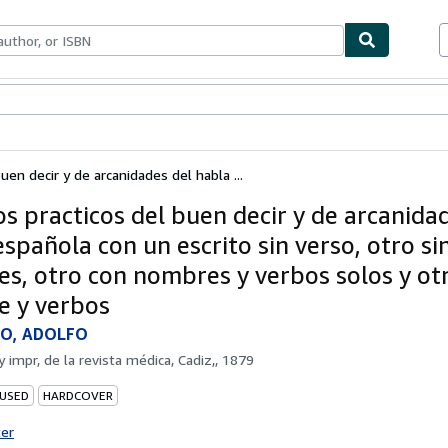
bles
Textbooks
Sellers
Start Selling
uen decir y de arcanidades del habla ...
os practicos del buen decir y de arcanida
spañola con un escrito sin verso, otro si
s, otro con nombres y verbos solos y otr
 y verbos
RO, ADOLFO
by
impr, de la revista médica, Cadiz,, 1879
 USED
HARDCOVER
ter