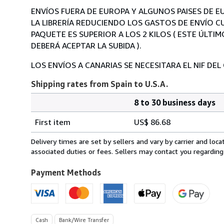
ENVÍOS FUERA DE EUROPA Y ALGUNOS PAISES DE 
LA LIBRERÍA REDUCIENDO LOS GASTOS DE ENVÍO CU
PAQUETE ES SUPERIOR A LOS 2 KILOS ( ESTE ÚLT
DEBERÁ ACEPTAR LA SUBIDA ).
LOS ENVÍOS A CANARIAS SE NECESITARA EL NIF DEL
Shipping rates from Spain to U.S.A.
8 to 30 business days
Order
Shipping
quantity
First item
US$ 86.68
rates
from
Delivery times are set by sellers and vary by carrier and lo
Spain
associated duties or fees. Sellers may contact you regarding
to
U.S.A.
Payment Methods
Cash
Bank/Wire Transfer