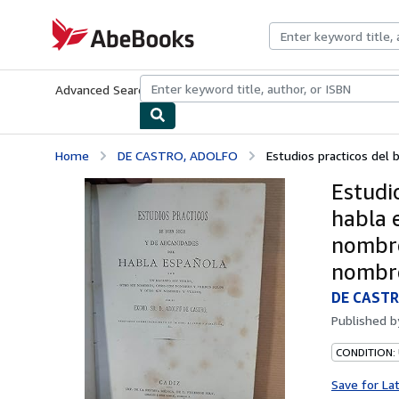
Skip to main content
AbeBooks.com
Advanced Search
Browse Collections
Rare Books
Art & Collecti
Home
DE CASTRO, ADOLFO
Estudios practicos del b
Estudi
habla e
nombre
nombre
DE CAST
Published 
CONDITION:
Save for La