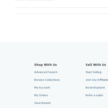
Shop With Us
Sell With Us
Advanced Search
Start Selling
Browse Collections
Join Our Affilia
My Account
Book Buyback
My Orders
Refer a seller
View Basket