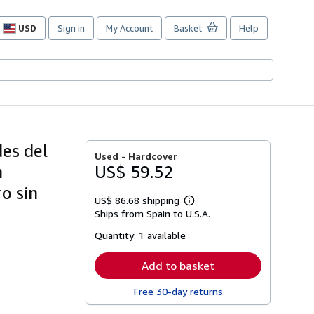
USD
Sign in
My Account
Basket
Help
Site
shopping
preferences
des del
Used -
Hardcover
n
US$ 59.52
o sin
US$ 86.68 shipping
Learn
Ships from Spain to U.S.A.
more
about
Quantity:
1 available
shipping
rates
Add to basket
Free 30-day returns