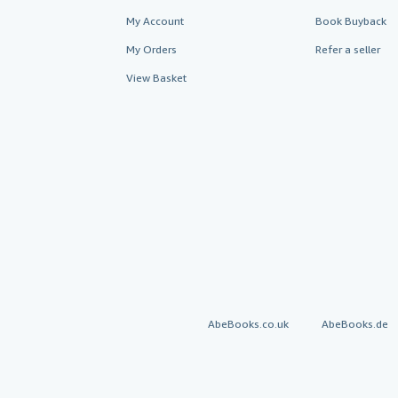
My Account
Book Buyback
My Orders
Refer a seller
View Basket
AbeBooks.co.uk
AbeBooks.de