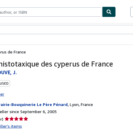
bles
Textbooks
Sellers
Start Selling
erus de France
histotaxique des cyperus de France
UVE, J.
 USED
ter
rairie-Bouquinerie Le Père Pénard
,
Lyon, France
ller since September 6, 2005
Seller
r)
rating
ller's items
5