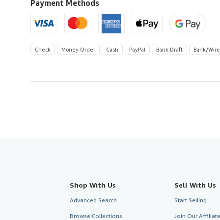
U.S.A.
Payment Methods
Check
Money Order
Cash
PayPal
Bank Draft
Bank/Wire
Shop With Us
Sell With Us
Advanced Search
Start Selling
Browse Collections
Join Our Affilia