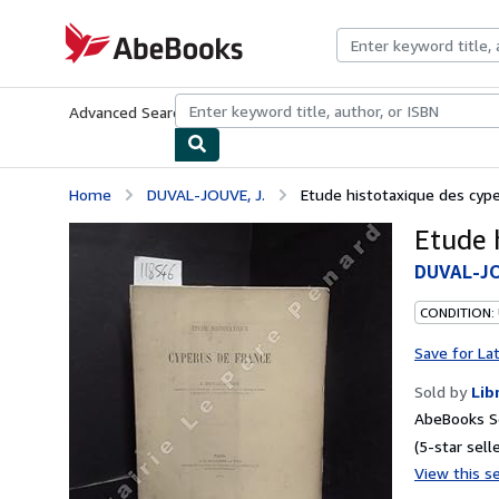
Skip to main content
AbeBooks.com
Advanced Search
Browse Collections
Rare Books
Art & Collecti
Home
DUVAL-JOUVE, J.
Etude histotaxique des cyp
Etude 
DUVAL-JO
CONDITION:
Save for La
Sold by
Lib
AbeBooks Se
(5-star selle
View this se