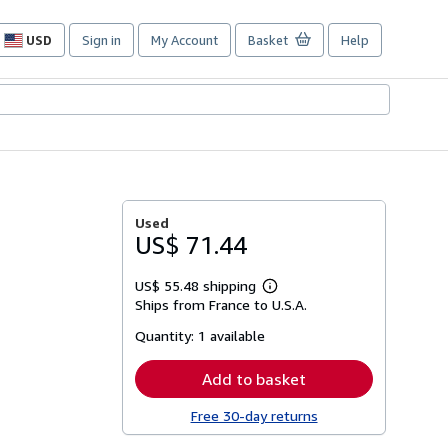
USD
Sign in
My Account
Basket
Help
Site
shopping
preferences
Used
US$ 71.44
US$ 55.48 shipping
Learn
Ships from France to U.S.A.
more
about
Quantity:
1 available
shipping
rates
Add to basket
Free 30-day returns