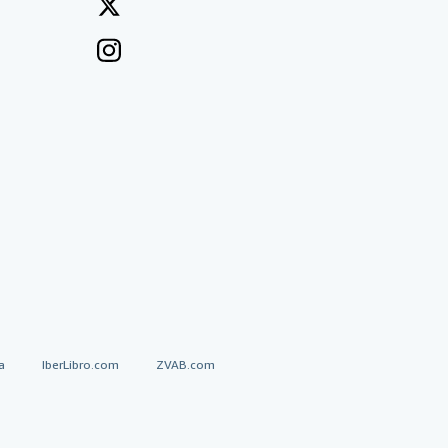
a
IberLibro.com
ZVAB.com