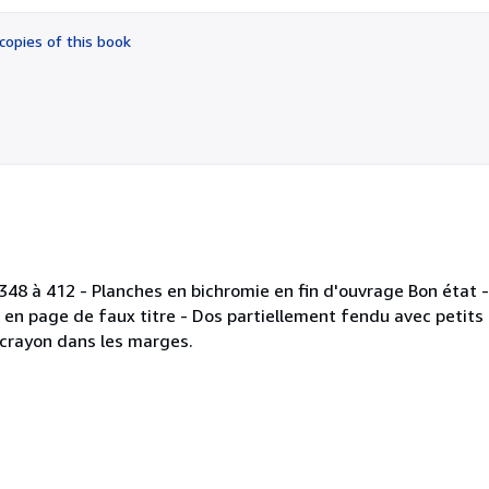
out
of
copies of this book
5
stars
- p. 348 à 412 - Planches en bichromie en fin d'ouvrage Bon état
" en page de faux titre - Dos partiellement fendu avec petit
 crayon dans les marges.