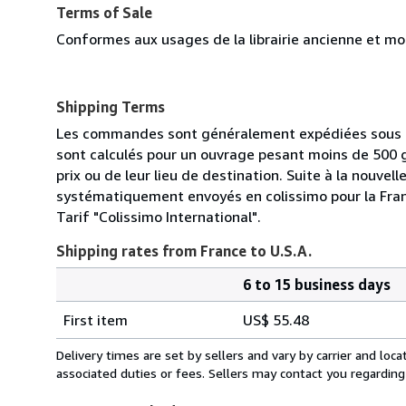
Terms of Sale
Conformes aux usages de la librairie ancienne et mod
Shipping Terms
Les commandes sont généralement expédiées sous de
sont calculés pour un ouvrage pesant moins de 500 
prix ou de leur lieu de destination. Suite à la nouvell
systématiquement envoyés en colissimo pour la France.
Tarif "Colissimo International".
Shipping rates from France to U.S.A.
6 to 15 business days
Order
Shipping
quantity
First item
US$ 55.48
rates
from
Delivery times are set by sellers and vary by carrier and lo
France
associated duties or fees. Sellers may contact you regarding
to