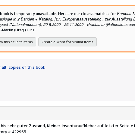
out
of
Europas M
 book is temporarily unavailable. Here are our closest matches for
5
äologie in 2 Bänden + Katalog. [27. Europaratsausstellung , zur Ausstellung
stars
pest (Nationalmuseum), 20.8.2000 - 26.11.2000 . Bratislava (Nationalmuseum)
-Martin (Hrsg.) Hinz:.
w this seller's items
Create a Want for similar items
 all
copies of this book
er bis sehr guter Zustand, Kleiner Inventuraufkleber auf letzter Seite e
ntory # 422963