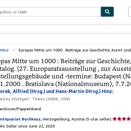
bles
Textbooks
Sellers
Start Selling
 Hinz:
Europas Mitte um 1000 : Beiträge zur Geschichte, Kunst und .
pas Mitte um 1000 : Beiträge zur Geschichte
talog. [27. Europaratsausstellung , zur Auss
tellungsgebäude und -termine: Budapest (N
1.2000 . Bratislava (Nationalmuseum), 7.7.2
orek, Alfried (Hrsg.) und Hans-Martin (Hrsg.) Hinz:
hed by
Stuttgart : Theiss (2000)., 2000
ardcover/Pappeinband
Seller
ntiquariat Buchkauz
,
Herzogenburg, Austria
(5-star seller)
rating
ks Seller since June 22, 2020
5