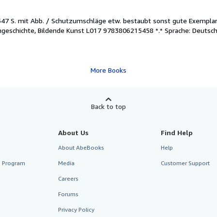
547 S. mit Abb. / Schutzumschläge etw. bestaubt sonst gute Exemplar
ühgeschichte, Bildende Kunst L017 9783806215458 *.* Sprache: Deutsc
More Books
Back to top
About Us
Find Help
About AbeBooks
Help
te Program
Media
Customer Support
Careers
Forums
Privacy Policy