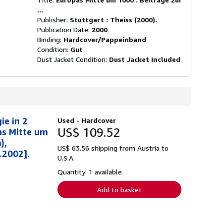
...
Publisher:
Stuttgart : Theiss (2000).
Publication Date:
2000
Binding:
Hardcover/Pappeinband
Condition:
Gut
Dust Jacket Condition:
Dust Jacket Included
ie in 2
Used - Hardcover
US$ 109.52
as Mitte um
),
US$ 63.56 shipping from Austria to
.2002].
U.S.A.
Quantity: 1 available
Add to basket