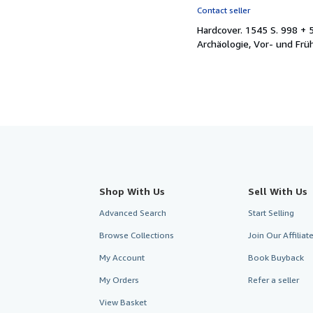
rating
Contact seller
5
Hardcover.
1545 S. 998 + 
out
Archäologie, Vor- und Fr
of
5
stars
Shop With Us
Sell With Us
Advanced Search
Start Selling
Browse Collections
Join Our Affilia
My Account
Book Buyback
My Orders
Refer a seller
View Basket