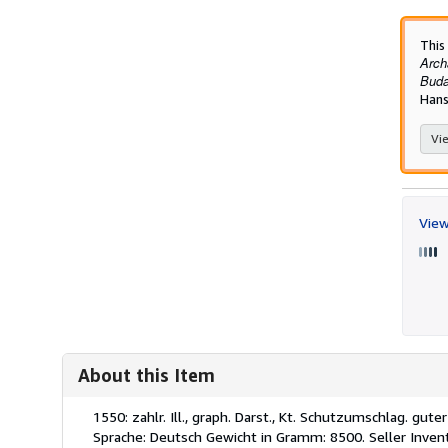
This
Arch
Buda
Hans
Vie
View
About this Item
Description:
1550: zahlr. Ill., graph. Darst., Kt. Schutzumschlag. gut
Sprache: Deutsch Gewicht in Gramm: 8500.
Seller Inve