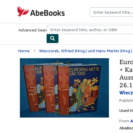
Skip to main content
AbeBooks.com
Advanced Search
Browse Collections
Rare Books
Art & Collecti
Home
Wieczorek, Alfried (Hrsg.) und Hans-Martin (Hrsg.)
Euro
+ Ka
Auss
26.1
Wiecz
Publis
Used
H
From
A
AbeBoo