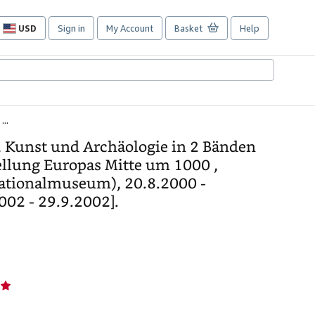
USD
Sign in
My Account
Basket
Help
Site
shopping
preferences
..
, Kunst und Archäologie in 2 Bänden
tellung Europas Mitte um 1000 ,
ationalmuseum), 20.8.2000 -
002 - 29.9.2002].