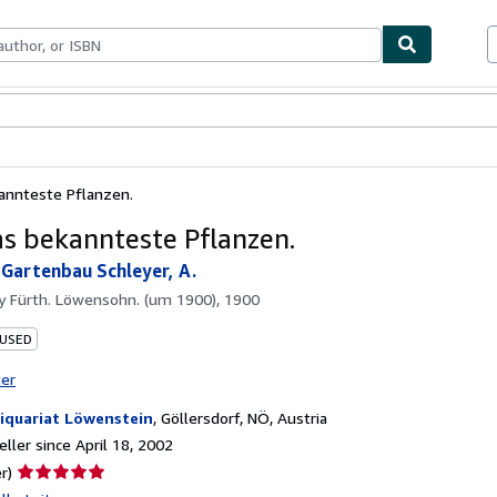
bles
Textbooks
Sellers
Start Selling
annteste Pflanzen.
s bekannteste Pflanzen.
 Gartenbau Schleyer, A.
by
Fürth. Löwensohn. (um 1900), 1900
 USED
ter
iquariat Löwenstein
,
Göllersdorf, NÖ, Austria
ller since April 18, 2002
Seller
r)
rating