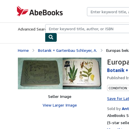
Skip to main content
AbeBooks.com
Advanced Search
Browse Collections
Rare Books
Art & Collecti
Home
Botanik + Gartenbau Schleyer, A.
Europas bek
Europa
Botanik +
Published 
CONDITION:
Seller Image
Save for La
View Larger Image
Sold by
Ant
AbeBooks Se
(5-star selle