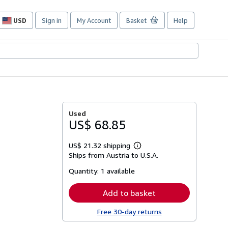
USD
Sign in
My Account
Basket
Help
Site
shopping
preferences
Used
US$ 68.85
US$ 21.32 shipping
Learn
Ships from Austria to U.S.A.
more
about
Quantity:
1 available
shipping
rates
Add to basket
Free 30-day returns