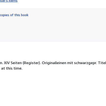
ller's items
5
out
of
copies of this book
5
stars
. XIV Seiten (Register). Originalleinen mit schwarzgepr. Titel
 at this time.