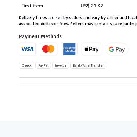
Shipping
quantity
First item
US$ 21.32
rates
from
Delivery times are set by sellers and vary by carrier and lo
Austria
associated duties or fees. Sellers may contact you regarding
to
U.S.A.
Payment Methods
Check
PayPal
Invoice
Bank/Wire Transfer