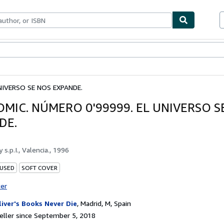
bles
Textbooks
Sellers
Start Selling
NIVERSO SE NOS EXPANDE.
OMIC. NÚMERO 0'99999. EL UNIVERSO S
DE.
by
s.p.I., Valencia., 1996
 USED
SOFT COVER
ter
liver's Books Never Die
,
Madrid, M, Spain
ller since September 5, 2018