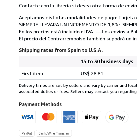
Contacte con la librería si desea otra forma de envío
Aceptamos distintas modalidades de pago: Tarjeta 
SIEMPRE LLEVARA UN INCREMENTO DE 1,80e. SIEMPRE
En los precios está incluido el IVA. ---Los envíos a 
El precio del Contrarrembolso también supodrá un in
Shipping rates from Spain to U.S.A.
15 to 30 business days
Order
Shipping
quantity
First item
US$ 28.81
rates
from
Delivery times are set by sellers and vary by carrier and lo
Spain
associated duties or fees. Sellers may contact you regarding
to
U.S.A.
Payment Methods
PayPal
Bank/Wire Transfer