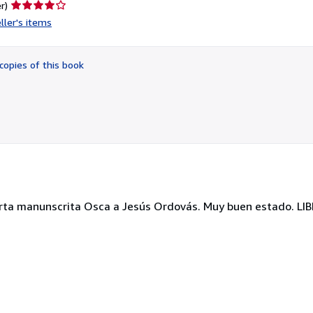
Seller
r)
rating
ller's items
4
out
of
copies of this book
5
stars
. Carta manunscrita Osca a Jesús Ordovás. Muy buen estado. 