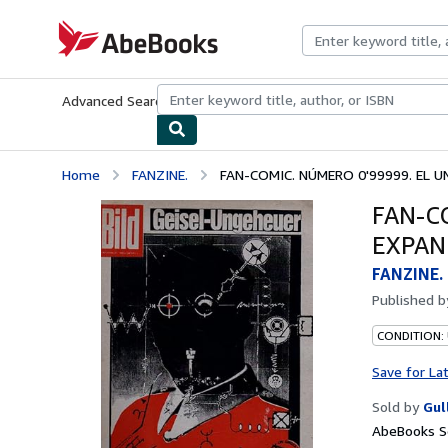
Skip to main content
AbeBooks.com
Advanced Search
Browse Collections
Rare Books
Art & Collecti
Home
FANZINE.
FAN-COMIC. NÚMERO 0'99999. EL U
FAN-C
EXPAN
FANZINE.
Published 
CONDITION:
Save for La
Sold by
Gul
AbeBooks Se