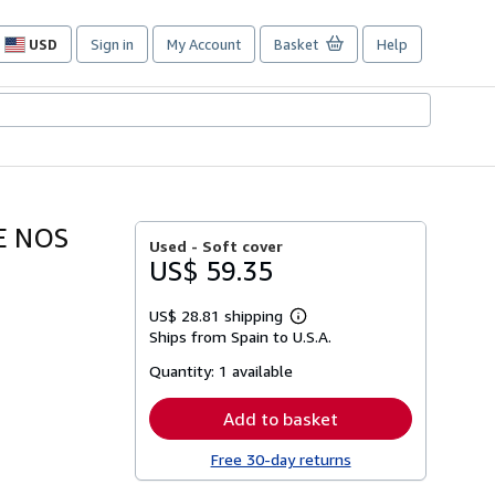
USD
Sign in
My Account
Basket
Help
Site
shopping
preferences
E NOS
Used -
Soft cover
US$ 59.35
US$ 28.81 shipping
Learn
Ships from Spain to U.S.A.
more
about
Quantity:
1 available
shipping
rates
Add to basket
Free 30-day returns