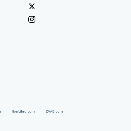
a
IberLibro.com
ZVAB.com