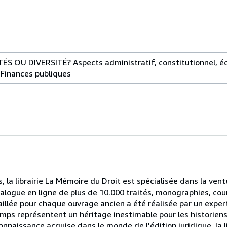
S OU DIVERSITÉ? Aspects administratif, constitutionnel, éc
l. Finances publiques
, la librairie La Mémoire du Droit est spécialisée dans la ven
alogue en ligne de plus de 10.000 traités, monographies, cou
illée pour chaque ouvrage ancien a été réalisée par un expert
mps représentent un héritage inestimable pour les historiens,
connaissance acquise dans le monde de l'édition juridique, la l