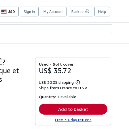
USD
Sign in
My Account
Basket
Help
Site
shopping
preferences
É?
Used -
Soft cover
que et
US$ 35.72
s
US$ 30.05 shipping
Learn
Ships from France to U.S.A.
more
about
Quantity:
1 available
shipping
rates
Add to basket
Free 30-day returns