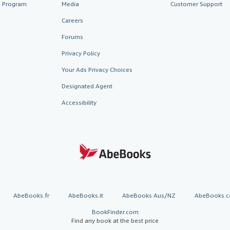
te Program
Media
Customer Support
Careers
Forums
Privacy Policy
Your Ads Privacy Choices
Designated Agent
Accessibility
AbeBooks.fr
AbeBooks.it
AbeBooks Aus/NZ
AbeBooks.c
BookFinder.com
Find any book at the best price