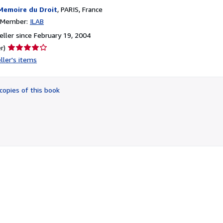
Memoire du Droit
,
PARIS, France
n Member:
ILAB
ller since February 19, 2004
Seller
r)
rating
ller's items
4
out
of
copies of this book
5
stars