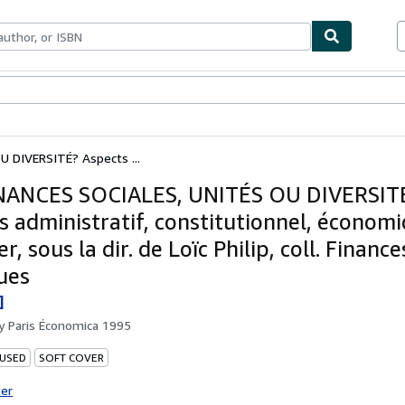
bles
Textbooks
Sellers
Start Selling
 DIVERSITÉ? Aspects ...
NANCES SOCIALES, UNITÉS OU DIVERSIT
s administratif, constitutionnel, économi
er, sous la dir. de Loïc Philip, coll. Finance
ues
]
by
Paris Économica 1995
 USED
SOFT COVER
ter