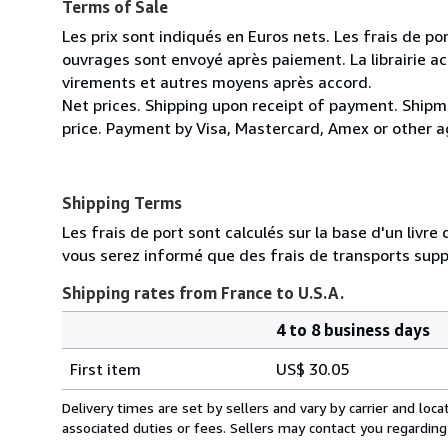
Terms of Sale
Les prix sont indiqués en Euros nets. Les frais de por
ouvrages sont envoyé après paiement. La librairie ac
virements et autres moyens après accord.
Net prices. Shipping upon receipt of payment. Shipm
price. Payment by Visa, Mastercard, Amex or other 
Shipping Terms
Les frais de port sont calculés sur la base d'un livr
vous serez informé que des frais de transports sup
Shipping rates from France to U.S.A.
4 to 8 business days
Order
Shipping
quantity
First item
US$ 30.05
rates
from
Delivery times are set by sellers and vary by carrier and lo
France
associated duties or fees. Sellers may contact you regarding
to