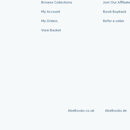
Browse Collections
Join Our Affilia
My Account
Book Buyback
My Orders
Refer a seller
View Basket
AbeBooks.co.uk
AbeBooks.de