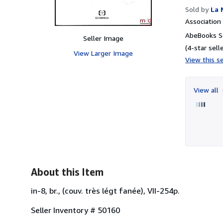
Sold by
La 
Associatio
AbeBooks Se
Seller Image
(4-star selle
View Larger Image
View this se
View all
About this Item
in-8, br., (couv. très légt fanée), VII-254p.
Seller Inventory # 50160