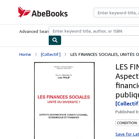
Skip to main content
AbeBooks.com
Advanced Search
Browse Collections
Rare Books
Art & Collecti
Home
[Collectif]
LES FINANCES SOCIALES, UNITÉS OU
LES FI
Aspect
financi
publiq
[Collectif
Published 
CONDITION:
Save for La