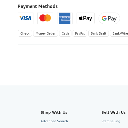
U.S.A.
Payment Methods
Check
Money Order
Cash
PayPal
Bank Draft
Bank/Wire
Shop With Us
Sell With Us
Advanced Search
Start Selling