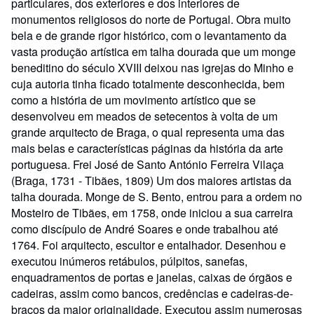
particulares, dos exteriores e dos interiores de
monumentos religiosos do norte de Portugal. Obra muito
bela e de grande rigor histórico, com o levantamento da
vasta produção artística em talha dourada que um monge
beneditino do século XVIII deixou nas igrejas do Minho e
cuja autoria tinha ficado totalmente desconhecida, bem
como a história de um movimento artístico que se
desenvolveu em meados de setecentos à volta de um
grande arquitecto de Braga, o qual representa uma das
mais belas e características páginas da história da arte
portuguesa. Frei José de Santo António Ferreira Vilaça
(Braga, 1731 - Tibães, 1809) Um dos maiores artistas da
talha dourada. Monge de S. Bento, entrou para a ordem no
Mosteiro de Tibães, em 1758, onde iniciou a sua carreira
como discípulo de André Soares e onde trabalhou até
1764. Foi arquitecto, escultor e entalhador. Desenhou e
executou inúmeros retábulos, púlpitos, sanefas,
enquadramentos de portas e janelas, caixas de órgãos e
cadeiras, assim como bancos, credências e cadeiras-de-
braços da maior originalidade. Executou assim numerosas