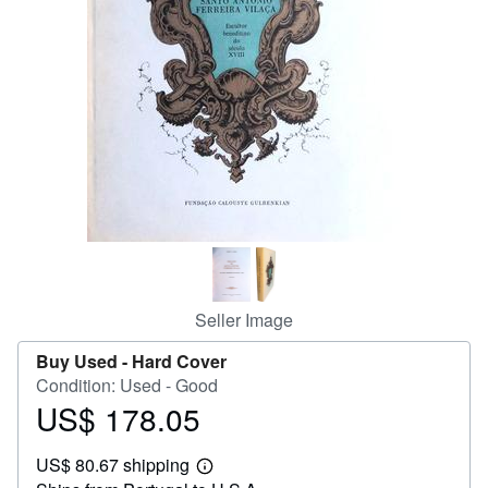
Help
CLOSE
Seller Image
Buy Used -
Hard Cover
Condition: Used - Good
US$ 178.05
Price
US$
US$ 80.67 shipping
178.05
Learn