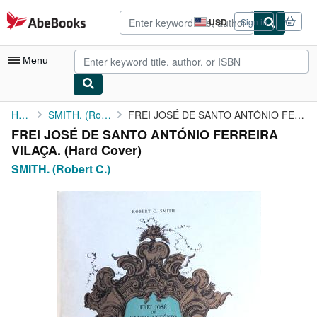
Skip to main content
AbeBooks.com
USD
Sign in
Site
shopping
preferences
Menu
My Account
Home
SMITH. (Robert C.)
FREI JOSÉ DE SANTO ANTÓNIO FERREIRA VILAÇA.
FREI JOSÉ DE SANTO ANTÓNIO FERREIRA
My Purchases
VILAÇA. (Hard Cover)
Advanced Search
SMITH. (Robert C.)
Browse Collections
Rare Books
Art & Collectibles
Textbooks
Sellers
Start Selling