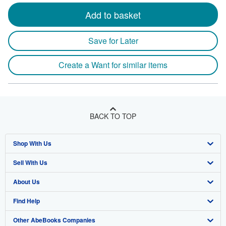
Add to basket
Save for Later
Create a Want for similar items
BACK TO TOP
Shop With Us
Sell With Us
Advanced Search
About Us
Browse Collections
Start Selling
Find Help
My Account
Join Our Affiliate Program
About AbeBooks
Other AbeBooks Companies
My Orders
Book Buyback
Media
Help