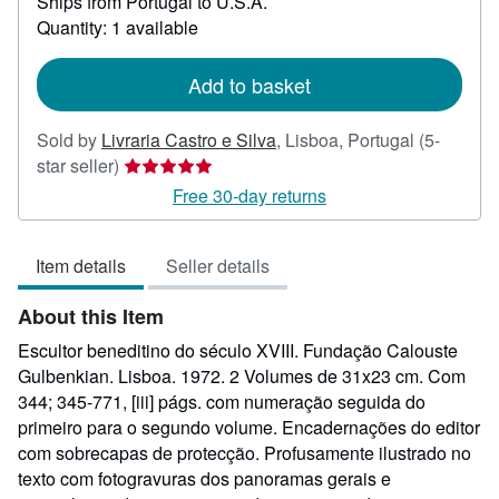
Ships from Portugal to U.S.A.
more
about
Quantity: 1 available
shipping
rates
Add to basket
Sold by
Livraria Castro e Silva
,
Lisboa, Portugal
(5-
Seller
star seller)
rating
Free 30-day returns
5
out
Item details
Seller details
of
5
About this Item
stars
Escultor beneditino do século XVIII. Fundação Calouste
Gulbenkian. Lisboa. 1972. 2 Volumes de 31x23 cm. Com
344; 345-771, [iii] págs. com numeração seguida do
primeiro para o segundo volume. Encadernações do editor
com sobrecapas de protecção. Profusamente ilustrado no
texto com fotogravuras dos panoramas gerais e