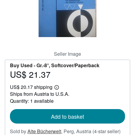
Help
CLOSE
Seller Image
Buy Used -
Gr.-8°, Softcover/Paperback
US$ 21.37
Price
US$
US$ 20.17 shipping
21.37
Learn
Ships from Austria to U.S.A.
more
about
Quantity: 1 available
shipping
rates
Add to basket
Seller
Sold by
Alte Bücherwelt
,
Perg, Austria
(4-star seller)