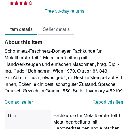
rating
4
Free 30-day returns
out
of
Item details
Seller details
5
stars
About this Item
Schönmetz-Frischherz-Domeyer, Fachkunde für
Metallberufe Teil 1 Metallbearbeitung mit
Handwerkzeugen und einfachen Maschinen, hrsg. Dipl.-
Ing. Rudolf Bohmannn, Wien 1970, Okrt,gr. 8°, 343
Sm.Abb. u. Illustr., etwas gebr., m. Besitzerstempel auf VD
innen, Ecken leicht best. sonst guter Zustand. Sprache:
Deutsch Gewicht in Gramm: 550.
Seller Inventory # 52109
Contact seller
Report this item
Title
Fachkunde für Metallberufe Teil 1
Metallbearbeitung mit
Handwerkzeugen und einfachen