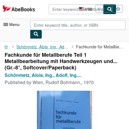
Skip to main content
AbeBooks.com
USD
Sign in
Site
shopping
preferences
Menu
My Account
Home
Schönmetz, Alois, Ing., Adolf, Ing. Frischherz und Rudolf, Ing....
Fachkunde für Metallberufe Teil 1 Metallbearbeitung mit ...
Fachkunde für Metallberufe Teil 1
My Purchases
Metallbearbeitung mit Handwerkzeugen und...
Advanced Search
(Gr.-8°, Softcover/Paperback)
Schönmetz, Alois, Ing., Adolf, Ing....
Browse Collections
Published by
Wien, Rudolf Bohmann,, 1970
Rare Books
Art & Collectibles
Textbooks
Sellers
Start Selling