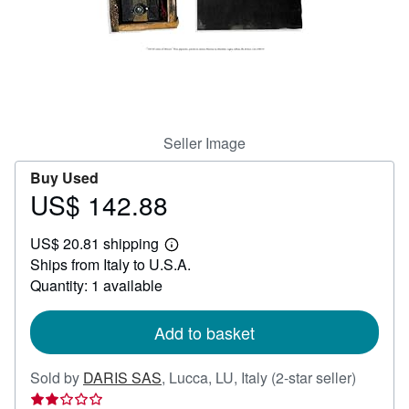
Help
CLOSE
Seller Image
Buy Used
US$ 142.88
Price
US$
US$ 20.81 shipping
142.88
Learn
Ships from Italy to U.S.A.
more
about
Quantity: 1 available
shipping
rates
Add to basket
Seller
Sold by
DARIS SAS
,
Lucca, LU, Italy
(2-star seller)
rating