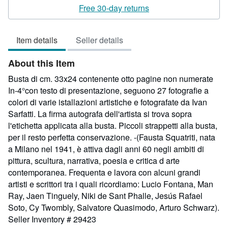
2
Free 30-day returns
out
of
Item details
Seller details
5
stars
About this Item
Busta di cm. 33x24 contenente otto pagine non numerate
In-4°con testo di presentazione, seguono 27 fotografie a
colori di varie istallazioni artistiche e fotografate da Ivan
Sarfatti. La firma autografa dell'artista si trova sopra
l'etichetta applicata alla busta. Piccoli strappetti alla busta,
per il resto perfetta conservazione. -(Fausta Squatriti, nata
a Milano nel 1941, è attiva dagli anni 60 negli ambiti di
pittura, scultura, narrativa, poesia e critica d arte
contemporanea. Frequenta e lavora con alcuni grandi
artisti e scrittori tra i quali ricordiamo: Lucio Fontana, Man
Ray, Jaen Tinguely, Niki de Sant Phalle, Jesús Rafael
Soto, Cy Twombly, Salvatore Quasimodo, Arturo Schwarz).
Seller Inventory # 29423