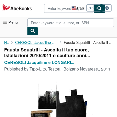
Skip to main content
AbeBooks.com
USD
Sign in
Site
shopping
preferences
Menu
My Account
Home
CERESOLI Jacquiline e LONGARI Elisabetta (testi di).
Fausta Squatriti - Ascolta il tuo cuore, Istallazioni 2010/2011 ...
Fausta Squatriti - Ascolta il tuo cuore,
My Purchases
Istallazioni 2010/2011 e sculture anni...
Advanced Search
CERESOLI Jacquiline e LONGARI...
Published by
Tipo-Lito. Testori., Bolzano Novarese., 2011
Browse Collections
Rare Books
Art & Collectibles
Textbooks
Sellers
Start Selling