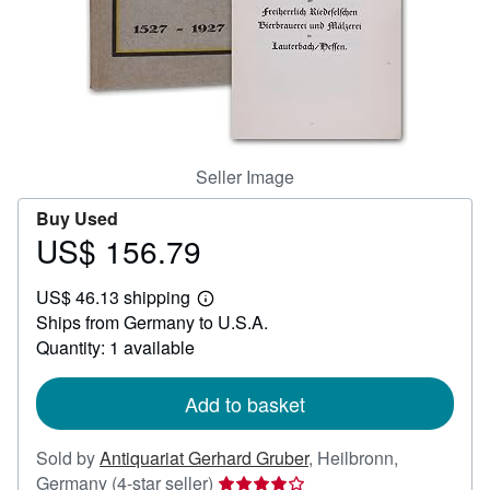
Help
CLOSE
Seller Image
Buy Used
US$ 156.79
Price
US$
US$ 46.13 shipping
156.79
Learn
Ships from Germany to U.S.A.
more
about
Quantity: 1 available
shipping
rates
Add to basket
Sold by
Antiquariat Gerhard Gruber
,
Heilbronn,
Seller
Germany
(4-star seller)