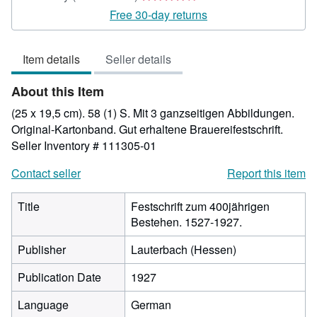
rating
Free 30-day returns
4
out
Item details
Seller details
of
5
About this Item
stars
(25 x 19,5 cm). 58 (1) S. Mit 3 ganzseitigen Abbildungen.
Original-Kartonband. Gut erhaltene Brauereifestschrift.
Seller Inventory # 111305-01
Contact seller
Report this item
Title
Festschrift zum 400jährigen
Bestehen. 1527-1927.
Publisher
Lauterbach (Hessen)
Publication Date
1927
Language
German