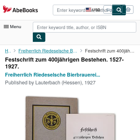
Skip to main content
AbeBooks.com
USD
Sign in
Site
shopping
preferences
Menu
My Account
Home
Freiherrlich Riedeselsche Bierbrauerei und Mälzerei (Hrsg.)
Festschrift zum 400jährigen Bestehen. 1527-1927.
Festschrift zum 400jährigen Bestehen. 1527-
My Purchases
1927.
Advanced Search
Freiherrlich Riedeselsche Bierbrauerei...
Published by
Lauterbach (Hessen), 1927
Browse Collections
Rare Books
Art & Collectibles
Textbooks
Sellers
Start Selling