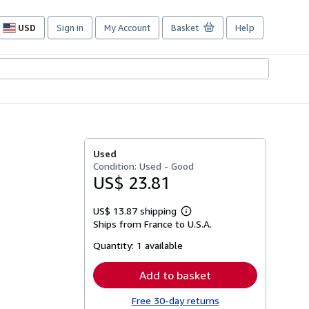
USD
Sign in
My Account
Basket
Help
Site
shopping
preferences
Used
Condition: Used - Good
US$ 23.81
US$ 13.87 shipping
Learn
Ships from France to U.S.A.
more
about
Quantity:
1 available
shipping
rates
Add to basket
Free 30-day returns