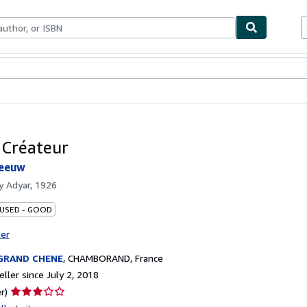
bles
Textbooks
Sellers
Start Selling
 Créateur
Leeuw
by
Adyar, 1926
 USED - GOOD
ter
 GRAND CHENE
,
CHAMBORAND, France
ller since July 2, 2018
Seller
r)
rating