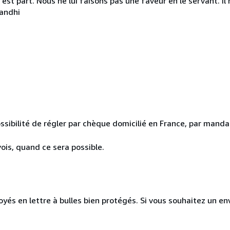
 en est part. Nous ne lui faisons pas une faveur en le servant. I
Gandhi
ssibilité de régler par chèque domicilié en France, par mandat
ois, quand ce sera possible.
és en lettre à bulles bien protégés. Si vous souhaitez un envoi