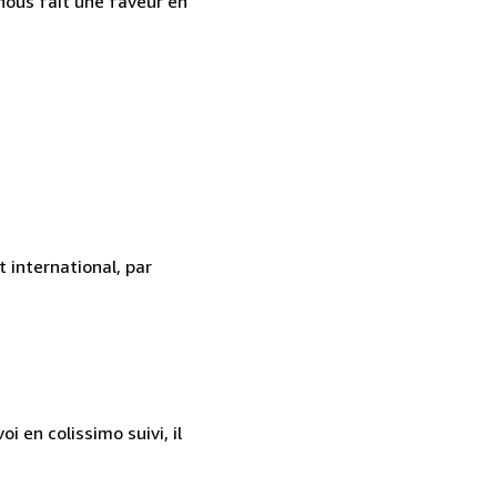
l nous fait une faveur en
 international, par
 en colissimo suivi, il