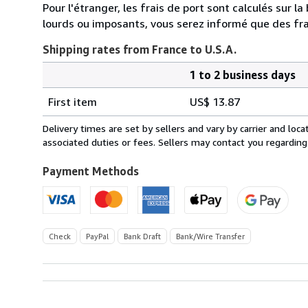
Pour l'étranger, les frais de port sont calculés sur l
lourds ou imposants, vous serez informé que des fra
Shipping rates from France to U.S.A.
1 to 2 business days
Order
Shipping
quantity
First item
US$ 13.87
rates
from
Delivery times are set by sellers and vary by carrier and lo
France
associated duties or fees. Sellers may contact you regarding
to
U.S.A.
Payment Methods
Check
PayPal
Bank Draft
Bank/Wire Transfer