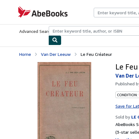
Skip to main content
AbeBooks.com
Advanced Search
Browse Collections
Rare Books
Art & Collecti
Home
Van Der Leeuw
Le Feu Créateur
Le Feu
Van Der 
Published 
CONDITION:
Save for La
Sold by
LE
AbeBooks Se
(3-star selle