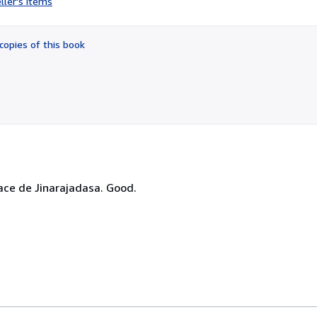
ller's items
3
out
of
copies of this book
5
stars
ace de Jinarajadasa. Good.