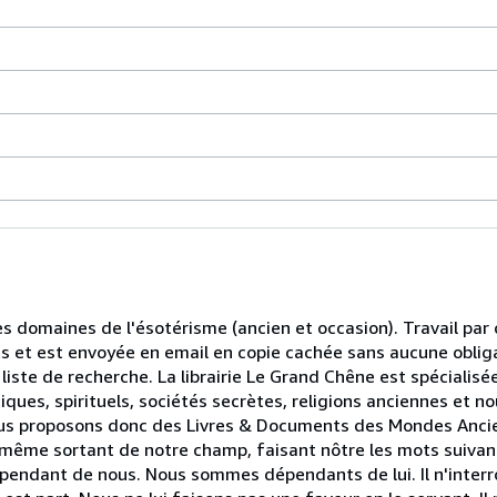
les domaines de l'ésotérisme (ancien et occasion). Travail pa
ts et est envoyée en email en copie cachée sans aucune oblig
liste de recherche. La librairie Le Grand Chêne est spécialisé
ques, spirituels, sociétés secrètes, religions anciennes et n
.Nous proposons donc des Livres & Documents des Mondes Anci
même sortant de notre champ, faisant nôtre les mots suivants
 dépendant de nous. Nous sommes dépendants de lui. Il n'interro