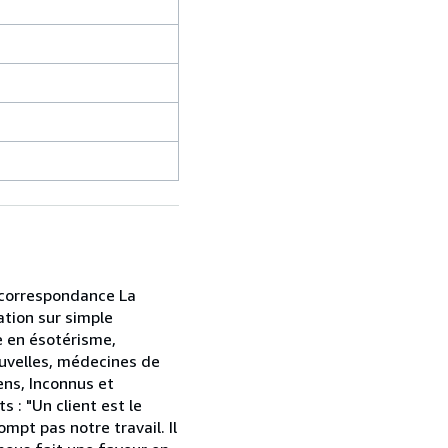
r correspondance La
ation sur simple
e en ésotérisme,
ouvelles, médecines de
ens, Inconnus et
 : "Un client est le
mpt pas notre travail. Il