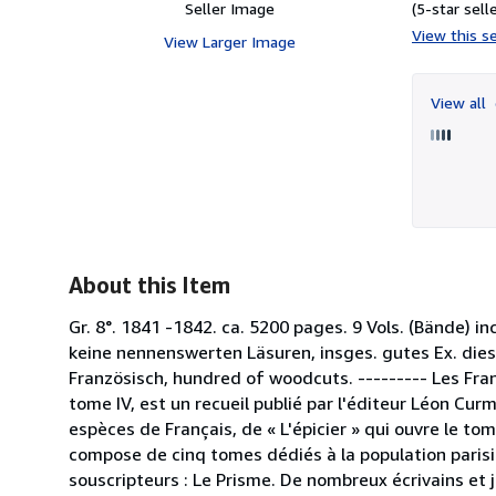
Seller Image
(5-star selle
View this se
View Larger Image
View all
About this Item
Gr. 8°. 1841 -1842. ca. 5200 pages. 9 Vols. (Bände) i
keine nennenswerten Läsuren, insges. gutes Ex. die
Französisch, hundred of woodcuts. --------- Les Fra
tome IV, est un recueil publié par l'éditeur Léon Cur
espèces de Français, de « L'épicier » qui ouvre le tome
compose de cinq tomes dédiés à la population parisie
souscripteurs : Le Prisme. De nombreux écrivains et j