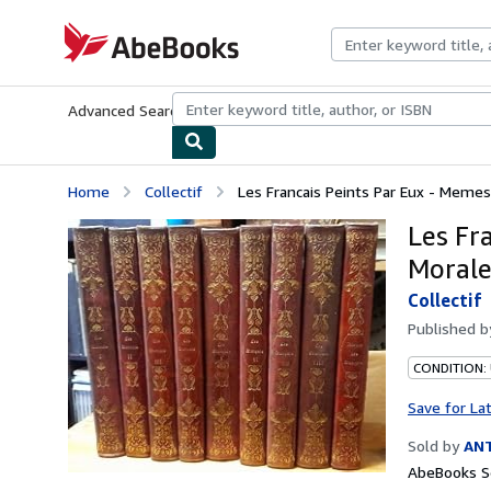
Skip to main content
AbeBooks.com
Advanced Search
Browse Collections
Rare Books
Art & Collecti
Home
Collectif
Les Francais Peints Par Eux - Memes,
Les Fr
Morale
Collectif
Published 
CONDITION:
Save for La
Sold by
ANT
AbeBooks Se