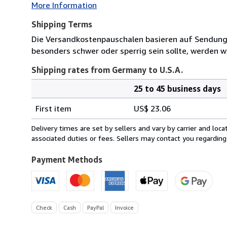
More Information
Shipping Terms
Die Versandkostenpauschalen basieren auf Sendungen
besonders schwer oder sperrig sein sollte, werden wi
Shipping rates from Germany to U.S.A.
25 to 45 business days
Order
Shipping
quantity
First item
US$ 23.06
rates
from
Delivery times are set by sellers and vary by carrier and lo
Germany
associated duties or fees. Sellers may contact you regarding
to
U.S.A.
Payment Methods
Check
Cash
PayPal
Invoice