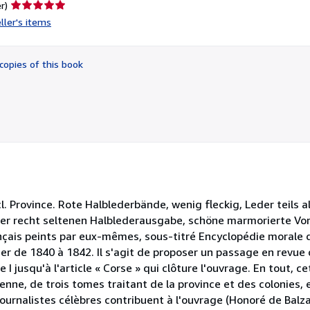
Seller
r)
rating
ller's items
5
out
of
copies of this book
5
stars
ncl. Province. Rote Halblederbände, wenig fleckig, Leder teils 
ser recht seltenen Halblederausgabe, schöne marmorierte Vor
nçais peints par eux-mêmes, sous-titré Encyclopédie morale du
mer de 1840 à 1842. Il s'agit de proposer un passage en revue 
 I jusqu'à l'article « Corse » qui clôture l'ouvrage. En tout, 
nne, de trois tomes traitant de la province et des colonies, 
ournalistes célèbres contribuent à l'ouvrage (Honoré de Balza