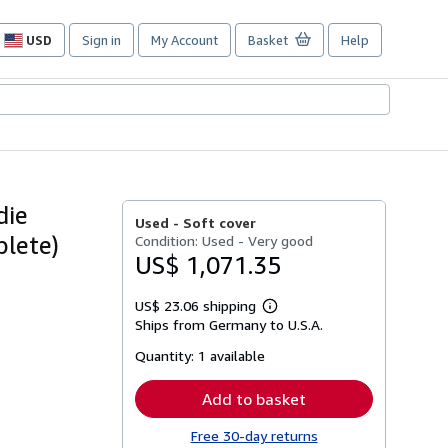
USD
Sign in
My Account
Basket
Help
Site
shopping
preferences
die
Used -
Soft cover
plete)
Condition: Used - Very good
US$ 1,071.35
US$ 23.06 shipping
Learn
Ships from Germany to U.S.A.
more
about
Quantity:
1 available
shipping
rates
Add to basket
Free 30-day returns