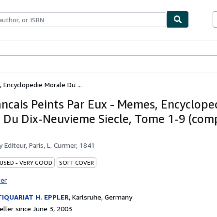
bles
Textbooks
Sellers
Start Selling
 Encyclopedie Morale Du ...
ancais Peints Par Eux - Memes, Encyclope
 Du Dix-Neuvieme Siecle, Tome 1-9 (com
by
Editeur, Paris, L. Curmer, 1841
 USED - VERY GOOD
SOFT COVER
ter
IQUARIAT H. EPPLER
,
Karlsruhe, Germany
ller since June 3, 2003