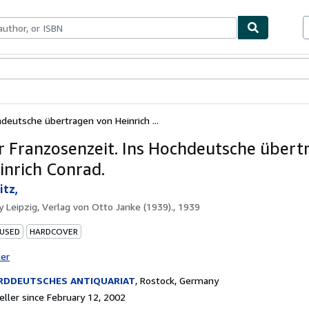
bles
Textbooks
Sellers
Start Selling
deutsche übertragen von Heinrich ...
r Franzosenzeit. Ins Hochdeutsche übert
inrich Conrad.
itz,
by
Leipzig, Verlag von Otto Janke (1939)., 1939
 USED
HARDCOVER
ter
RDDEUTSCHES ANTIQUARIAT
,
Rostock, Germany
ller since February 12, 2002