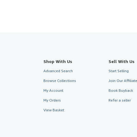
Shop With Us
Sell With Us
Advanced Search
Start Selling
Browse Collections
Join Our Affilia
My Account
Book Buyback
My Orders
Refer a seller
View Basket