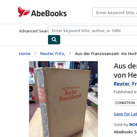
Skip to main content
AbeBooks.com
Advanced Search
Browse Collections
Rare Books
Art & Collecti
Home
Reuter, Fritz,
Aus der Franzosenzeit. Ins Hoch
Aus de
von He
Reuter, Fr
Published 
CONDITION:
Save for La
Sold by
NO
AbeBooks Se