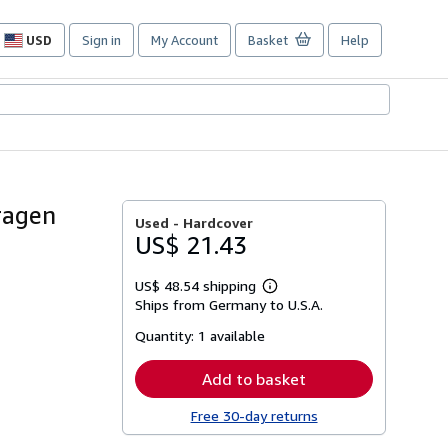
USD
Sign in
My Account
Basket
Help
Site
shopping
preferences
ragen
Used -
Hardcover
US$ 21.43
US$ 48.54 shipping
Learn
Ships from Germany to U.S.A.
more
about
Quantity:
1 available
shipping
rates
Add to basket
Free 30-day returns