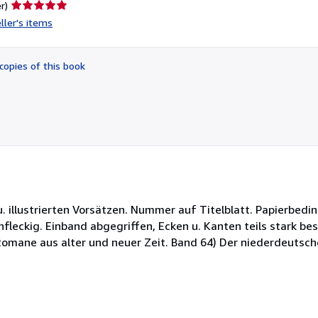
Seller
r)
rating
ller's items
5
out
of
copies of this book
5
stars
u. illustrierten Vorsätzen. Nummer auf Titelblatt. Papierbedi
nfleckig. Einband abgegriffen, Ecken u. Kanten teils stark be
Romane aus alter und neuer Zeit. Band 64) Der niederdeutsche