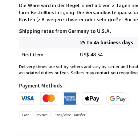
Die Ware wird in der Regel innerhalb von 2 Tagen na
Ihrer Bestellbestätigung. Die Versandkostenpauscha
Kosten (z.B. wegen schwerer oder sehr großer Büche
Shipping rates from Germany to U.S.A.
25 to 45 business days
Order
Shipping
quantity
First item
US$ 48.54
rates
from
Delivery times are set by sellers and vary by carrier and lo
Germany
associated duties or fees. Sellers may contact you regarding
to
U.S.A.
Payment Methods
Cash
Invoice
Bank/Wire Transfer