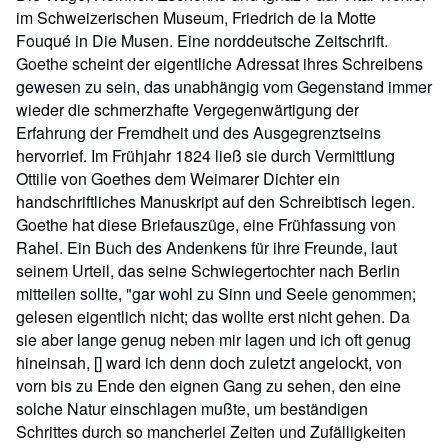
im Schweizerischen Museum, Friedrich de la Motte
Fouqué in Die Musen. Eine norddeutsche Zeitschrift.
Goethe scheint der eigentliche Adressat ihres Schreibens
gewesen zu sein, das unabhängig vom Gegenstand immer
wieder die schmerzhafte Vergegenwärtigung der
Erfahrung der Fremdheit und des Ausgegrenztseins
hervorrief. Im Frühjahr 1824 ließ sie durch Vermittlung
Ottilie von Goethes dem Weimarer Dichter ein
handschriftliches Manuskript auf den Schreibtisch legen.
Goethe hat diese Briefauszüge, eine Frühfassung von
Rahel. Ein Buch des Andenkens für ihre Freunde, laut
seinem Urteil, das seine Schwiegertochter nach Berlin
mitteilen sollte, "gar wohl zu Sinn und Seele genommen;
gelesen eigentlich nicht; das wollte erst nicht gehen. Da
sie aber lange genug neben mir lagen und ich oft genug
hineinsah, [] ward ich denn doch zuletzt angelockt, von
vorn bis zu Ende den eignen Gang zu sehen, den eine
solche Natur einschlagen mußte, um beständigen
Schrittes durch so mancherlei Zeiten und Zufälligkeiten