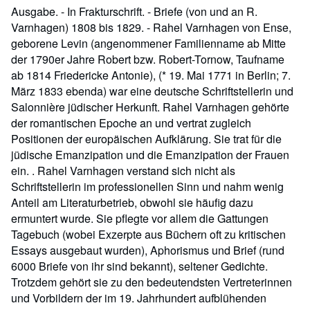
Ausgabe. - In Frakturschrift. - Briefe (von und an R.
Varnhagen) 1808 bis 1829. - Rahel Varnhagen von Ense,
geborene Levin (angenommener Familienname ab Mitte
der 1790er Jahre Robert bzw. Robert-Tornow, Taufname
ab 1814 Friedericke Antonie), (* 19. Mai 1771 in Berlin; 7.
März 1833 ebenda) war eine deutsche Schriftstellerin und
Salonnière jüdischer Herkunft. Rahel Varnhagen gehörte
der romantischen Epoche an und vertrat zugleich
Positionen der europäischen Aufklärung. Sie trat für die
jüdische Emanzipation und die Emanzipation der Frauen
ein. . Rahel Varnhagen verstand sich nicht als
Schriftstellerin im professionellen Sinn und nahm wenig
Anteil am Literaturbetrieb, obwohl sie häufig dazu
ermuntert wurde. Sie pflegte vor allem die Gattungen
Tagebuch (wobei Exzerpte aus Büchern oft zu kritischen
Essays ausgebaut wurden), Aphorismus und Brief (rund
6000 Briefe von ihr sind bekannt), seltener Gedichte.
Trotzdem gehört sie zu den bedeutendsten Vertreterinnen
und Vorbildern der im 19. Jahrhundert aufblühenden