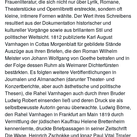
Frauenliteratur, die sich nicht nur über Lyrik, Romane,
Theaterstücke und Opernlibretti erstreckte, sondern oft
kleine, intimere Formen wählte. Der Wert ihres Schreibens
resultiert aus der Dokumentation historischer und
kultureller Vorgänge sowie aus brillantem Stil und
politischer Weitsicht. 1812 publizierte Karl August
Varnhagen in Cottas Morgenblatt für gebildete Stände
Auszüge aus ihren Briefen, die den Roman Wilhelm
Meister von Johann Wolfgang von Goethe betrafen und in
der Folge dessen Ruhm als Weimarer Dichterfürsten
bestärkten. Es folgten weitere Veröffentlichungen in
Journalen und Almanachen (darunter Theater- und
Konzertberichte, aber auch ästhetische und politische
Thesen), die Rahel Varnhagen auch durch ihren Bruder
Ludwig Robert einsenden ließ und deren Druck sie als
selbstbewusste Autorin genau überwachte. Ludwig Börne,
den Rahel Varnhagen in Frankfurt am Main 1819 durch
Vermittlung der jüdischen Kauffrau Helene Brettenheim
kennenlernte, druckte Briefpassagen in seiner Zeitschrift
Die Wage, Heinrich Zschokke und Ignaz Paul Vital Troxler