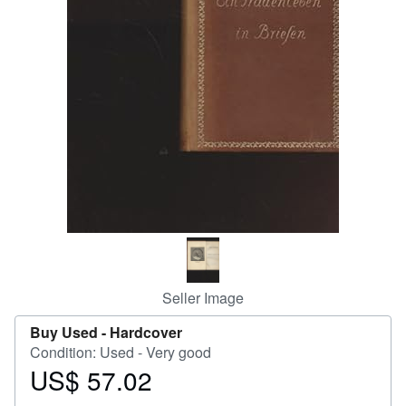
Help
CLOSE
Seller Image
Buy Used -
Hardcover
Condition: Used - Very good
US$ 57.02
Price
US$