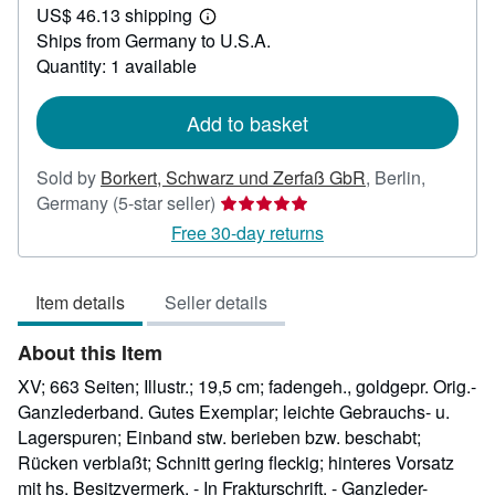
US$ 46.13 shipping
57.02
Learn
Ships from Germany to U.S.A.
more
about
Quantity: 1 available
shipping
rates
Add to basket
Sold by
Borkert, Schwarz und Zerfaß GbR
,
Berlin,
Seller
Germany
(5-star seller)
rating
Free 30-day returns
5
out
Item details
Seller details
of
5
About this Item
stars
XV; 663 Seiten; Illustr.; 19,5 cm; fadengeh., goldgepr. Orig.-
Ganzlederband. Gutes Exemplar; leichte Gebrauchs- u.
Lagerspuren; Einband stw. berieben bzw. beschabt;
Rücken verblaßt; Schnitt gering fleckig; hinteres Vorsatz
mit hs. Besitzvermerk. - In Frakturschrift. - Ganzleder-