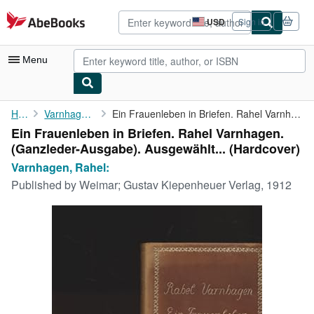
Skip to main content
AbeBooks.com
USD
Sign in
Site
shopping
preferences
Menu
My Account
Home
Varnhagen, Rahel:
Ein Frauenleben in Briefen. Rahel Varnhagen. (Ganzleder-Ausgabe)...
Ein Frauenleben in Briefen. Rahel Varnhagen.
My Purchases
(Ganzleder-Ausgabe). Ausgewählt... (Hardcover)
Advanced Search
Varnhagen, Rahel:
Published by
Weimar; Gustav Kiepenheuer Verlag, 1912
Browse Collections
Rare Books
Art & Collectibles
Textbooks
Sellers
Start Selling