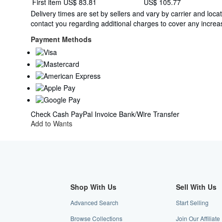
First item
US$ 83.81
US$ 105.77
quantity
rates
Delivery times are set by sellers and vary by carrier and lo
from
contact you regarding additional charges to cover any increas
Switzerland
to
Payment Methods
U.S.A.
Check
Cash
PayPal
Invoice
Bank/Wire Transfer
Add to Wants
Shop With Us
Sell With Us
Advanced Search
Start Selling
Browse Collections
Join Our Affiliat