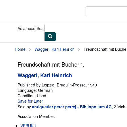
Skip to main content
AbeBooks.com
Advanced Search
Browse Collections
Rare Books
Art & Collect
Home
Waggerl, Karl Heinrich
Freundschaft mit Büche
Freundschaft mit Büchern.
Waggerl, Karl Heinrich
Published by
Leipzig, Drugulin-Presse, 1940
Language:
German
Condition: Used
Save for Later
Sold by
antiquariat peter petrej - Bibliopolium AG
,
Zürich,
Association Member:
VEBUKU