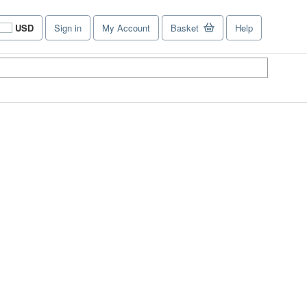
USD
Sign in
My Account
Basket
Help
Site
shopping
preferences