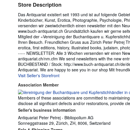
Store Description
Das Antiquariat existiert seit 1993 und ist auf folgende Gebiet
Kinderbücher, Kunst, Erotica, Photographie, Psychologie, Ph
versenden wir zweiwöchentlich einen newsletter mit den Neu
www.buch-antiquariat.ch Grundsätzlich kaufen wir gerne sel
Mitglied der «Vereinigung der Buchantiquare u. Kupferstichh
Ihren Besuch. Freundlichen Gruss aus Zürich Peter Petrej The 
erotica, first editions, history, illustrated books, judaism, photo
----- NEWSLETTER: Alle 3 Wochen versenden wir einen News
antiquariat.ch/nm.cfm We send newsletters with the new entra
BUCHBESTAND / Stock: http://www.buch-antiquariat.ch/de/d
Antiquariat. We are happy to see you in our shop Mit freundlich
Visit Seller's Storefront
Association Member
Members of these associations are committed to maintaining th
disclose all significant defects and/or restorations, provide
Seller's business information
Antiquariat Peter Petrej - Bibliopolium AG
Sonneggstrasse 29, Zürich, ZH, 8006, Switzerland
Sale & Shipping Terms