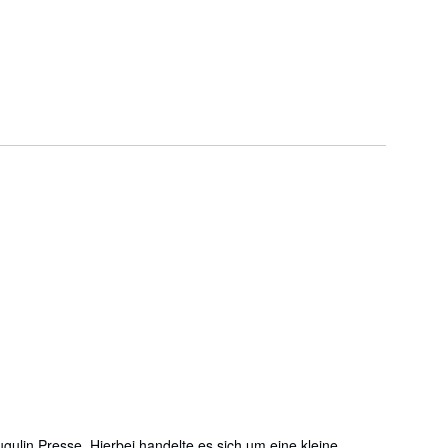
ugulin Presse. Hierbei handelte es sich um eine kleine