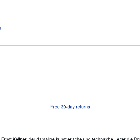
Free 30-day returns
e Ernst Kellner, der damalige künstlerische und technische Leiter die Dr