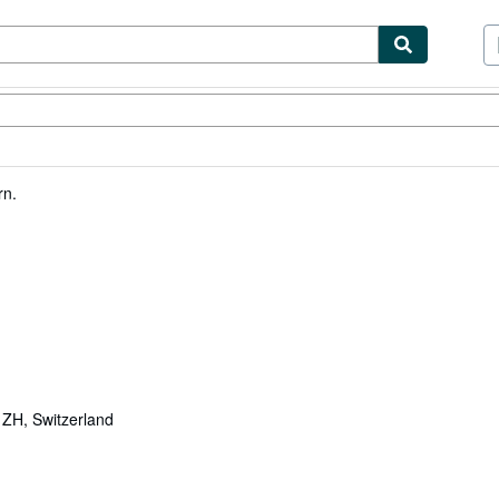
ibles
Textbooks
Sellers
Start Selling
rn.
 ZH, Switzerland