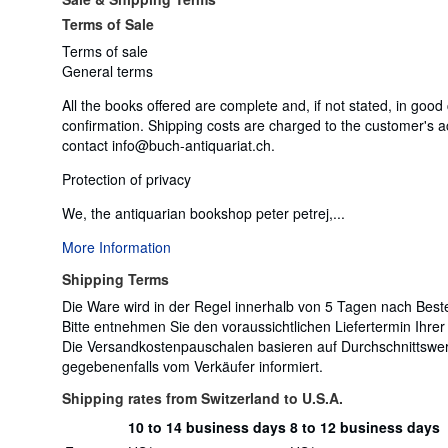
Terms of Sale
Terms of sale
General terms
All the books offered are complete and, if not stated, in good
confirmation. Shipping costs are charged to the customer's 
contact info@buch-antiquariat.ch.
Protection of privacy
We, the antiquarian bookshop peter petrej,...
More Information
Shipping Terms
Die Ware wird in der Regel innerhalb von 5 Tagen nach Beste
Bitte entnehmen Sie den voraussichtlichen Liefertermin Ihrer
Die Versandkostenpauschalen basieren auf Durchschnittswe
gegebenenfalls vom Verkäufer informiert.
Shipping rates from Switzerland to U.S.A.
10 to 14 business days
8 to 12 business days
Order
Shipping