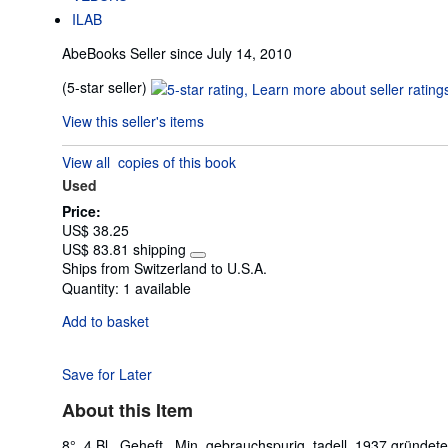
ILAB
AbeBooks Seller since July 14, 2010
Seller
(5-star seller)
rating
View this seller's items
5
out
View all
copies of this book
of
Used
5
stars
Price:
US$ 38.25
US$ 83.81 shipping
Learn
Ships from Switzerland to U.S.A.
more
Quantity:
1 available
about
shipping
Add to basket
rates
Save for Later
About this Item
8°, 4 Bl., Geheft., Min. gebrauchspurig, tadell. 1937 gründet