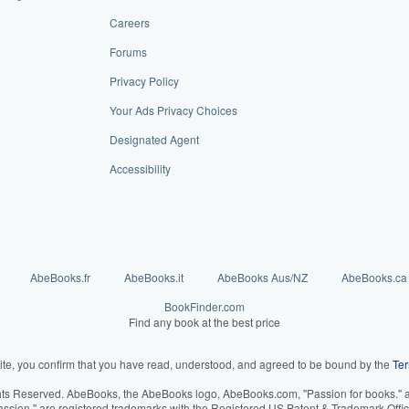
Careers
Forums
Privacy Policy
Your Ads Privacy Choices
Designated Agent
Accessibility
AbeBooks.fr
AbeBooks.it
AbeBooks Aus/NZ
AbeBooks.ca
BookFinder.com
Find any book at the best price
ite, you confirm that you have read, understood, and agreed to be bound by the
Ter
hts Reserved. AbeBooks, the AbeBooks logo, AbeBooks.com, "Passion for books." an
assion." are registered trademarks with the Registered US Patent & Trademark Offic