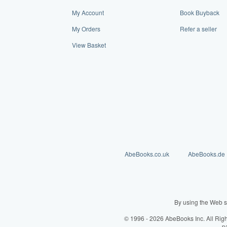
My Account
Book Buyback
My Orders
Refer a seller
View Basket
AbeBooks.co.uk
AbeBooks.de
By using the Web s
© 1996 - 2026 AbeBooks Inc. All Rig
p