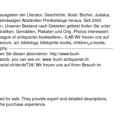
tausgaben der Literatur, Geschichte, Illustr. Bücher, Judaica,
egelmässigen Abständen Printkataloge heraus. Seit 2003
. Unseren Bestand nach Gebieten gelistet finden Sie unter:
afiken, Gemälden, Plakaten und Orig.-Photos interessiert.
eague of antiquarian booksellers», ILAB Wir freuen uns auf
ure, art, bibliology, bibliophile books, children¿s books,
--------------------------------------------------------------------
n Sie diesen abonnieren: http://www.buch-
 stock, you can see on: www. buch-antiquariat.ch
iat.ch/de/deT28/ Wir freuen uns auf Ihren Besuch im
ed for sale. They provide expert and detailed descriptions,
g the purchase experience.