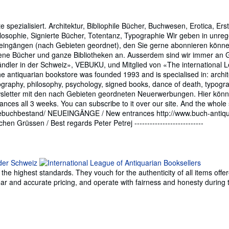
e spezialisiert. Architektur, Bibliophile Bücher, Buchwesen, Erotica, Ers
ilosophie, Signierte Bücher, Totentanz, Typographie Wir geben in unr
eingängen (nach Gebieten geordnet), den Sie gerne abonnieren können
tene Bücher und ganze Bibliotheken an. Ausserdem sind wir immer an Gr
ändler in der Schweiz», VEBUKU, und Mitglied von «The international L
antiquarian bookstore was founded 1993 and is specialised in: architect
graphy, philosophy, psychology, signed books, dance of death, typography. ---
letter mit den nach Gebieten geordneten Neuerwerbungen. Hier könne
nces all 3 weeks. You can subscribe to it over our site. And the whole
ebuchbestand/ NEUEINGÄNGE / New entrances http://www.buch-antiquar
en Grüssen / Best regards Peter Petrej ---------------------------
e highest standards. They vouch for the authenticity of all items offer
 clear and accurate pricing, and operate with fairness and honesty durin