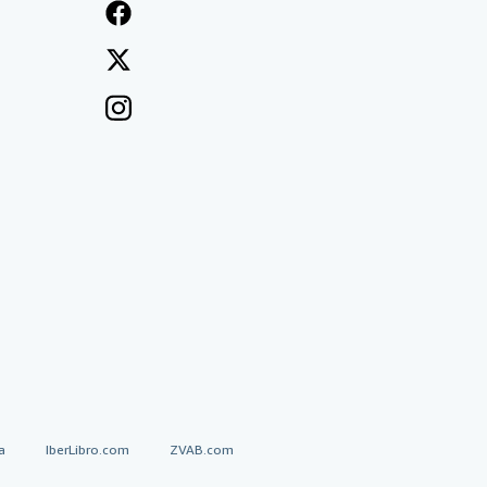
a
IberLibro.com
ZVAB.com