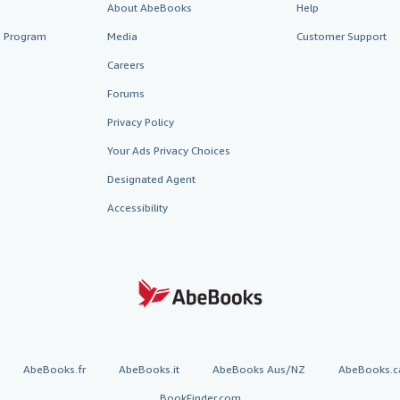
About AbeBooks
Help
te Program
Media
Customer Support
Careers
Forums
Privacy Policy
Your Ads Privacy Choices
Designated Agent
Accessibility
AbeBooks.fr
AbeBooks.it
AbeBooks Aus/NZ
AbeBooks.c
BookFinder.com