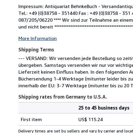
Impressum: Antiquariat BehnkeBuch - Versandantiqua
Tel.: +49 (0)38758 - 351440 Fax : +49 (0)38758 - 
087/205/06220 **** Wir sind zur Teilnahme an einem 
und nicht bereit *****************************************
More Information
Shipping Terms
--- VERSAND: Wir versenden jede Bestellung so zeit
übergeben. Samstags versenden wir nur vor wichtigen
Lieferzeit keinen Einfluss haben. In den folgenden 
Büchersendung 1-4 Werktage (mitunter leider bis zu 
innerhalb der EU: 3-7 Werktage (mitunter bis zu 20 
Shipping rates from Germany to U.S.A.
25 to 45 business days
Order
Shipping
quantity
First item
US$ 115.24
rates
from
Delivery times are set by sellers and vary by carrier and lo