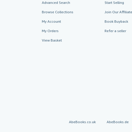
Advanced Search
Start Selling
Browse Collections
Join Our Affilia
My Account
Book Buyback
My Orders
Refer a seller
View Basket
AbeBooks.co.uk
AbeBooks.de