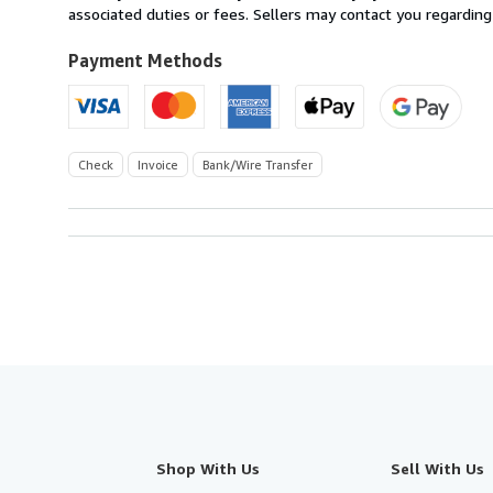
Germany
associated duties or fees. Sellers may contact you regarding
to
U.S.A.
Payment Methods
Check
Invoice
Bank/Wire Transfer
Shop With Us
Sell With Us