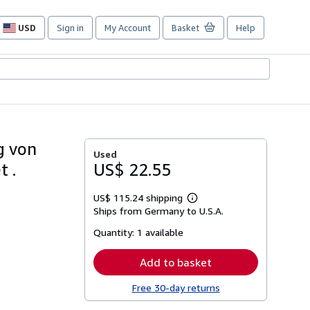
USD
Sign in
My Account
Basket
Help
Site
shopping
preferences
g von
Used
t .
US$ 22.55
US$ 115.24 shipping
Learn
Ships from Germany to U.S.A.
more
about
Quantity:
1 available
shipping
rates
Add to basket
Free 30-day returns