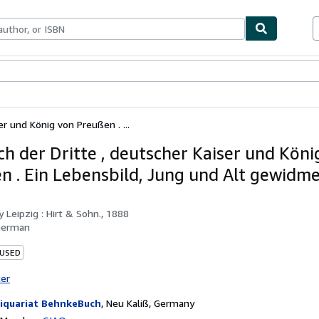
bles
Textbooks
Sellers
Start Selling
er und König von Preußen . ...
ich der Dritte , deutscher Kaiser und Köni
n . Ein Lebensbild, Jung und Alt gewidme
by
Leipzig : Hirt & Sohn., 1888
German
 USED
ter
iquariat BehnkeBuch
,
Neu Kaliß, Germany