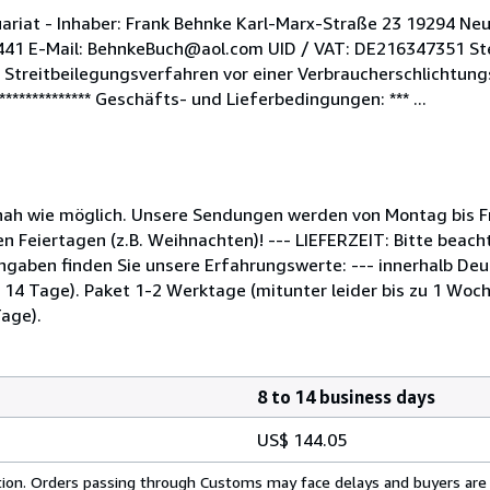
riat - Inhaber: Frank Behnke Karl-Marx-Straße 23 19294 Neu 
351 441 E-Mail: BehnkeBuch@aol.com UID / VAT: DE216347351 
Streitbeilegungsverfahren vor einer Verbraucherschlichtungss
***************** Geschäfts- und Lieferbedingungen: *** ...
nah wie möglich. Unsere Sendungen werden von Montag bis Fr
 Feiertagen (z.B. Weihnachten)! --- LIEFERZEIT: Bitte beacht
Angaben finden Sie unsere Erfahrungswerte: --- innerhalb Deu
14 Tage). Paket 1-2 Werktage (mitunter leider bis zu 1 Woch
Tage).
8 to 14 business days
US$ 144.05
cation. Orders passing through Customs may face delays and buyers are