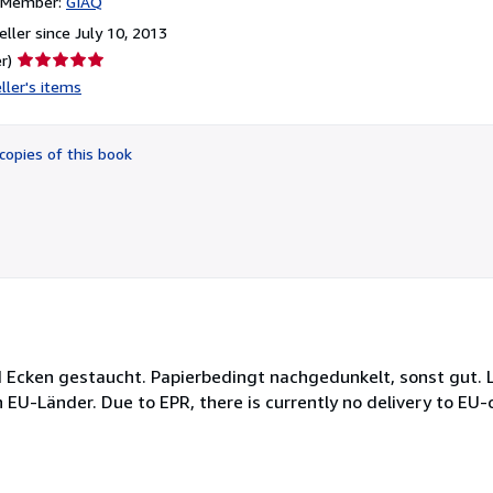
n Member:
GIAQ
ller since July 10, 2013
Seller
r)
rating
ller's items
5
out
of
copies of this book
5
stars
d Ecken gestaucht. Papierbedingt nachgedunkelt, sonst gut. 
EU-Länder. Due to EPR, there is currently no delivery to EU-