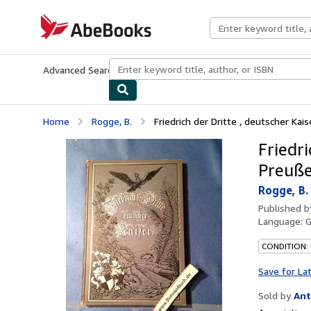
Skip to main content
AbeBooks.com
Advanced Search
Browse Collections
Rare Books
Art & Collecti
Home
Rogge, B.
Friedrich der Dritte , deutscher Kais
Friedr
Preuße
Rogge, B.
Published 
Language:
CONDITION:
Save for La
Sold by
Ant