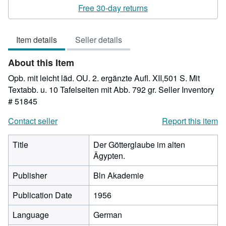
rating
Free 30-day returns
3
out
Item details
Seller details
of
5
About this Item
stars
Opb. mit leicht läd. OU. 2. ergänzte Aufl. XII,501 S. Mit
Textabb. u. 10 Tafelseiten mit Abb. 792 gr.
Seller Inventory
# 51845
Contact seller
Report this item
Title
Der Götterglaube im alten
Ägypten.
Publisher
Bln Akademie
Publication Date
1956
Language
German