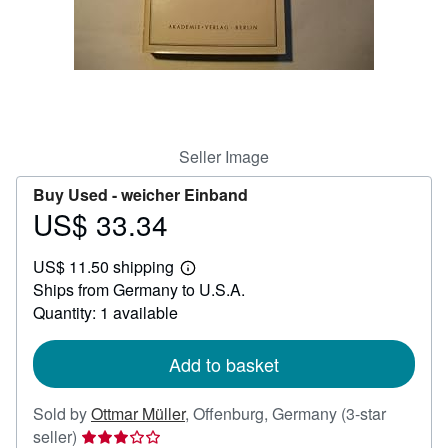
Help
CLOSE
Seller Image
Buy Used -
weicher Einband
US$ 33.34
Price
US$
US$ 11.50 shipping
33.34
Learn
Ships from Germany to U.S.A.
more
about
Quantity: 1 available
shipping
rates
Add to basket
Sold by
Ottmar Müller
,
Offenburg, Germany
(3-star
Seller
seller)