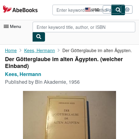
Skip to main content
AbeBooks.com
USD
Sign in
Site
shopping
preferences
Menu
My Account
Home
Kees, Hermann
Der Götterglaube im alten Ägypten.
Der Götterglaube im alten Ägypten. (weicher
My Purchases
Einband)
Advanced Search
Kees, Hermann
Published by
Bln Akademie, 1956
Browse Collections
Rare Books
Art & Collectibles
Textbooks
Sellers
Start Selling