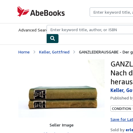
Skip to main content
AbeBooks.com
Advanced Search
Browse Collections
Rare Books
Art & Collecti
Home
Keller, Gottfried
GANZLEDERAUSGABE - Der grü
GANZLE
Nach d
heraus
Keller, Go
Published 
CONDITION:
Save for La
Seller Image
Sold by
erl