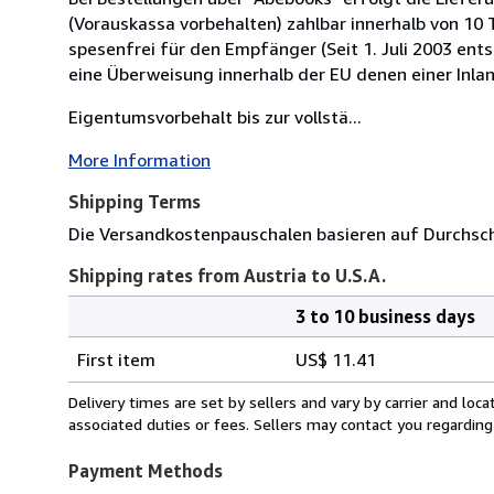
(Vorauskassa vorbehalten) zahlbar innerhalb von 10
spesenfrei für den Empfänger (Seit 1. Juli 2003 ent
eine Überweisung innerhalb der EU denen einer Inla
Eigentumsvorbehalt bis zur vollstä...
More Information
Shipping Terms
Die Versandkostenpauschalen basieren auf Durchsch
Shipping rates from Austria to U.S.A.
3 to 10 business days
Order
Shipping
quantity
First item
US$ 11.41
rates
from
Delivery times are set by sellers and vary by carrier and lo
Austria
associated duties or fees. Sellers may contact you regarding
to
U.S.A.
Payment Methods