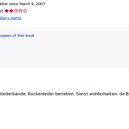
ller since March 8, 2007
Seller
r)
rating
ller's items
2
out
of
copies of this book
5
stars
Ganzlederbände. Rückenleder berieben. Sonst wohlerhalten. de 