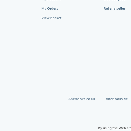
My Orders
Refer a seller
View Basket
AbeBooks.co.uk
AbeBooks.de
By using the Web si