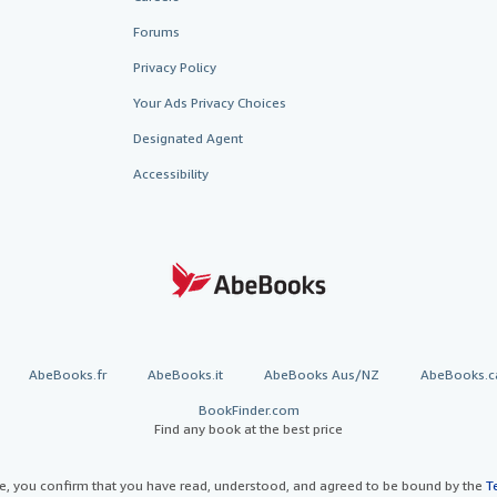
Forums
Privacy Policy
Your Ads Privacy Choices
Designated Agent
Accessibility
AbeBooks.fr
AbeBooks.it
AbeBooks Aus/NZ
AbeBooks.c
BookFinder.com
Find any book at the best price
te, you confirm that you have read, understood, and agreed to be bound by the
T