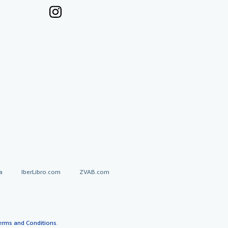
a
IberLibro.com
ZVAB.com
erms and Conditions
.