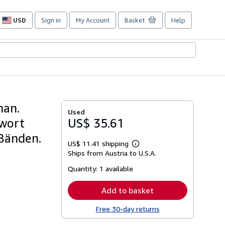
USD
Sign in
My Account
Basket
Help
Site
shopping
preferences
man.
Used
hwort
US$ 35.61
 Bänden.
US$ 11.41 shipping
Learn
Ships from Austria to U.S.A.
more
about
Quantity:
1 available
shipping
rates
Add to basket
Free 30-day returns