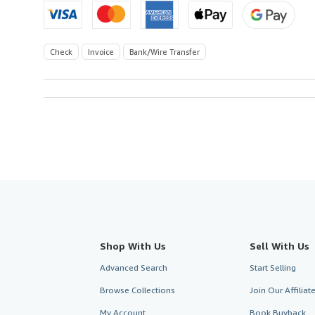
Check
Invoice
Bank/Wire Transfer
Shop With Us
Sell With Us
Advanced Search
Start Selling
Browse Collections
Join Our Affilia
My Account
Book Buyback