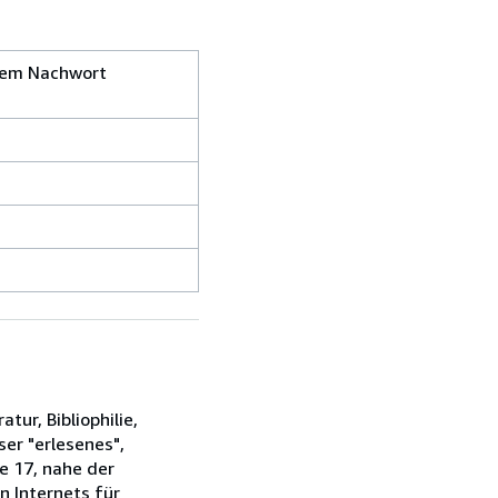
nem Nachwort
tur, Bibliophilie,
ser "erlesenes",
e 17, nahe der
n Internets für