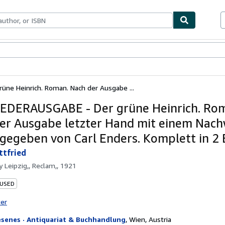
bles
Textbooks
Sellers
Start Selling
ne Heinrich. Roman. Nach der Ausgabe ...
DERAUSGABE - Der grüne Heinrich. Ro
er Ausgabe letzter Hand mit einem Nac
gegeben von Carl Enders. Komplett in 2
ttfried
by
Leipzig,, Reclam,, 1921
 USED
ter
esenes · Antiquariat & Buchhandlung
,
Wien, Austria