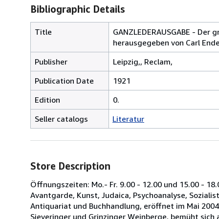
Bibliographic Details
Title
GANZLEDERAUSGABE - Der grü
herausgegeben von Carl Ender
Publisher
Leipzig,, Reclam,
Publication Date
1921
Edition
0.
Seller catalogs
Literatur
Store Description
Öffnungszeiten: Mo.- Fr. 9.00 - 12.00 und 15.00 - 18.
Avantgarde, Kunst, Judaica, Psychoanalyse, Sozialisti
Antiquariat und Buchhandlung, eröffnet im Mai 2004
Sieveringer und Grinzinger Weinberge, bemüht sich 