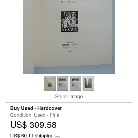
Start Selling
Help
CLOSE
Seller Image
Buy Used -
Hardcover
Condition: Used - Fine
US$ 309.58
Price
US$
US$ 60.11 shipping