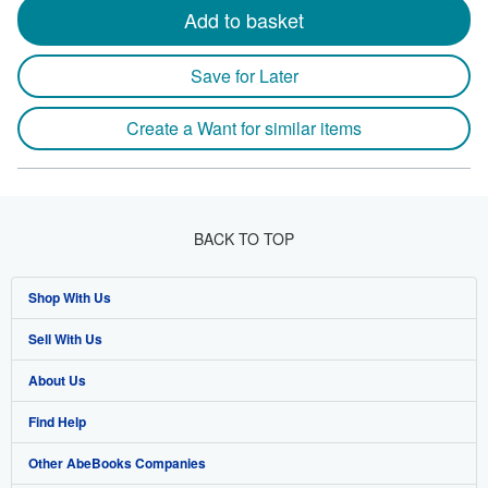
Add to basket
Save for Later
Create a Want for similar items
BACK TO TOP
Shop With Us
Sell With Us
Advanced Search
About Us
Browse Collections
Start Selling
Find Help
My Account
Join Our Affiliate Program
About AbeBooks
Other AbeBooks Companies
My Orders
Book Buyback
Media
Help