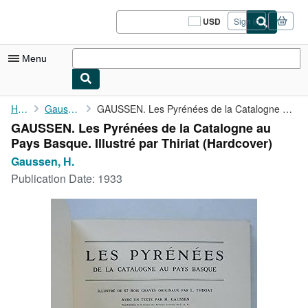
Skip to main content
AbeBooks.com
USD
Sign in
Site
shopping
preferences
Menu
My Account
Home
Gaussen, H.
GAUSSEN. Les Pyrénées de la Catalogne au Pays Basque. Illustré ...
GAUSSEN. Les Pyrénées de la Catalogne au
My Purchases
Pays Basque. Illustré par Thiriat (Hardcover)
Sign Off
Gaussen, H.
Publication Date:
1933
Advanced Search
Browse Collections
Rare Books
Art & Collectibles
Textbooks
Sellers