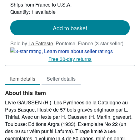
309.58
Learn
Ships from France to U.S.A.
more
Quantity: 1 available
about
shipping
rates
Add to basket
Seller
Sold by
La Fatrasie
,
Pontoise, France
(3-star seller)
rating
3
Free 30-day returns
out
of
Item details
Seller details
5
stars
About this Item
Livre GAUSSEN (H.). Les Pyrénées de la Catalogne au
Pays Basque. Illustré de 57 bois gravés originaux par L.
Thiriat. Avec un texte par H. Gaussen (H. Martin, graveur).
Toulouse: Editions Argra (1933). Exemplaire No 22 (un
des 40 sur vélin pur fil Lafuma). Tirage limité à 595
exemplaires. 1 volume in-4 de 80 pages, relié en demi-