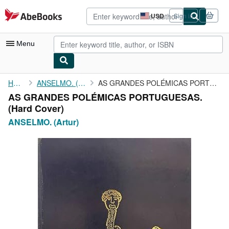
Skip to main content
AbeBooks.com
USD
Sign in
Site
shopping
preferences
Menu
My Account
Home
ANSELMO. (Artur)
AS GRANDES POLÉMICAS PORTUGUESAS.
AS GRANDES POLÉMICAS PORTUGUESAS.
My Purchases
(Hard Cover)
Advanced Search
ANSELMO. (Artur)
Browse Collections
Rare Books
Art & Collectibles
Textbooks
Sellers
Start Selling