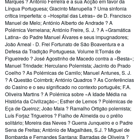
Marques ? António Ferreira e a sua Acção em favor da
Língua Portuguesa; Giacinto Manupella ? Uma sinfonia
crítica imperfeita: o «Hospital das Letras» de D. Francisco
Manuel de Melo; António Alberto de Andrade ? A
Polémica Verneiana; António Freire, S. J. ? A «Gramática
Latina» do Padre Manuel Álvares e seus impugnadores;
João Ameal - D. Frei Fortunato de São Boaventura e a
Defesa da Tradição Portuguesa. Volume II:Tomás de
Figueiredo ? José Agostinho de Macedo contra a «Besta»;
Manuel Trindade: Herculano Polemista; Jacinto do Prado
Coelho ? As Polémicas de Camilo; Manuel Antunes, S. J.
? A Questão Coimbrã; António Quadros ? As Conferências
do Casino e o seu significado no contexto português; F.A.
Oliveira Martins ? A Polémica sobre «A Idade Média na
História da Civilização»; Esther de Lemos ? Polémicas de
Eça de Queiroz; João Maia ? Ramalho Ortigão polemista;
Luís Forjaz Trigueiros ? Fialho de Almeida ou o prélio
solitário; Moreira das Neves ? Guerra Junqueiro e o Padre
Sena de Freitas; António de Magalhães, S.J. ? Miguel de
Bombarda e Fernandes Santana; Barradas de Oliveira ?