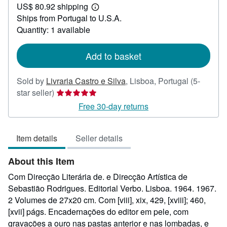
US$ 80.92 shipping
71.44
Learn
Ships from Portugal to U.S.A.
more
about
Quantity: 1 available
shipping
rates
Add to basket
Sold by
Livraria Castro e Silva
,
Lisboa, Portugal
(5-
Seller
star seller)
rating
Free 30-day returns
5
out
Item details
Seller details
of
5
About this Item
stars
Com Direcção Literária de. e Direcção Artística de
Sebastião Rodrigues. Editorial Verbo. Lisboa. 1964. 1967.
2 Volumes de 27x20 cm. Com [viii], xix, 429, [xviii]; 460,
[xvii] págs. Encadernações do editor em pele, com
gravações a ouro nas pastas anterior e nas lombadas, e