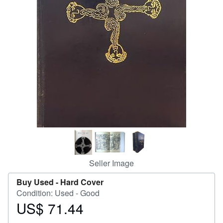
Help
CLOSE
Seller Image
Buy Used -
Hard Cover
Condition: Used - Good
US$ 71.44
Price
US$