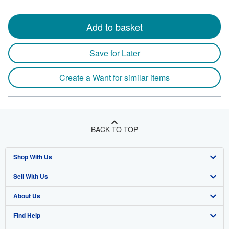
Add to basket
Save for Later
Create a Want for similar items
BACK TO TOP
Shop With Us
Sell With Us
Advanced Search
About Us
Browse Collections
Start Selling
Find Help
My Account
Join Our Affiliate Program
About AbeBooks