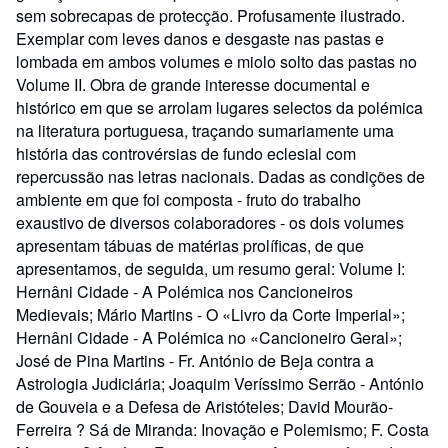
sem sobrecapas de protecção. Profusamente ilustrado.
Exemplar com leves danos e desgaste nas pastas e
lombada em ambos volumes e miolo solto das pastas no
Volume II. Obra de grande interesse documental e
histórico em que se arrolam lugares selectos da polémica
na literatura portuguesa, traçando sumariamente uma
história das controvérsias de fundo eclesial com
repercussão nas letras nacionais. Dadas as condições de
ambiente em que foi composta - fruto do trabalho
exaustivo de diversos colaboradores - os dois volumes
apresentam tábuas de matérias prolíficas, de que
apresentamos, de seguida, um resumo geral: Volume I:
Hernâni Cidade - A Polémica nos Cancioneiros
Medievais; Mário Martins - O «Livro da Corte Imperial»;
Hernâni Cidade - A Polémica no «Cancioneiro Geral»;
José de Pina Martins - Fr. António de Beja contra a
Astrologia Judiciária; Joaquim Veríssimo Serrão - António
de Gouveia e a Defesa de Aristóteles; David Mourão-
Ferreira ? Sá de Miranda: Inovação e Polemismo; F. Costa