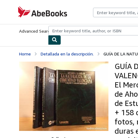
Skip to main content
AbeBooks.com
Advanced Search
Browse Collections
Rare Books
Art & Collecti
Home
Detallada en la descripción.
GUÍA DE LA NATUR
GUÍA 
VALENC
El Mer
de Aho
de Est
+ 158 
fotos,
duras 