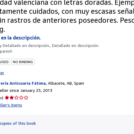
dad valenciana con letras doradas. Ejem
tamente cuidados, con muy escasas seña
sin rastros de anteriores poseedores. Pes
g.
en la descripción.
by
Detallado en descripción., Detallado en descripción.
panish
 USED
NO BINDING
ter
rería Anticuaria Fátima
,
Albacete, AB, Spain
ller since January 25, 2013
Seller
r)
rating
ller's items
2
out
of
copies of this book
5
stars