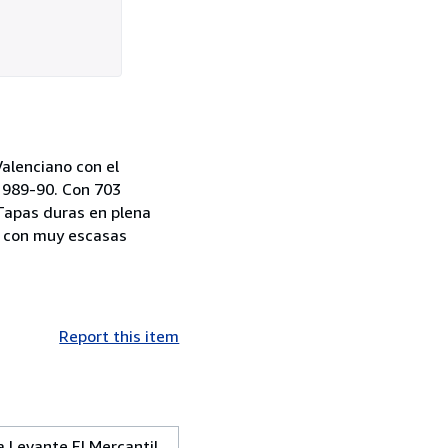
alenciano con el
 1989-90. Con 703
Tapas duras en plena
, con muy escasas
Report this item
 Levante El Mercantil