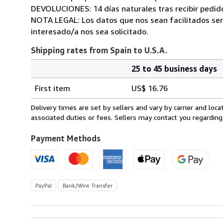
DEVOLUCIONES: 14 días naturales tras recibir pedido
NOTA LEGAL: Los datos que nos sean facilitados será
interesado/a nos sea solicitado.
Shipping rates from Spain to U.S.A.
25 to 45 business days
Order
Shipping
quantity
First item
US$ 16.76
rates
from
Delivery times are set by sellers and vary by carrier and lo
Spain
associated duties or fees. Sellers may contact you regarding
to
U.S.A.
Payment Methods
PayPal
Bank/Wire Transfer