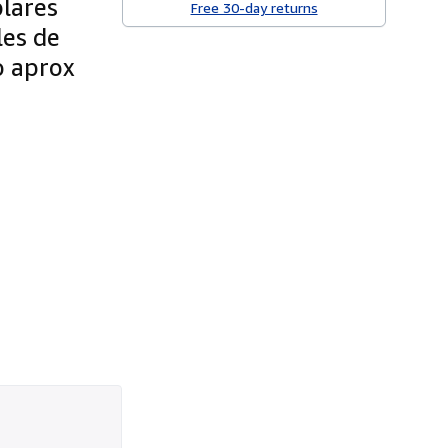
plares
Free 30-day returns
les de
o aprox