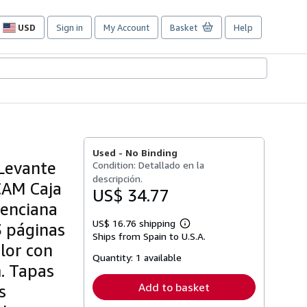
USD
Sign in
My Account
Basket
Help
Site
shopping
preferences
Used -
No Binding
 Levante
Condition: Detallado en la
descripción.
 CAM Caja
US$ 34.77
lenciana
US$ 16.76 shipping
3 páginas
Learn
Ships from Spain to U.S.A.
more
lor con
about
Quantity:
1 available
shipping
. Tapas
rates
Add to basket
s