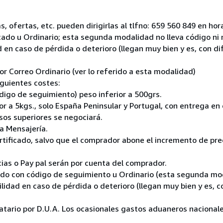
 ofertas, etc. pueden dirigirlas al tlfno: 659 560 849 en hora
icado u Ordinario; esta segunda modalidad no lleva código n
 en caso de pérdida o deterioro (llegan muy bien y es, con d
r Correo Ordinario (ver lo referido a esta modalidad)
guientes costes:
ódigo de seguimiento) peso inferior a 500grs.
r a 5kgs., solo España Peninsular y Portugal, con entrega en 
sos superiores se negociará.
a Mensajería.
ertificado, salvo que el comprador abone el incremento de pr
cias o Pay pal serán por cuenta del comprador.
cado con código de seguimiento u Ordinario (esta segunda mo
dad en caso de pérdida o deterioro (llegan muy bien y es, c
inatario por D.U.A. Los ocasionales gastos aduaneros nacional