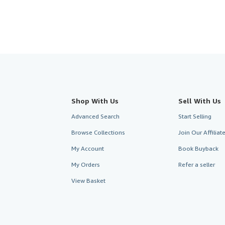
Shop With Us
Sell With Us
Advanced Search
Start Selling
Browse Collections
Join Our Affilia
My Account
Book Buyback
My Orders
Refer a seller
View Basket