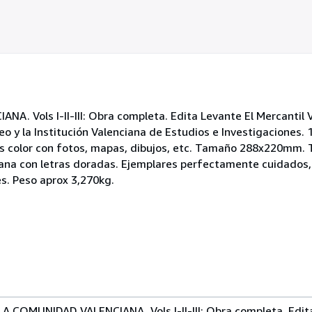
Vols I-II-III: Obra completa. Edita Levante El Mercantil V
o y la Institución Valenciana de Estudios e Investigaciones.
s color con fotos, mapas, dibujos, etc. Tamaño 288x220mm. 
iana con letras doradas. Ejemplares perfectamente cuidados
es. Peso aprox 3,270kg.
 COMUNIDAD VALENCIANA. Vols I-II-III: Obra completa. Edita