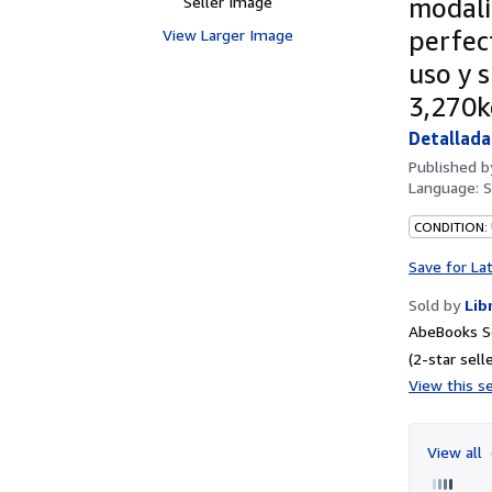
Seller Image
modali
View Larger Image
perfec
uso y 
3,270k
Detallada 
Published 
Language:
S
CONDITION:
Save for La
Sold by
Lib
AbeBooks Se
(2-star selle
View this se
View all