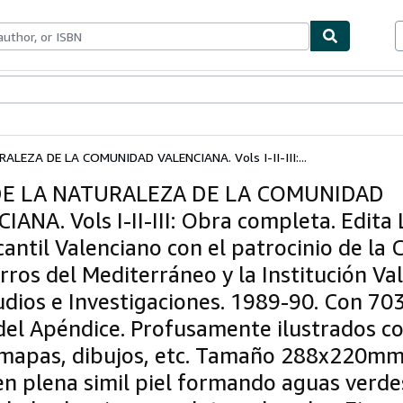
bles
Textbooks
Sellers
Start Selling
ALEZA DE LA COMUNIDAD VALENCIANA. Vols I-II-III:...
DE LA NATURALEZA DE LA COMUNIDAD
IANA. Vols I-II-III: Obra completa. Edita
cantil Valenciano con el patrocinio de la
rros del Mediterráneo y la Institución Va
udios e Investigaciones. 1989-90. Con 70
del Apéndice. Profusamente ilustrados co
 mapas, dibujos, etc. Tamaño 288x220mm
en plena simil piel formando aguas verde