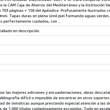
de la CAM Caja de Ahorros del Mediterráneo y la Institución V
n 703 páginas + 158 del Apéndice. Profusamente ilustrados c
0mm. Tapas duras en plena simil piel formando aguas verdes
es perfectamente cuidados, con ...
tallado en descripción.
or las mejores ediciones y encuadernaciones, obras descata
bibliografía difícil o imposible de encontrar en otros soporte
dad de temáticas aunque prestando especial atención a las de
más de 1.000 títulos cuidadosamente escogidos. Todo en exce