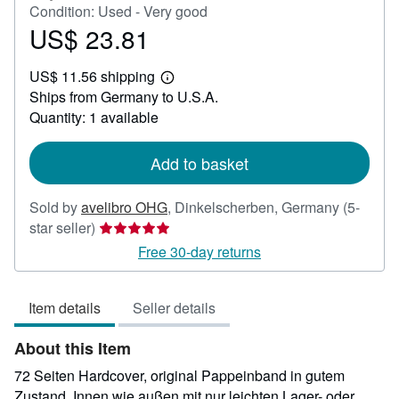
Condition: Used - Very good
US$ 23.81
Price
US$
US$ 11.56 shipping
23.81
Learn
Ships from Germany to U.S.A.
more
about
Quantity: 1 available
shipping
rates
Add to basket
Sold by
avelibro OHG
,
Dinkelscherben, Germany
(5-
Seller
star seller)
rating
Free 30-day returns
5
out
Item details
Seller details
of
5
About this Item
stars
72 Seiten Hardcover, original Pappeinband in gutem
Zustand. Innen wie außen mit nur leichten Lager- oder