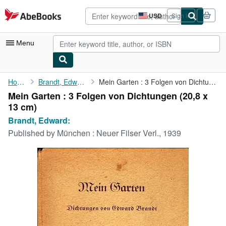
Skip to main content
AbeBooks.com
USD
Sign in
Site
shopping
preferences
Menu
My Account
Home
Brandt, Edward:
Mein Garten : 3 Folgen von Dichtungen
Mein Garten : 3 Folgen von Dichtungen (20,8 x
My Purchases
13 cm)
Advanced Search
Brandt, Edward:
Published by
München : Neuer Filser Verl., 1939
Browse Collections
Rare Books
Art & Collectibles
Textbooks
Sellers
Start Selling