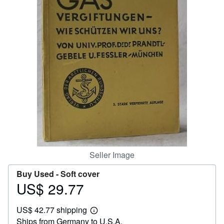
Help
CLOSE
Seller Image
Buy Used -
Soft cover
US$ 29.77
Price
US$
US$ 42.77 shipping
29.77
Learn
Ships from Germany to U.S.A.
more