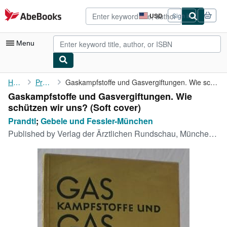
Skip to main content
AbeBooks.com
USD
Sign in
Site
shopping
preferences
Menu
My Account
Home
Prandtl
Gaskampfstoffe und Gasvergiftungen. Wie schützen wir uns?
Gaskampfstoffe und Gasvergiftungen. Wie
My Purchases
schützen wir uns? (Soft cover)
Advanced Search
Prandtl
;
Gebele und Fessler-München
Published by
Verlag der Ärztlichen Rundschau, München, 1933
Browse Collections
Rare Books
Art & Collectibles
Textbooks
Sellers
Start Selling