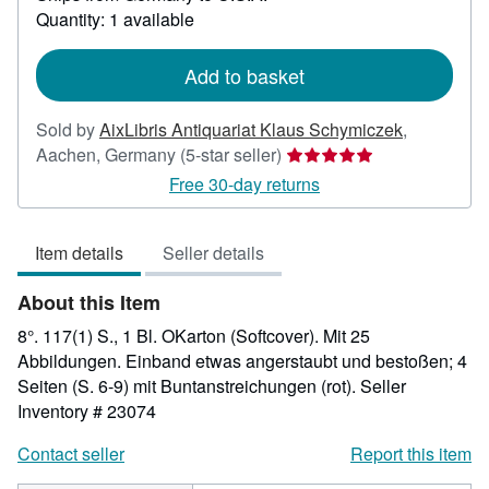
about
Quantity: 1 available
shipping
rates
Add to basket
Sold by
AixLibris Antiquariat Klaus Schymiczek
,
Seller
Aachen, Germany
(5-star seller)
rating
Free 30-day returns
5
out
Item details
Seller details
of
5
About this Item
stars
8°. 117(1) S., 1 Bl. OKarton (Softcover). Mit 25
Abbildungen. Einband etwas angerstaubt und bestoßen; 4
Seiten (S. 6-9) mit Buntanstreichungen (rot).
Seller
Inventory # 23074
Contact seller
Report this item