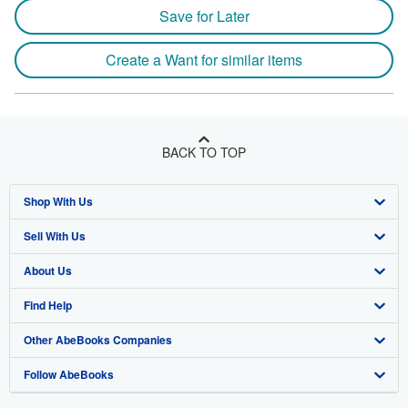
Save for Later
Create a Want for similar items
BACK TO TOP
Shop With Us
Sell With Us
Advanced Search
About Us
Browse Collections
Start Selling
Find Help
My Account
Join Our Affiliate Program
About AbeBooks
Other AbeBooks Companies
My Orders
Book Buyback
Media
Help
Follow AbeBooks
View Basket
Refer a seller
Careers
Customer Support
AbeBooks.co.uk