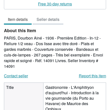
rating
Free 30-day returns
2
out
Item details
Seller details
of
5
About this Item
stars
PARIS, Dourbon Ainé - 1936 - Première Edition - In-12 -
Reliure 1/2 veau - Dos lisse avec titre doré - Plats et
gardes marbrés - Couverture conservée - Bandeaux et
culs-de-lampes - 267 pages - Très bel exemplaire - Envoi
rapide et soigné - Réf. 14091 Livres.
Seller Inventory #
14091
Contact seller
Report this item
Title
Gastronomie - L'Amphitryon
d'aujourd'hui - Introduction à la
vie gourmande (du Porto au
Havane) de Maurice des
Ombiaux