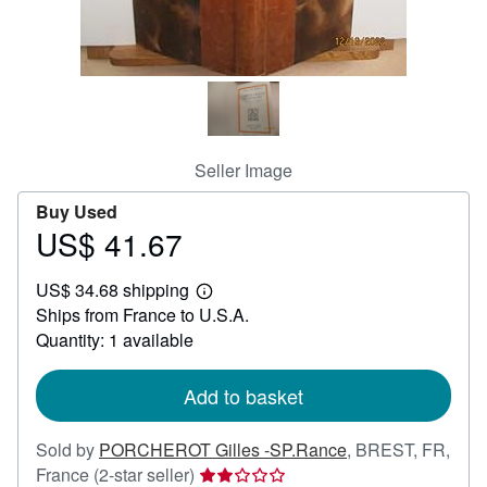
Help
CLOSE
Seller Image
Buy Used
US$ 41.67
Price
US$
US$ 34.68 shipping
41.67
Learn
Ships from France to U.S.A.
more
about
Quantity: 1 available
shipping
rates
Add to basket
Sold by
PORCHEROT Gilles -SP.Rance
,
BREST, FR,
Seller
France
(2-star seller)