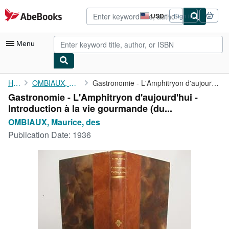
Skip to main content
AbeBooks.com
USD
Sign in
Site
shopping
preferences
Menu
My Account
Home
OMBIAUX, Maurice, des
Gastronomie - L'Amphitryon d'aujourd'hui - Introduction à la vie...
Gastronomie - L'Amphitryon d'aujourd'hui -
My Purchases
Introduction à la vie gourmande (du...
Advanced Search
OMBIAUX, Maurice, des
Publication Date:
1936
Browse Collections
Rare Books
Art & Collectibles
Textbooks
Sellers
Start Selling