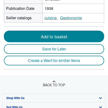
Publication Date
1936
Seller catalogs
cuisine
Gastronomie
Add to basket
Save for Later
Create a Want for similar items
BACK TO TOP
Shop With Us
Sell With Us
Advanced Search